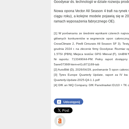
Goodyear ds. technologii w dziale rozwoju pro
Nowa opona Vector All Season 4 trafi na ryne
ciągu roku), a kolejne modele pojawią się w 2
ramach wyposażenia fabrycznego OE).
[1] W porównaniu ze średnimi wynikami czterech najn
głównych konkurentów w segmencie opon całorocznych
CrossClimate 2, Pirelli Cinturato All Season SF 3). 
grudnia 2024 r. na zlecenie firmy Goodyear. Rozmiar
1.5TSI (PBN); Miejsca testów: GPG Mireval (F), UniBW N
Nr raportu: 713349044-PM. Pełny raport dostępny po
5aee07366f-item-e41c871169-tab
[2] AutoBild (D), 2026/04/29, porównanie 5 opon całor
[3] Tyres Europe Quarterly Update, raport za IV kw. 
Quarterly-Update-2025-Q4-1.1.pdf
[4] GfK an NIQ Company. GfK Panelmarket EU10 + TK 
f
Udostępnij