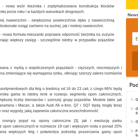
 nowy wzór bieżnika i zoptymalizowana konstrukcja klocków
dej porze roku i w każdych warunkach drogowych.
News
ej nawierzchni - zwiększona powierzchnia styku z nawierzchnią
oskonałe osiągi zarówno na suchej, jak i mokrej nawierzchni.
 nowa formuła mieszanki poprawia odporność bieżnika na zużycie
erając większy zasięg - szczególnie istotny w przypadku pojazdów
owana z myślą o współczesnych pojazdach - cięższych, mocniejszych i
 na zmieniające się wymagania rynku, oferując szerszy zakres rozmiarów
asortymentowych dla felg o średnicy od 16 do 23 cali, z czego 66% będą
szeroka gama to istotny krok w rozwoju segmentu opon całorocznych,
iększej liczby kierowców i szerszej grupy pojazdów. Modele takie jak
O
namera i Macan, a także Audi A6 e-tron, Q7 i SQ7 będą mogły teraz
O
 oraz wygody, jaką zapewnia całoroczna wszechstronność.
S
o rosnący popyt na opony całoroczne [3], jak i ewolucję parku
O
opon całorocznych w rozmiarze 19 cali i większym rosła o ponad 20%
F
wania większych felg i potwierdza potrzebę poszerzania gamy opon
f