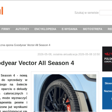
Szukaj w serwisie
FIRMY
AUTORZY
ENCYKLOPEDIA
E-WYDANIA
MOTOSTREFA
RE
czna opona Goodyear Vector All Season 4
2026-05-08, ostatnia aktualizacja 2026-05-08 10:50
year Vector All Season 4
 Season 4 - nową
fi do sprzedaży w
Słow
szego na świecie
 oparciu o dekady
Nazwa
n całorocznych i
ów, może wyznaczyć
Zapewnia pewne i
dzone już wynikami
, wyróżniającej się