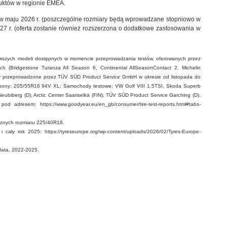
duktów w regionie EMEA.
k w maju 2026 r. (poszczególne rozmiary będą wprowadzane stopniowo w
027 r. (oferta zostanie również rozszerzona o dodatkowe zastosowania w
owszych modeli dostępnych w momencie przeprowadzania testów, oferowanych przez
 (Bridgestone Turanza All Season 6, Continental AllSeasonContact 2, Michelin
Testy przeprowadzone przez TÜV SÜD Product Service GmbH w okresie od listopada do
 opony: 205/55R16 94V XL; Samochody testowe: VW Golf VIII 1.5TSI, Skoda Superb
eubiberg (D), Arctic Center Saariselkä (FIN), TÜV SÜD Product Service Garching (D).
d adresem: https://www.goodyear.eu/en_gb/consumer/tire-test-reports.html#tabs-
ocznych rozmiaru 225/40R18.
i cały rok 2025: https://tyreseurope.org/wp-content/uploads/2026/02/Tyres-Europe-
data, 2022-2025.