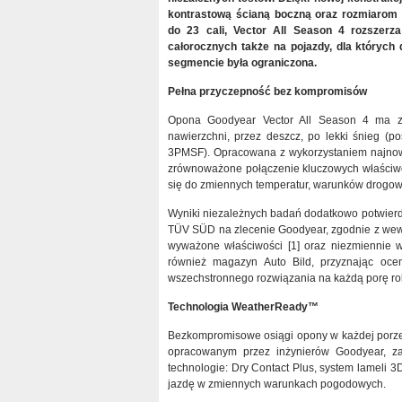
kontrastową ścianą boczną oraz rozmiarom n
do 23 cali, Vector All Season 4 rozszerz
całorocznych także na pojazdy, dla których 
segmencie była ograniczona.
Pełna przyczepność bez kompromisów
Opona Goodyear Vector All Season 4 ma z
nawierzchni, przez deszcz, po lekki śnieg (pos
3PMSF). Opracowana z wykorzystaniem najnowsz
zrównoważone połączenie kluczowych właściw
się do zmiennych temperatur, warunków drogowyc
Wyniki niezależnych badań dodatkowo potwierd
TÜV SÜD na zlecenie Goodyear, zgodnie z wew
wyważone właściwości [1] oraz niezmiennie wy
również magazyn Auto Bild, przyznając oce
wszechstronnego rozwiązania na każdą porę ro
Technologia WeatherReady™
Bezkompromisowe osiągi opony w każdej porze
opracowanym przez inżynierów Goodyear, z
technologie: Dry Contact Plus, system lameli
jazdę w zmiennych warunkach pogodowych.