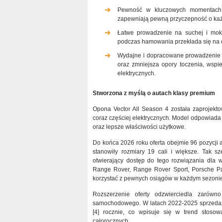
Pewność w kluczowych momentach -
zapewniają pewną przyczepność o każ
Łatwe prowadzenie na suchej i mokr
podczas hamowania przekłada się na d
Wydajne i dopracowane prowadzenie -
oraz zmniejsza opory toczenia, wspi
elektrycznych.
Stworzona z myślą o autach klasy premium
Opona Vector All Season 4 została zaprojekt
coraz częściej elektrycznych. Model odpowiada
oraz lepsze właściwości użytkowe.
Do końca 2026 roku oferta obejmie 96 pozycji 
stanowiły rozmiary 19 cali i większe. Tak 
otwierający dostęp do tego rozwiązania dla w
Range Rover, Range Rover Sport, Porsche Pa
korzystać z pewnych osiągów w każdym sezonie
Rozszerzenie oferty odzwierciedla zarówn
samochodowego. W latach 2022-2025 sprzedaż 
[4] rocznie, co wpisuje się w trend stoso
całorocznych.