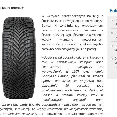
wo klasy premium
W wersjach przeznaczonych na felgi o
R
średnicy 19 cali i większe opona Vector All
o
Season 4 wyróżnia się ekskluzywnym,
laserowo grawerowanym wzorem na
R
ścianie bocznej. Wykończenie to wzmacnia
b
walory wizualne nowoczesnych
samochodów sportowych i luksusowych -
R
zarówno podczas jazdy, jak i na postoju.
t
-
Goodyear od początku odgrywał kluczową
D
rolę w kształtowaniu kategorii opon
p
całorocznych - począwszy od
P
wprowadzenia w 1977 roku modelu
Goodyear Tiempo, pierwszej na świecie
opony całorocznej. W przyszłym roku
przypadnie 50. rocznica tego
przełomowego wydarzenia, a Vector All
Season 4 stanowi kolejny krok w
redefiniowaniu kategorii opon
i rozszerzając ofertę tak, aby odpowiadała wymaganiom współczesnych
ycznych, sprawiamy, że więcej kierowców niż kiedykolwiek wcześniej
 oponiarskim przez cały rok
- powiedział Ben Glesener, starszy dyr.