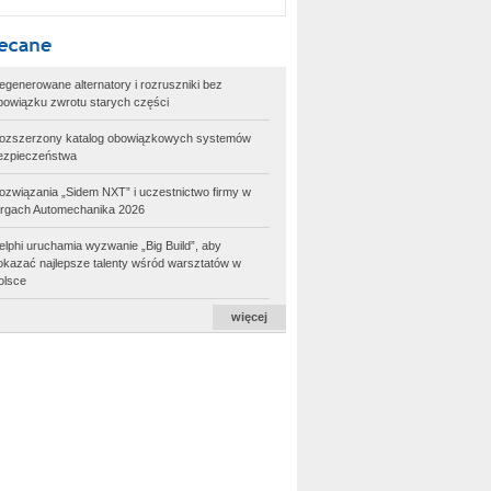
egenerowane alternatory i rozruszniki bez
bowiązku zwrotu starych części
ozszerzony katalog obowiązkowych systemów
ezpieczeństwa
ozwiązania „Sidem NXT” i uczestnictwo firmy w
argach Automechanika 2026
elphi uruchamia wyzwanie „Big Build”, aby
okazać najlepsze talenty wśród warsztatów w
olsce
więcej