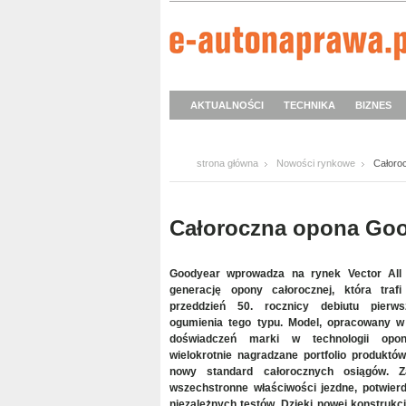
AKTUALNOŚCI
TECHNIKA
BIZNES
strona główna
Nowości rynkowe
Całoro
Całoroczna opona Good
Goodyear wprowadza na rynek Vector All
generację opony całorocznej, która tra
przeddzień 50. rocznicy debiutu pierw
ogumienia tego typu. Model, opracowany w
doświadczeń marki w technologii opo
wielokrotnie nagradzane portfolio produkt
nowy standard całorocznych osiągów. 
wszechstronne właściwości jezdne, potwier
niezależnych testów. Dzięki nowej konstrukcji