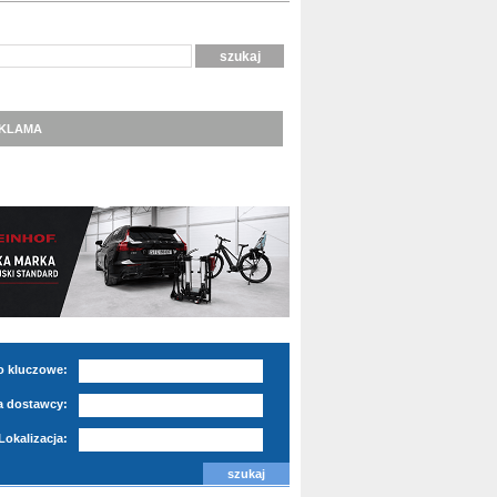
KLAMA
o kluczowe:
 dostawcy:
Lokalizacja: