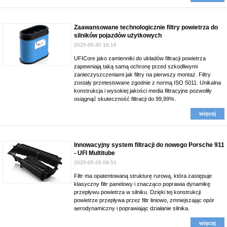
Zaawansowane technologicznie filtry powietrza do
silników pojazdów użytkowych
2025-05-30 16:16
UFICore jako zamienniki do układów filtracji powietrza
zapewniają taką samą ochronę przed szkodliwymi
zanieczyszczeniami jak filtry na pierwszy montaż. Filtry
zostały przetestowane zgodnie z normą ISO 5011. Unikalna
konstrukcja i wysokiej jakości media filtracyjne pozwoliły
osiągnąć skuteczność filtracji do 99,99%.
więcej
Innowacyjny system filtracji do nowego Porsche 911
- UFI Multitube
2025-05-26 09:51
Filtr ma opatentowaną strukturę rurową, która zastępuje
klasyczny filtr panelowy i znacząco poprawia dynamikę
przepływu powietrza w silniku. Dzięki tej konstrukcji
powietrze przepływa przez filtr liniowo, zmniejszając opór
aerodynamiczny i poprawiając działanie silnika.
więcej