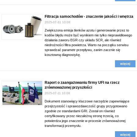
Filtracja samochodów - znaczenie jakości i wnętrza
2025-07-31 10:08
Zwiększona emisja tlenków azotu i generowanie przez to
kodów błędu może być wynikiem nie tylko nieprawidłowego
działania zaworu EGR czy układu SCR, ale również
niedrożności filtra powietrza. Warto na początku serwisu
sprawdzać parametr przepływu, zanim zacznie się
kosztowną diagnostykę.
więcej
Raport o zaangażowaniu firmy UFI na rzecz
zrównoważonej przyszłości
2025-07-11 10:08
Dokument stanowiący kluczowe narzędzie zapewniające
przejrzystość i sprawozdawczość grupy przygotowano
zgodnie ze standardami GRI. Został on również
certyfikowany przez niezależną stronę trzecią, co
potwierdza jego znaczenie w procesie zrównoważonej
transformacji przemysłu.
więcej