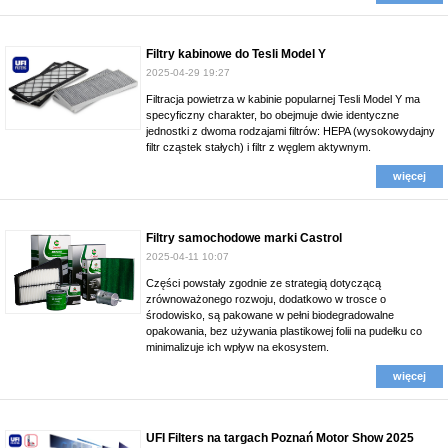
Filtry kabinowe do Tesli Model Y
2025-04-29 19:27
Filtracja powietrza w kabinie popularnej Tesli Model Y ma
specyficzny charakter, bo obejmuje dwie identyczne
jednostki z dwoma rodzajami filtrów: HEPA (wysokowydajny
filtr cząstek stałych) i filtr z węglem aktywnym.
więcej
Filtry samochodowe marki Castrol
2025-04-11 10:07
Części powstały zgodnie ze strategią dotyczącą
zrównoważonego rozwoju, dodatkowo w trosce o
środowisko, są pakowane w pełni biodegradowalne
opakowania, bez używania plastikowej folii na pudełku co
minimalizuje ich wpływ na ekosystem.
więcej
UFI Filters na targach Poznań Motor Show 2025