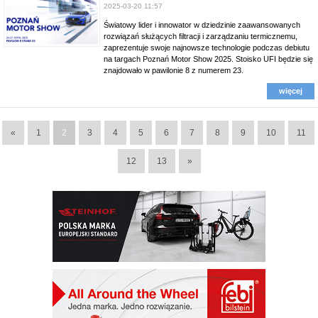
2025-03-20 11:57
Światowy lider i innowator w dziedzinie zaawansowanych
rozwiązań służących filtracji i zarządzaniu termicznemu,
zaprezentuje swoje najnowsze technologie podczas debiutu
na targach Poznań Motor Show 2025. Stoisko UFI będzie się
znajdowało w pawilonie 8 z numerem 23.
więcej
«
1
2
3
4
5
6
7
8
9
10
11
12
13
»