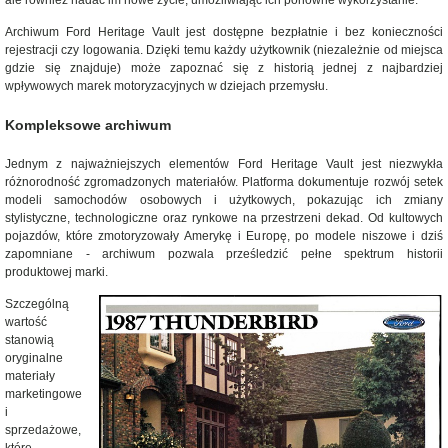
ale również nadać im nowe życie, umożliwiając ich ponowne wykorzystanie.
Archiwum Ford Heritage Vault jest dostępne bezpłatnie i bez konieczności
rejestracji czy logowania. Dzięki temu każdy użytkownik (niezależnie od miejsca
gdzie się znajduje) może zapoznać się z historią jednej z najbardziej
wpływowych marek motoryzacyjnych w dziejach przemysłu.
Kompleksowe archiwum
Jednym z najważniejszych elementów Ford Heritage Vault jest niezwykła
różnorodność zgromadzonych materiałów. Platforma dokumentuje rozwój setek
modeli samochodów osobowych i użytkowych, pokazując ich zmiany
stylistyczne, technologiczne oraz rynkowe na przestrzeni dekad. Od kultowych
pojazdów, które zmotoryzowały Amerykę i Europę, po modele niszowe i dziś
zapomniane - archiwum pozwala prześledzić pełne spektrum historii
produktowej marki.
Szczególną
wartość
stanowią
oryginalne
materiały
marketingowe
i
sprzedażowe,