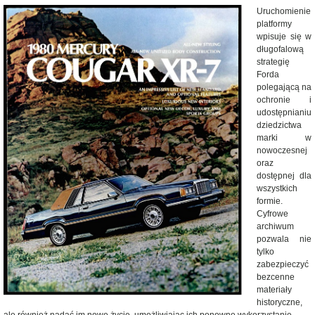
Uruchomienie
platformy
wpisuje się w
długofalową
strategię
Forda
polegającą na
ochronie i
udostępnianiu
dziedzictwa
marki w
nowoczesnej
oraz
dostępnej dla
wszystkich
formie.
Cyfrowe
archiwum
pozwala nie
tylko
zabezpieczyć
bezcenne
materiały
historyczne,