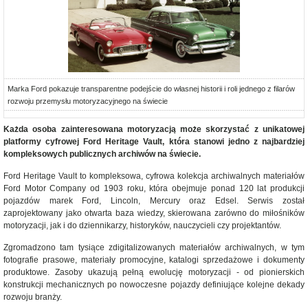
Marka Ford pokazuje transparentne podejście do własnej historii i roli jednego z filarów
rozwoju przemysłu motoryzacyjnego na świecie
Każda osoba zainteresowana motoryzacją może skorzystać z
unikatowej
platformy cyfrowej Ford Heritage Vault, która stanowi jedno z najbardziej
kompleksowych publicznych archiwów na świecie.
Ford Heritage Vault to kompleksowa, cyfrowa kolekcja archiwalnych materiałów
Ford Motor Company od 1903 roku, która obejmuje ponad 120 lat produkcji
pojazdów marek Ford, Lincoln, Mercury oraz Edsel. Serwis został
zaprojektowany jako otwarta baza wiedzy, skierowana zarówno do miłośników
motoryzacji, jak i do dziennikarzy, historyków, nauczycieli czy projektantów.
Zgromadzono tam tysiące zdigitalizowanych materiałów archiwalnych, w tym
fotografie prasowe, materiały promocyjne, katalogi sprzedażowe i dokumenty
produktowe. Zasoby ukazują pełną ewolucję motoryzacji - od pionierskich
konstrukcji mechanicznych po nowoczesne pojazdy definiujące kolejne dekady
rozwoju branży.