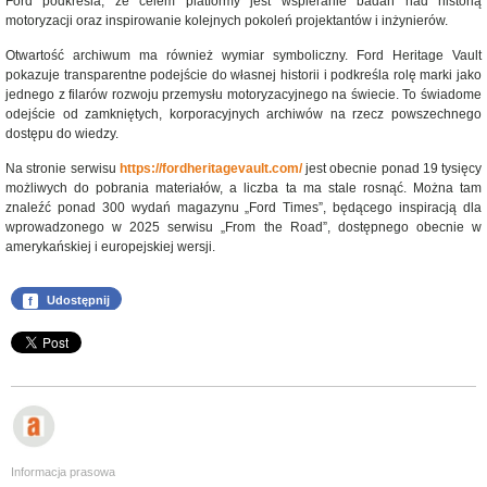
Ford podkreśla, że celem platformy jest wspieranie badań nad historią
motoryzacji oraz inspirowanie kolejnych pokoleń projektantów i inżynierów.
Otwartość archiwum ma również wymiar symboliczny. Ford Heritage Vault
pokazuje transparentne podejście do własnej historii i podkreśla rolę marki jako
jednego z filarów rozwoju przemysłu motoryzacyjnego na świecie. To świadome
odejście od zamkniętych, korporacyjnych archiwów na rzecz powszechnego
dostępu do wiedzy.
Na stronie serwisu
https://fordheritagevault.com/
jest obecnie ponad 19 tysięcy
możliwych do pobrania materiałów, a liczba ta ma stale rosnąć. Można tam
znaleźć ponad 300 wydań magazynu „Ford Times”, będącego inspiracją dla
wprowadzonego w 2025 serwisu „From the Road”, dostępnego obecnie w
amerykańskiej i europejskiej wersji.
f
Udostępnij
Informacja prasowa