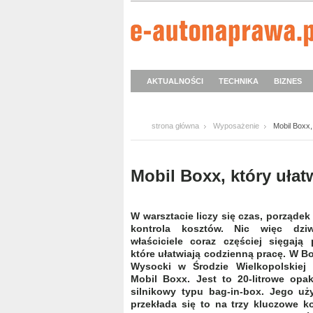
AKTUALNOŚCI
TECHNIKA
BIZNES
strona główna
Wyposażenie
Mobil Boxx,
Mobil Boxx, który ułat
W warsztacie liczy się czas, porządek
kontrola kosztów. Nic więc dzi
właściciele coraz częściej sięgają 
które ułatwiają codzienną pracę. W B
Wysocki w Środzie Wielkopolskiej 
Mobil Boxx. Jest to 20-litrowe opa
silnikowy typu bag-in-box. Jego uż
przekłada się to na trzy kluczowe k