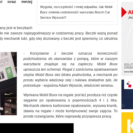
ci oraz mniej
Wygoda, oszczędność i mniej odpadów. Jak Mobil
Boxx zmienia codzienność warsztatu Bosch Car
Service Wysocki?
any jest w beczkach
le nie zawsze najwygodniejszy w codziennej pracy. Beczki ważą ponad
dy mechanik lubi, gdy olej dozowany z beczki jest spieniony, co utrudnia
-
Korzystanie z beczek oznacza konieczność
podchodzenia do stanowiska z pompą, które w naszym
warsztacie znajduje się na zapleczu. Mobil Boxx
upraszcza ten schemat. Regał z sześcioma opakowaniami
olejów Mobil Boxx stoi blisko podnośnika, a mechanik po
prostu wybiera właściwy olej i nalewa dokładnie tyle, ile
potrzebuje
- wyjaśnia Adam Wysocki, właściciel serwisu.
Wymiana Mobil Boxx na regale jest też prostsza niż częste
sięganie po opakowania o pojemnościach 4 i 1 litra.
Mechanik otwiera kartonowe opakowanie, wysuwa kranik,
stawia na regale i może kontynuować swoje zajęcia. To
proste rozwiązanie, które naprawdę przyspiesza pracę.