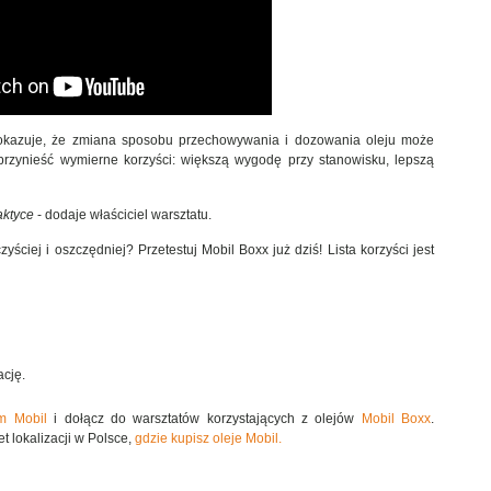
okazuje, że zmiana sposobu przechowywania i dozowania oleju może
przynieść wymierne korzyści: większą wygodę przy stanowisku, lepszą
aktyce
- dodaje właściciel warsztatu.
yściej i oszczędniej? Przetestuj Mobil Boxx już dziś! Lista korzyści jest
ację.
m Mobil
i dołącz do warsztatów korzystających z olejów
Mobil Boxx
.
et lokalizacji w Polsce,
gdzie kupisz oleje Mobil.