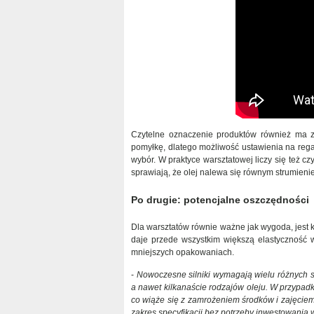
Czytelne oznaczenie produktów również ma zna
pomyłkę, dlatego możliwość ustawienia na rega
wybór. W praktyce warsztatowej liczy się też c
sprawiają, że olej nalewa się równym strumieni
Po drugie: potencjalne oszczędności
Dla warsztatów równie ważne jak wygoda, jest
daje przede wszystkim większą elastyczność w
mniejszych opakowaniach.
-
Nowoczesne silniki wymagają wielu różnych spe
a nawet kilkanaście rodzajów oleju. W przypad
co wiąże się z zamrożeniem środków i zajęcie
zakres specyfikacji bez potrzeby inwestowania 