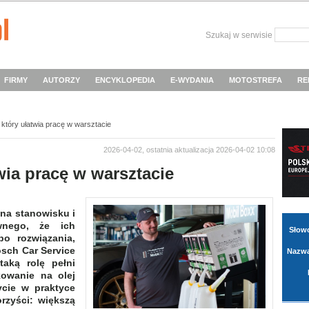
Szukaj w serwisie
FIRMY
AUTORZY
ENCYKLOPEDIA
E-WYDANIA
MOTOSTREFA
RE
 który ułatwia pracę w warsztacie
2026-04-02, ostatnia aktualizacja 2026-04-02 10:08
wia pracę w warsztacie
 na stanowisku i
wnego, że ich
Słow
po rozwiązania,
osch Car Service
Nazwa
taką rolę pełni
kowanie na olej
ycie w praktyce
orzyści: większą