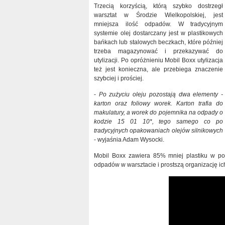
Trzecią korzyścią, którą szybko dostrzegł
warsztat w Środzie Wielkopolskiej, jest
mniejsza ilość odpadów. W tradycyjnym
systemie olej dostarczany jest w plastikowych
bańkach lub stalowych beczkach, które później
trzeba magazynować i przekazywać do
utylizacji. Po opróżnieniu Mobil Boxx utylizacja
też jest konieczna, ale przebiega znaczenie
szybciej i prościej.
-
Po zużyciu oleju pozostają dwa elementy -
karton oraz foliowy worek. Karton trafia do
makulatury, a worek do pojemnika na odpady o
kodzie 15 01 10*, tego samego co po
tradycyjnych opakowaniach olejów silnikowych
- wyjaśnia Adam Wysocki.
Mobil Boxx zawiera 85% mniej plastiku w po
odpadów w warsztacie i prostszą organizację ic