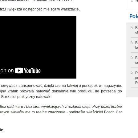
H
duktu i większa dostępność miejsca w warsztacie.
R
o
R
b
R
t
D
p
P
chowywać i transportować, dzięki czemu łatwiej o porządek w magazynie.
yzyjny kranik pozwala nalewać dokładnie tyle produktu, ile potrzeba do
 Boxx stoi praktyczny nalewak.
Bez nadmiaru i bez strat wynikających z rozlania oleju. Przy dużej liczbie
anych silników ma to realne znaczenie
- podkreśla właściciel Bosch Car
ie