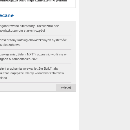
omologacja oleju najważniejszym kryterium
egenerowane alternatory i rozruszniki bez
bowiązku zwrotu starych części
ozszerzony katalog obowiązkowych systemów
ezpieczeństwa
ozwiązania „Sidem NXT” i uczestnictwo firmy w
argach Automechanika 2026
elphi uruchamia wyzwanie „Big Build”, aby
okazać najlepsze talenty wśród warsztatów w
olsce
więcej