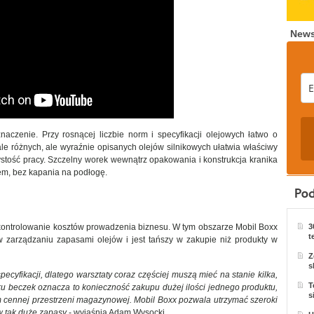
News
czenie. Przy rosnącej liczbie norm i specyfikacji olejowych łatwo o
le różnych, ale wyraźnie opisanych olejów silnikowych ułatwia właściwy
zystość pracy. Szczelny worek wewnątrz opakowania i konstrukcja kranika
em, bez kapania na podłogę.
3
 kontrolowanie kosztów prowadzenia biznesu. W tym obszarze Mobil Boxx
t
 zarządzaniu zapasami olejów i jest tańszy w zakupie niż produkty w
Z
s
cyfikacji, dlatego warsztaty coraz częściej muszą mieć na stanie kilka,
T
ku beczek oznacza to konieczność zakupu dużej ilości jednego produktu,
s
m cennej przestrzeni magazynowej. Mobil Boxx pozwala utrzymać szeroki
w tak duże zapasy
- wyjaśnia Adam Wysocki.