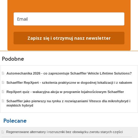
Zapisz się i otrzymuj nasz newsletter
Automechanika 2026 - co zaprezentuje Schaeffler Vehicle Lifetime Solutions?
Schaeffler RepXpert - szkolenia praktyczne w dogodnej lokalizacji i z rabatem
RepXpert quiz - wakacyjna akcja w programie lojalnościowym Schaeffler
Schaeffler jako pierwszy na rynku z rozwiązaniami Vitesco dla mikrohybryd i
miękkich hybryd
Regenerowane alternatory i rozruszniki bez obowiązku zwrotu starych części