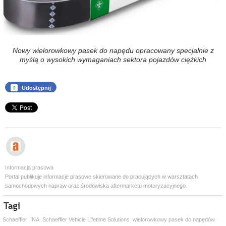
Nowy wielorowkowy pasek do napędu opracowany specjalnie z
myślą o wysokich wymaganiach sektora pojazdów ciężkich
f
Udostępnij
Informacja prasowa
Portal publikuje informacje prasowe skierowane do pracujących w warsztatach
samochodowych napraw oraz środowiska aftermarketu motoryzacyjnego.
Schaeffler
INA
Schaeffler Vehicle Lifetime Solutions
wielorowkowy pasek do napędów