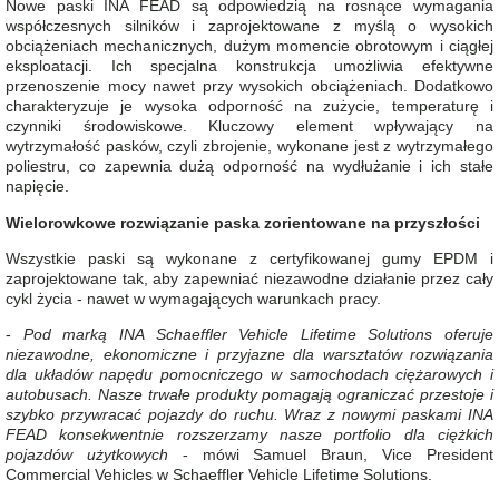
Nowe paski INA FEAD są odpowiedzią na rosnące wymagania
współczesnych silników i zaprojektowane z myślą o wysokich
obciążeniach mechanicznych, dużym momencie obrotowym i ciągłej
eksploatacji. Ich specjalna konstrukcja umożliwia efektywne
przenoszenie mocy nawet przy wysokich obciążeniach. Dodatkowo
charakteryzuje je wysoka odporność na zużycie, temperaturę i
czynniki środowiskowe. Kluczowy element wpływający na
wytrzymałość pasków, czyli zbrojenie, wykonane jest z wytrzymałego
poliestru, co zapewnia dużą odporność na wydłużanie i ich stałe
napięcie.
Wielorowkowe rozwiązanie paska zorientowane na przyszłości
Wszystkie paski są wykonane z certyfikowanej gumy EPDM i
zaprojektowane tak, aby zapewniać niezawodne działanie przez cały
cykl życia - nawet w wymagających warunkach pracy.
-
Pod marką INA Schaeffler Vehicle Lifetime Solutions oferuje
niezawodne, ekonomiczne i przyjazne dla warsztatów rozwiązania
dla układów napędu pomocniczego w samochodach ciężarowych i
autobusach. Nasze trwałe produkty pomagają ograniczać przestoje i
szybko przywracać pojazdy do ruchu. Wraz z nowymi paskami INA
FEAD konsekwentnie rozszerzamy nasze portfolio dla ciężkich
pojazdów użytkowych
- mówi Samuel Braun, Vice President
Commercial Vehicles w Schaeffler Vehicle Lifetime Solutions.