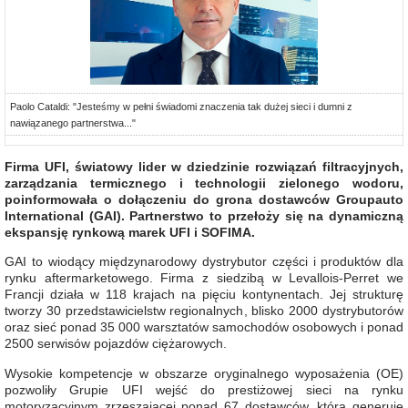
Paolo Cataldi: "Jesteśmy w pełni świadomi znaczenia tak dużej sieci i dumni z
nawiązanego partnerstwa..."
Firma UFI, światowy lider w dziedzinie rozwiązań filtracyjnych,
zarządzania termicznego i technologii zielonego wodoru,
poinformowała o dołączeniu do grona dostawców Groupauto
International (GAI). Partnerstwo to przełoży się na dynamiczną
ekspansję rynkową marek UFI i SOFIMA.
GAI to wiodący międzynarodowy dystrybutor części i produktów dla
rynku aftermarketowego. Firma z siedzibą w Levallois-Perret we
Francji działa w 118 krajach na pięciu kontynentach. Jej strukturę
tworzy 30 przedstawicielstw regionalnych, blisko 2000 dystrybutorów
oraz sieć ponad 35 000 warsztatów samochodów osobowych i ponad
2500 serwisów pojazdów ciężarowych.
Wysokie kompetencje w obszarze oryginalnego wyposażenia (OE)
pozwoliły Grupie UFI wejść do prestiżowej sieci na rynku
motoryzacyjnym zrzeszającej ponad 67 dostawców, która generuje