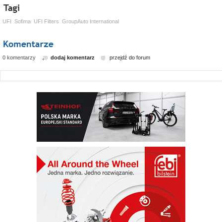
UFI
Sofima
UFI Filters
GroupAuto International
0 komentarzy
dodaj komentarz
przejdź do forum