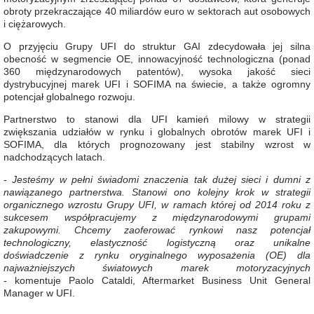
obroty przekraczające 40 miliardów euro w sektorach aut osobowych
i ciężarowych.
O przyjęciu Grupy UFI do struktur GAI zdecydowała jej silna
obecność w segmencie OE, innowacyjność technologiczna (ponad
360 międzynarodowych patentów), wysoka jakość sieci
dystrybucyjnej marek UFI i SOFIMA na świecie, a także ogromny
potencjał globalnego rozwoju.
Partnerstwo to stanowi dla UFI kamień milowy w strategii
zwiększania udziałów w rynku i globalnych obrotów marek UFI i
SOFIMA, dla których prognozowany jest stabilny wzrost w
nadchodzących latach.
-
Jesteśmy w pełni świadomi znaczenia tak dużej sieci i dumni z
nawiązanego partnerstwa. Stanowi ono kolejny krok w strategii
organicznego wzrostu Grupy UFI, w ramach której od 2014 roku z
sukcesem współpracujemy z międzynarodowymi grupami
zakupowymi. Chcemy zaoferować rynkowi nasz potencjał
technologiczny, elastyczność logistyczną oraz unikalne
doświadczenie z rynku oryginalnego wyposażenia (OE) dla
najważniejszych światowych marek motoryzacyjnych
- komentuje Paolo Cataldi, Aftermarket Business Unit General
Manager w UFI.