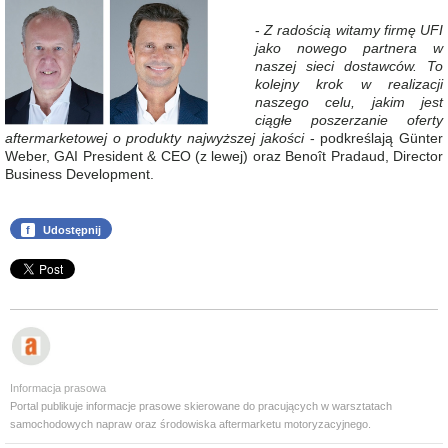
-
Z radością witamy firmę UFI
jako nowego partnera w
naszej sieci dostawców. To
kolejny krok w realizacji
naszego celu, jakim jest
ciągłe poszerzanie oferty
aftermarketowej o produkty najwyższej jakości
- podkreślają Günter
Weber, GAI President & CEO (z lewej) oraz Benoît Pradaud, Director
Business Development.
f
Udostępnij
Informacja prasowa
Portal publikuje informacje prasowe skierowane do pracujących w warsztatach
samochodowych napraw oraz środowiska aftermarketu motoryzacyjnego.