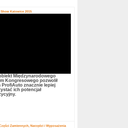
o Show Katowice 2015
obiekt Międzynarodowego
um Kongresowego pozwolił
 ProfiAuto znacznie lepiej
ystać ich potencjał
ycyjny.
 Części Zamiennych, Narzędzi i Wyposażenia