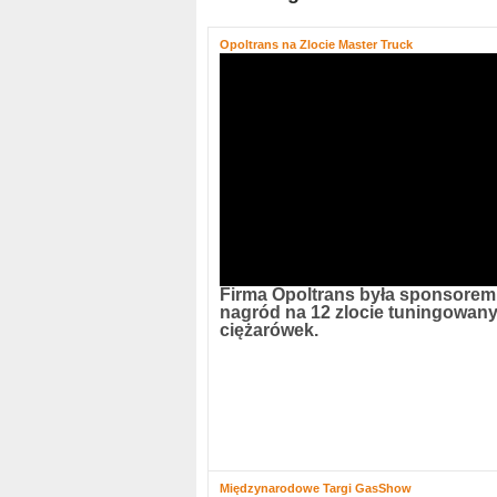
Opoltrans na Zlocie Master Truck
Firma Opoltrans była sponsorem
nagród na 12 zlocie tuningowan
ciężarówek.
Międzynarodowe Targi GasShow