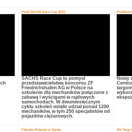
Finał SACHS Race Cup 2015
ProfiAut
SACHS Race Cup to pomysł
Nowy 
ych
przedstawicielstwa koncernu ZF
Centr
Friedrichshafen AG w Polsce na
targom
szkolenie dla mechaników połączone z
wykorz
zabawą i wyścigami w rajdowych
ekspoz
samochodach. W dwumiesięcznym
cyklu szkoleń wzięło udział ponad 1200
mechaników, w tym 250 specjalistów od
pojazdów ciężarowych.
Fabryka Polarisa w Opolu
XIV Targi