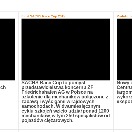
Finał SACHS Race Cup 2015
ProfiAut
SACHS Race Cup to pomysł
Nowy 
ych
przedstawicielstwa koncernu ZF
Centr
Friedrichshafen AG w Polsce na
targom
szkolenie dla mechaników połączone z
wykorz
zabawą i wyścigami w rajdowych
ekspoz
samochodach. W dwumiesięcznym
cyklu szkoleń wzięło udział ponad 1200
mechaników, w tym 250 specjalistów od
pojazdów ciężarowych.