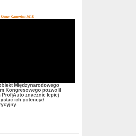
o Show Katowice 2015
obiekt Międzynarodowego
um Kongresowego pozwolił
 ProfiAuto znacznie lepiej
ystać ich potencjał
ycyjny.