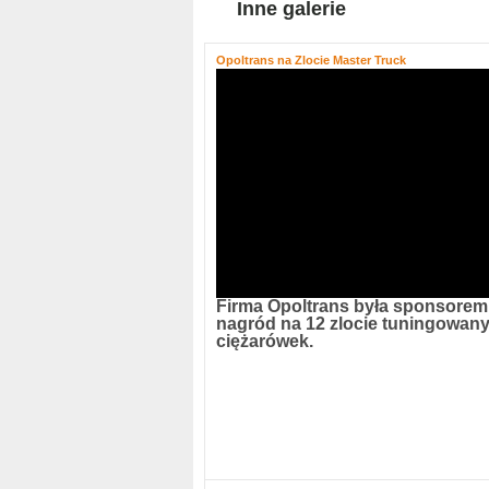
Inne galerie
Opoltrans na Zlocie Master Truck
Firma Opoltrans była sponsorem
nagród na 12 zlocie tuningowan
ciężarówek.