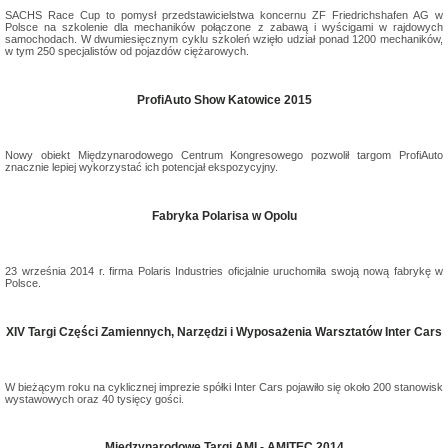
SACHS Race Cup to pomysł przedstawicielstwa koncernu ZF Friedrichshafen AG w
Polsce na szkolenie dla mechaników połączone z zabawą i wyścigami w rajdowych
samochodach. W dwumiesięcznym cyklu szkoleń wzięło udział ponad 1200 mechaników,
w tym 250 specjalistów od pojazdów ciężarowych.
ProfiAuto Show Katowice 2015
Nowy obiekt Międzynarodowego Centrum Kongresowego pozwolił targom ProfiAuto
znacznie lepiej wykorzystać ich potencjał ekspozycyjny.
Fabryka Polarisa w Opolu
23 września 2014 r. firma Polaris Industries oficjalnie uruchomiła swoją nową fabrykę w
Polsce.
XIV Targi Części Zamiennych, Narzędzi i Wyposażenia Warsztatów Inter Cars
W bieżącym roku na cyklicznej imprezie spółki Inter Cars pojawiło się około 200 stanowisk
wystawowych oraz 40 tysięcy gości.
Międzynarodowe Targi AMI - AMITEC 2014