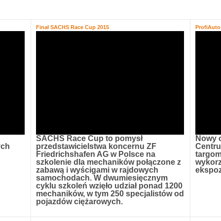
Finał SACHS Race Cup 2015
ProfiAut
SACHS Race Cup to pomysł
Nowy 
ych
przedstawicielstwa koncernu ZF
Centr
Friedrichshafen AG w Polsce na
targom
szkolenie dla mechaników połączone z
wykorz
zabawą i wyścigami w rajdowych
ekspoz
samochodach. W dwumiesięcznym
cyklu szkoleń wzięło udział ponad 1200
mechaników, w tym 250 specjalistów od
pojazdów ciężarowych.