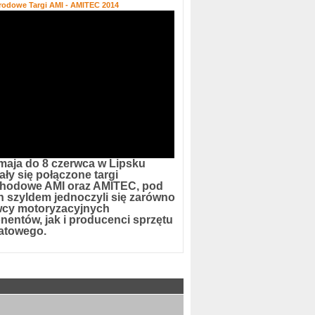
rodowe Targi AMI - AMITEC 2014
maja do 8 czerwca w Lipsku
ły się połączone targi
hodowe AMI oraz AMITEC, pod
h szyldem jednoczyli się zarówno
cy motoryzacyjnych
entów, jak i producenci sprzętu
atowego.