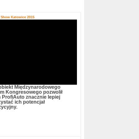
o Show Katowice 2015
obiekt Międzynarodowego
um Kongresowego pozwolił
 ProfiAuto znacznie lepiej
ystać ich potencjał
ycyjny.