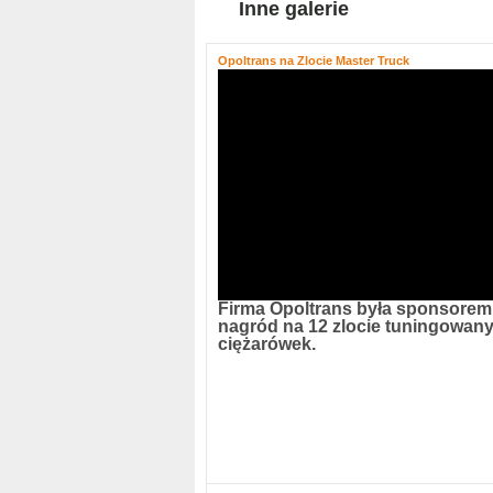
Inne galerie
Opoltrans na Zlocie Master Truck
Firma Opoltrans była sponsorem
nagród na 12 zlocie tuningowan
ciężarówek.