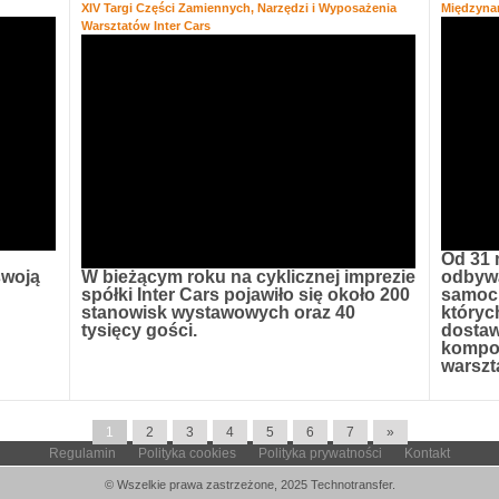
XIV Targi Części Zamiennych, Narzędzi i Wyposażenia
Międzyna
Warsztatów Inter Cars
Od 31 
swoją
W bieżącym roku na cyklicznej imprezie
odbywa
spółki Inter Cars pojawiło się około 200
samoc
stanowisk wystawowych oraz 40
któryc
tysięcy gości.
dostaw
kompon
warszt
1
2
3
4
5
6
7
»
Regulamin
Polityka cookies
Polityka prywatności
Kontakt
© Wszelkie prawa zastrzeżone, 2025 Technotransfer.