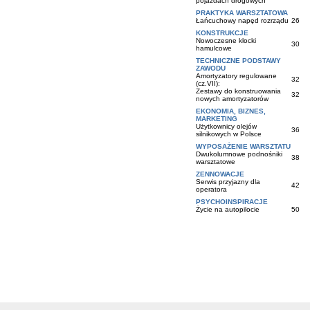
pojazdach drogowych
PRAKTYKA WARSZTATOWA
Łańcuchowy napęd rozrządu
26
KONSTRUKCJE
Nowoczesne klocki
30
hamulcowe
TECHNICZNE PODSTAWY
ZAWODU
Amortyzatory regulowane
32
(cz.VII):
Zestawy do konstruowania
32
nowych amortyzatorów
EKONOMIA, BIZNES,
MARKETING
Użytkownicy olejów
36
silnikowych w Polsce
WYPOSAŻENIE WARSZTATU
Dwukolumnowe podnośniki
38
warsztatowe
ZENNOWACJE
Serwis przyjazny dla
42
operatora
PSYCHOINSPIRACJE
Życie na autopilocie
50