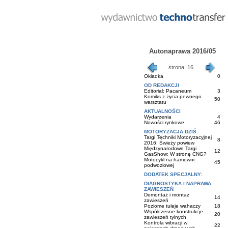
Autonaprawa 2016/05
strona: 16
Okładka
0
OD REDAKCJI
Editorial: Pacaneum
3
Komiks z życia pewnego
50
warsztatu
AKTUALNOŚCI
Wydarzenia
4
Nowości rynkowe
46
MOTORYZACJA DZIŚ
Targi Techniki Motoryzacyjnej
8
2016: Świeży powiew
Międzynarodowe Targi
12
GasShow: W stronę CNG?
Motocykl na hamowni
45
podwoziowej
DODATEK SPECJALNY:
DIAGNOSTYKA I NAPRAWA
ZAWIESZEŃ
Demontaż i montaż
14
zawieszeń
Poziome tuleje wahaczy
18
Współczesne konstrukcje
20
zawieszeń tylnych
Kontrola wibracji w
22