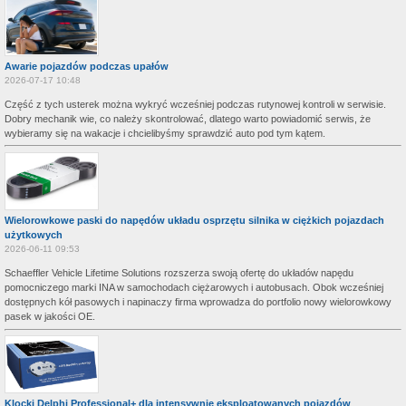
Awarie pojazdów podczas upałów
2026-07-17 10:48
Część z tych usterek można wykryć wcześniej podczas rutynowej kontroli w serwisie.
Dobry mechanik wie, co należy skontrolować, dlatego warto powiadomić serwis, że
wybieramy się na wakacje i chcielibyśmy sprawdzić auto pod tym kątem.
Wielorowkowe paski do napędów układu osprzętu silnika w ciężkich pojazdach
użytkowych
2026-06-11 09:53
Schaeffler Vehicle Lifetime Solutions rozszerza swoją ofertę do układów napędu
pomocniczego marki INA w samochodach ciężarowych i autobusach. Obok wcześniej
dostępnych kół pasowych i napinaczy firma wprowadza do portfolio nowy wielorowkowy
pasek w jakości OE.
Klocki Delphi Professional+ dla intensywnie eksploatowanych pojazdów