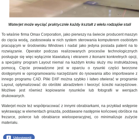
Waterjet może wyciąć praktycznie każdy kształt z wielu rodzajów stali
To właśnie firma Omax Corporation, jako pierwszy na świecie producent maszyn
do cięcia wodą, zastosowała w nich system sterowania komputerem osobistym
pracującym w środowisku Windows i nadal jako jedyna posiada patent na to
rozwiązanie. Operator podczas realizowanych procesów technologicznych
posługuje się więc wyłącznie klawiaturą i ekranem z ikonami konkretnych opcji,
a specjalny program Layout niemal na każdym kroku służy mu instruktażową
pomocą. Cięcie prowadzone jest w oparciu o rysunki części tworzone
dostępnymi w oprogramowaniu narzędziami do rysowania albo importowane z
innego programu CAD. Pliki DXF można szybko i łatwo otwierać w programie
Layout, optymalizować do obróbki abradżetem i tworzyć ścieżki narzędziowe.
Możliwe jest również kopiowanie rysunków lub fotografii w wersjach
drukowanych.
Waterjet może też współpracować z innymi obrabiarkami, na przykład wstępnie
wykrawając w elementach gniazda, poddawane następnie końcowej obróbce na
frezarce, polerce lub obrabiarce wielooperacyjnej, co minimalizuje zużycie
materiału.
f
Udostępnij