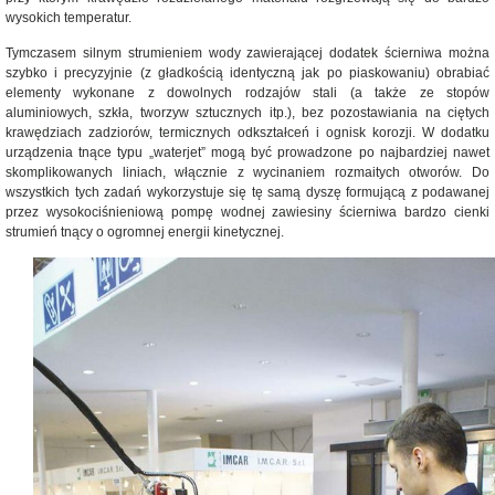
wysokich temperatur.
Tymczasem silnym strumieniem wody zawierającej dodatek ścierniwa można
szybko i precyzyjnie (z gładkością identyczną jak po piaskowaniu) obrabiać
elementy wykonane z dowolnych rodzajów stali (a także ze stopów
aluminiowych, szkła, tworzyw sztucznych itp.), bez pozostawiania na ciętych
krawędziach zadziorów, termicznych odkształceń i ognisk korozji. W dodatku
urządzenia tnące typu „waterjet” mogą być prowadzone po najbardziej nawet
skomplikowanych liniach, włącznie z wycinaniem rozmaitych otworów. Do
wszystkich tych zadań wykorzystuje się tę samą dyszę formującą z podawanej
przez wysokociśnieniową pompę wodnej zawiesiny ścierniwa bardzo cienki
strumień tnący o ogromnej energii kinetycznej.