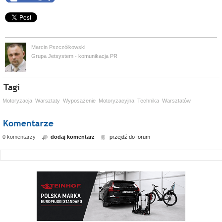
Marcin Pszczółkowski
Grupa Jetsystem - komunikacja PR
Motoryzacja
Warsztaty
Wyposażenie
Motoryzacyjna
Technika
Warsztatów
0 komentarzy
dodaj komentarz
przejdź do forum