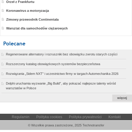
Orzeł z Frankfurtu
Koronawirus a motoryzacja
Zimowy przewodnik Continentala
Warsztat dla samochodów ciężarowych
Regenerowane alternatory i rozruszniki bez obowiązku zwrotu starych części
Rozszerzony katalog obowiązkowych systemów bezpieczeństwa
Rozwiązania „Sidem NXT” i uczestnictwo firmy w targach Automechanika 2026
Delphi uruchamia wyzwanie „Big Build”, aby pokazać najlepsze talenty wśród
warsztatów w Polsce
więcej
Regulamin
Polityka cookies
Polityka prywatności
Kontakt
© Wszelkie prawa zastrzeżone, 2025 Technotransfer