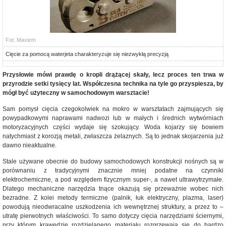
Fot. Maxiem
Cięcie za pomocą waterjeta charakteryzuje się niezwykłą precyzją
Przysłowie mówi prawdę o kropli drążącej skały, lecz proces ten trwa w
przyrodzie setki tysięcy lat. Współczesna technika na tyle go przyspiesza, by
mógł być użyteczny w samochodowym warsztacie!
Sam pomysł cięcia czegokolwiek na mokro w warsztatach zajmujących się
powypadkowymi naprawami nadwozi lub w małych i średnich wytwórniach
motoryzacyjnych części wydaje się szokujący. Woda kojarzy się bowiem
natychmiast z korozją metali, zwłaszcza żelaznych. Są to jednak skojarzenia już
dawno nieaktualne.
Stale używane obecnie do budowy samochodowych konstrukcji nośnych są w
porównaniu z tradycyjnymi znacznie mniej podatne na czynniki
elektrochemiczne, a pod względem fizycznym super-, a nawet ultrawytrzymałe.
Dlatego mechaniczne narzędzia tnące okazują się przeważnie wobec nich
bezradne. Z kolei metody termiczne (palnik, łuk elektryczny, plazma, laser)
powodują nieodwracalne uszkodzenia ich wewnętrznej struktury, a przez to –
utratę pierwotnych właściwości. To samo dotyczy cięcia narzędziami ściernymi,
przy którym krawędzie rozdzielanego materiału rozgrzewają się do bardzo