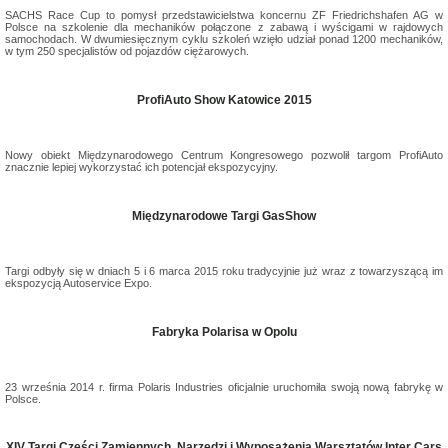
SACHS Race Cup to pomysł przedstawicielstwa koncernu ZF Friedrichshafen AG w
Polsce na szkolenie dla mechaników połączone z zabawą i wyścigami w rajdowych
samochodach. W dwumiesięcznym cyklu szkoleń wzięło udział ponad 1200 mechaników,
w tym 250 specjalistów od pojazdów ciężarowych.
ProfiAuto Show Katowice 2015
Nowy obiekt Międzynarodowego Centrum Kongresowego pozwolił targom ProfiAuto
znacznie lepiej wykorzystać ich potencjał ekspozycyjny.
Międzynarodowe Targi GasShow
Targi odbyły się w dniach 5 i 6 marca 2015 roku tradycyjnie już wraz z towarzyszącą im
ekspozycją Autoservice Expo.
Fabryka Polarisa w Opolu
23 września 2014 r. firma Polaris Industries oficjalnie uruchomiła swoją nową fabrykę w
Polsce.
XIV Targi Części Zamiennych, Narzędzi i Wyposażenia Warsztatów Inter Cars