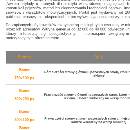
Zawiera artykuły o istotnych dla praktyki warsztatowej osiągnięciach t
konstrukcji pojazdów, metod ich diagnozowania i technologii napraw. Umo
serwisów i warsztatów motoryzacyjnych. Portal jest wydawany od 20
publikacji prasowych i eksperckich, które wyświetlają popularne wyszuki
Do zapisanych użytkowników rozsyłane są mailingi tylko dwa razy w mie
przez ich adresatów. Witryna generuje od 32 000 do 40 000 odwiedzin u
którzy interesują się specjalistycznymi informacjami związany
motoryzacyjnym aftermarketem.
Format
Opis
Baner
Górna części strony głównej i pozostałych stron, które 
reklamę
750x100 px
Baner
Prawa
część strony głównej i pozostałych stron, które 
reklamę. Dobrze widoczny na wersji mobiln
300x250 px
Baner
Prawa części strony strony i pozostałych stron z miejs
300x100 px
Dobrze widoczny na wersji mobilnej
Baner