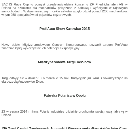
SACHS Race Cup to pomysł przedstawicielstwa koncernu ZF Friedrichshafen AG w
Polsce na szkolenie dla mechaników połączone z zabawą i wyścigami w rajdowych
samochodach. W dwumiesięcznym cyklu szkoleń wzięło udział ponad 1200 mechaników,
w tym 250 specjalistów od pojazdów ciężarowych.
ProfiAuto Show Katowice 2015
Nowy obiekt Międzynarodowego Centrum Kongresowego pozwolił targom ProfiAuto
znacznie lepiej wykorzystać ich potencjał ekspozycyjny.
Międzynarodowe Targi GasShow
Targi odbyły się w dniach 5 i 6 marca 2015 roku tradycyjnie już wraz z towarzyszącą im
ekspozycją Autoservice Expo.
Fabryka Polarisa w Opolu
23 września 2014 r. firma Polaris Industries oficjalnie uruchomiła swoją nową fabrykę w
Polsce.
XIV Targi Części Zamiennych, Narzędzi i Wyposażenia Warsztatów Inter Cars