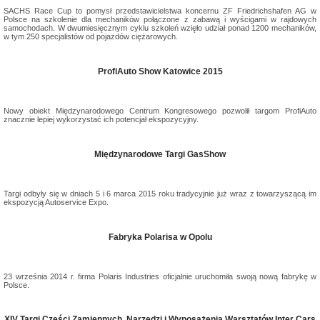
SACHS Race Cup to pomysł przedstawicielstwa koncernu ZF Friedrichshafen AG w
Polsce na szkolenie dla mechaników połączone z zabawą i wyścigami w rajdowych
samochodach. W dwumiesięcznym cyklu szkoleń wzięło udział ponad 1200 mechaników,
w tym 250 specjalistów od pojazdów ciężarowych.
ProfiAuto Show Katowice 2015
Nowy obiekt Międzynarodowego Centrum Kongresowego pozwolił targom ProfiAuto
znacznie lepiej wykorzystać ich potencjał ekspozycyjny.
Międzynarodowe Targi GasShow
Targi odbyły się w dniach 5 i 6 marca 2015 roku tradycyjnie już wraz z towarzyszącą im
ekspozycją Autoservice Expo.
Fabryka Polarisa w Opolu
23 września 2014 r. firma Polaris Industries oficjalnie uruchomiła swoją nową fabrykę w
Polsce.
XIV Targi Części Zamiennych, Narzędzi i Wyposażenia Warsztatów Inter Cars