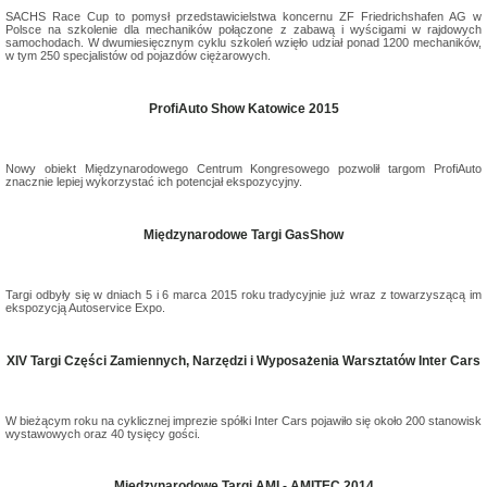
SACHS Race Cup to pomysł przedstawicielstwa koncernu ZF Friedrichshafen AG w
Polsce na szkolenie dla mechaników połączone z zabawą i wyścigami w rajdowych
samochodach. W dwumiesięcznym cyklu szkoleń wzięło udział ponad 1200 mechaników,
w tym 250 specjalistów od pojazdów ciężarowych.
ProfiAuto Show Katowice 2015
Nowy obiekt Międzynarodowego Centrum Kongresowego pozwolił targom ProfiAuto
znacznie lepiej wykorzystać ich potencjał ekspozycyjny.
Międzynarodowe Targi GasShow
Targi odbyły się w dniach 5 i 6 marca 2015 roku tradycyjnie już wraz z towarzyszącą im
ekspozycją Autoservice Expo.
XIV Targi Części Zamiennych, Narzędzi i Wyposażenia Warsztatów Inter Cars
W bieżącym roku na cyklicznej imprezie spółki Inter Cars pojawiło się około 200 stanowisk
wystawowych oraz 40 tysięcy gości.
Międzynarodowe Targi AMI - AMITEC 2014