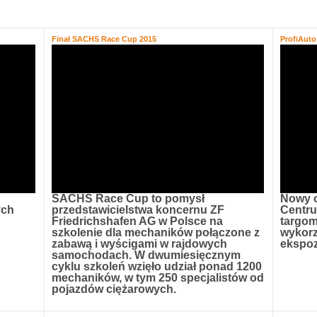
Finał SACHS Race Cup 2015
ProfiAut
SACHS Race Cup to pomysł
Nowy 
ych
przedstawicielstwa koncernu ZF
Centr
Friedrichshafen AG w Polsce na
targom
szkolenie dla mechaników połączone z
wykorz
zabawą i wyścigami w rajdowych
ekspoz
samochodach. W dwumiesięcznym
cyklu szkoleń wzięło udział ponad 1200
mechaników, w tym 250 specjalistów od
pojazdów ciężarowych.