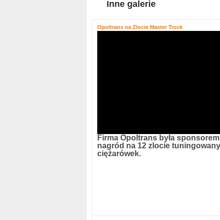
Inne galerie
Opoltrans na Zlocie Master Truck
Firma Opoltrans była sponsorem
nagród na 12 zlocie tuningowan
ciężarówek.