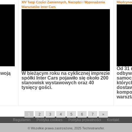
XIV Targi Części Zamiennych, Narzędzi i Wyposażenia
Międzyna
Warsztatów Inter Cars
Od 31 
swoją
W bieżącym roku na cyklicznej imprezie
odbywa
spółki Inter Cars pojawiło się około 200
samoc
stanowisk wystawowych oraz 40
któryc
tysięcy gości.
dostaw
kompon
warszt
1
2
3
4
5
6
7
»
Regulamin
Polityka cookies
Polityka prywatności
Kontakt
© Wszelkie prawa zastrzeżone, 2025 Technotransfer.