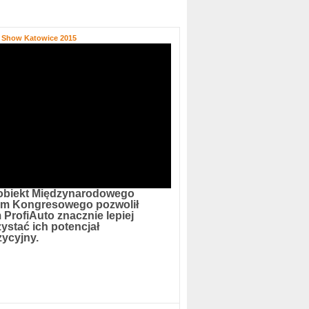
o Show Katowice 2015
obiekt Międzynarodowego
um Kongresowego pozwolił
 ProfiAuto znacznie lepiej
ystać ich potencjał
ycyjny.