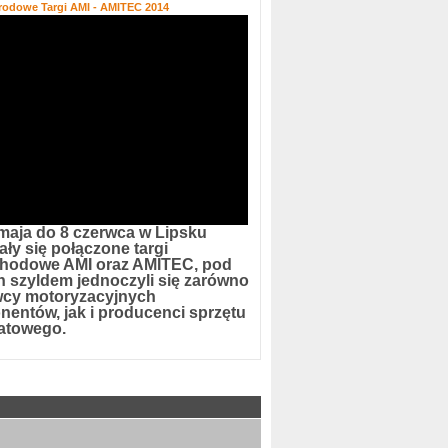
rodowe Targi AMI - AMITEC 2014
maja do 8 czerwca w Lipsku
ły się połączone targi
hodowe AMI oraz AMITEC, pod
h szyldem jednoczyli się zarówno
cy motoryzacyjnych
entów, jak i producenci sprzętu
atowego.