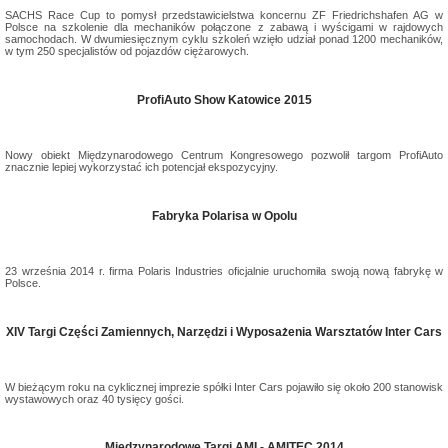
SACHS Race Cup to pomysł przedstawicielstwa koncernu ZF Friedrichshafen AG w
Polsce na szkolenie dla mechaników połączone z zabawą i wyścigami w rajdowych
samochodach. W dwumiesięcznym cyklu szkoleń wzięło udział ponad 1200 mechaników,
w tym 250 specjalistów od pojazdów ciężarowych.
ProfiAuto Show Katowice 2015
Nowy obiekt Międzynarodowego Centrum Kongresowego pozwolił targom ProfiAuto
znacznie lepiej wykorzystać ich potencjał ekspozycyjny.
Fabryka Polarisa w Opolu
23 września 2014 r. firma Polaris Industries oficjalnie uruchomiła swoją nową fabrykę w
Polsce.
XIV Targi Części Zamiennych, Narzędzi i Wyposażenia Warsztatów Inter Cars
W bieżącym roku na cyklicznej imprezie spółki Inter Cars pojawiło się około 200 stanowisk
wystawowych oraz 40 tysięcy gości.
Międzynarodowe Targi AMI - AMITEC 2014