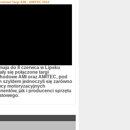
rodowe Targi AMI - AMITEC 2014
maja do 8 czerwca w Lipsku
ły się połączone targi
hodowe AMI oraz AMITEC, pod
h szyldem jednoczyli się zarówno
cy motoryzacyjnych
entów, jak i producenci sprzętu
atowego.