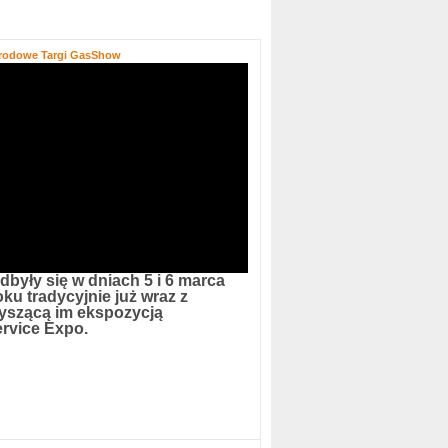
rodowe Targi GasShow
odbyły się w dniach 5 i 6 marca
oku tradycyjnie już wraz z
yszącą im ekspozycją
rvice Expo.