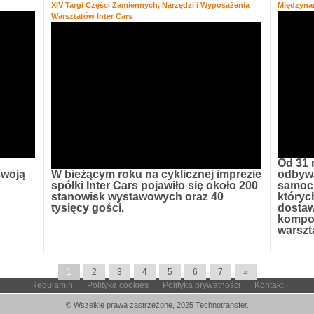
XIV Targi Części Zamiennych, Narzędzi i Wyposażenia
Międzyna
Warsztatów Inter Cars
Od 31 
swoją
W bieżącym roku na cyklicznej imprezie
odbywa
spółki Inter Cars pojawiło się około 200
samoc
stanowisk wystawowych oraz 40
któryc
tysięcy gości.
dostaw
kompon
warszt
1
2
3
4
5
6
7
»
Regulamin
Polityka cookies
Polityka prywatności
Kontakt
© Wszelkie prawa zastrzeżone, 2025 Technotransfer.