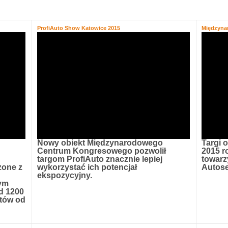
ProfiAuto Show Katowice 2015
Międzyna
Nowy obiekt Międzynarodowego
Targi 
Centrum Kongresowego pozwolił
2015 r
targom ProfiAuto znacznie lepiej
towarz
zone z
wykorzystać ich potencjał
Autose
ekspozycyjny.
ym
ad 1200
stów od