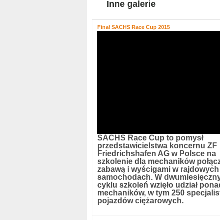
Inne galerie
Finał SACHS Race Cup 2015
SACHS Race Cup to pomysł
przedstawicielstwa koncernu ZF
Friedrichshafen AG w Polsce na
szkolenie dla mechaników połąc
zabawą i wyścigami w rajdowych
samochodach. W dwumiesięczn
cyklu szkoleń wzięło udział pon
mechaników, w tym 250 specjali
pojazdów ciężarowych.