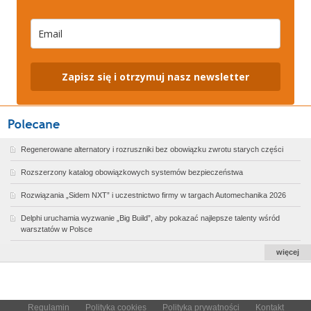
Zapisz się i otrzymuj nasz newsletter
Regenerowane alternatory i rozruszniki bez obowiązku zwrotu starych części
Rozszerzony katalog obowiązkowych systemów bezpieczeństwa
Rozwiązania „Sidem NXT” i uczestnictwo firmy w targach Automechanika 2026
Delphi uruchamia wyzwanie „Big Build”, aby pokazać najlepsze talenty wśród
warsztatów w Polsce
więcej
Regulamin
Polityka cookies
Polityka prywatności
Kontakt