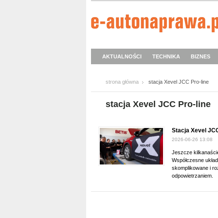
AKTUALNOŚCI
TECHNIKA
BIZNES
strona główna
stacja Xevel JCC Pro-line
stacja Xevel JCC Pro-line
Stacja Xevel JC
2026-06-26 13:08
Jeszcze kilkanaście
Współczesne układy
skomplikowane i ro
odpowietrzaniem.