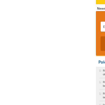
News
R
o
R
b
R
t