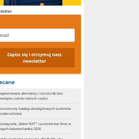
letter
Zapisz się i otrzymuj nasz
newsletter
egenerowane alternatory i rozruszniki bez
bowiązku zwrotu starych części
ozszerzony katalog obowiązkowych systemów
ezpieczeństwa
ozwiązania „Sidem NXT” i uczestnictwo firmy w
argach Automechanika 2026