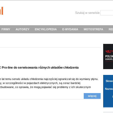
Szukaj w serwisie
FIRMY
AUTORZY
ENCYKLOPEDIA
E-WYDANIA
MOTOSTREFA
RE
C Pro-line do serwisowania różnych układów chłodzenia
 lat temu serwis układu chłodzenia najczęściej ograniczał się do wymiany płynu.
Słow
, w szczególności w pojazdach elektrycznych, są coraz bardziej
zbudowane, co sprawia, że mogą pojawiać się problemy z ich skutecznym
Nazwa
więcej