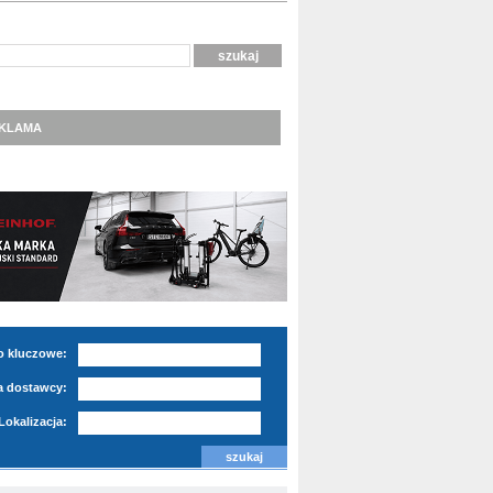
KLAMA
o kluczowe:
 dostawcy:
Lokalizacja: