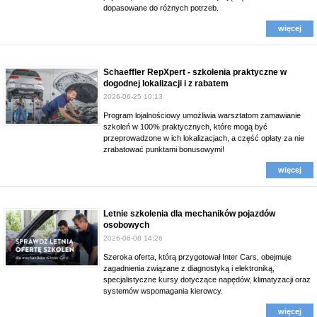
dopasowane do różnych potrzeb.
więcej
Schaeffler RepXpert - szkolenia praktyczne w
dogodnej lokalizacji i z rabatem
2026-06-25 10:13
Program lojalnościowy umożliwia warsztatom zamawianie
szkoleń w 100% praktycznych, które mogą być
przeprowadzone w ich lokalizacjach, a część opłaty za nie
zrabatować punktami bonusowymi!
więcej
Letnie szkolenia dla mechaników pojazdów
osobowych
2026-06-08 14:26
Szeroka oferta, którą przygotował Inter Cars, obejmuje
zagadnienia związane z diagnostyką i elektroniką,
specjalistyczne kursy dotyczące napędów, klimatyzacji oraz
systemów wspomagania kierowcy.
więcej