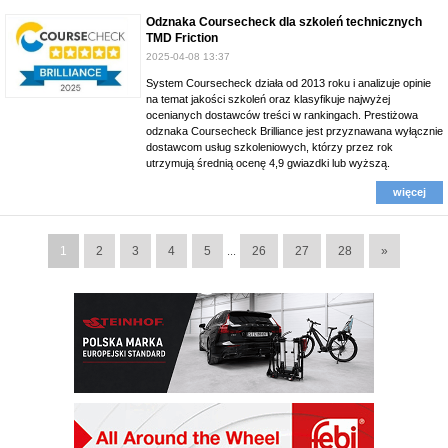
Odznaka Coursecheck dla szkoleń technicznych
TMD Friction
2025-04-08 13:37
System Coursecheck działa od 2013 roku i analizuje opinie
na temat jakości szkoleń oraz klasyfikuje najwyżej
ocenianych dostawców treści w rankingach. Prestiżowa
odznaka Coursecheck Brilliance jest przyznawana wyłącznie
dostawcom usług szkoleniowych, którzy przez rok
utrzymują średnią ocenę 4,9 gwiazdki lub wyższą.
więcej
1
2
3
4
5
26
27
28
»
...