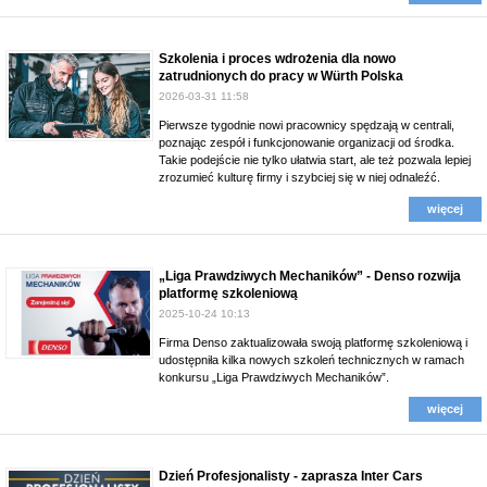
Szkolenia i proces wdrożenia dla nowo
zatrudnionych do pracy w Würth Polska
2026-03-31 11:58
Pierwsze tygodnie nowi pracownicy spędzają w centrali,
poznając zespół i funkcjonowanie organizacji od środka.
Takie podejście nie tylko ułatwia start, ale też pozwala lepiej
zrozumieć kulturę firmy i szybciej się w niej odnaleźć.
więcej
„Liga Prawdziwych Mechaników” - Denso rozwija
platformę szkoleniową
2025-10-24 10:13
Firma Denso zaktualizowała swoją platformę szkoleniową i
udostępniła kilka nowych szkoleń technicznych w ramach
konkursu „Liga Prawdziwych Mechaników”.
więcej
Dzień Profesjonalisty - zaprasza Inter Cars