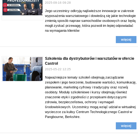
2025-09-16 09:28
Jego uczestnicy odkryją najświeższe innowacje w zakresie
wyposażenia warsztatowego i dowiedzą się jakie technologie
zmienią sposób napraw samochodów osobowych oraz będą
mogli zyskać przewagę, która pozwoli im lepiej odpowiadać
na wymagania klientów
więcej
Szkolenia dla dystrybutorów i warsztatów w ofercie
Castrol
2025-05-22 12:25
Najważniejsze tematy szkoleń obejmują zarządzanie
zespołem i jego tworzenie, budowanie wartości, komunikację,
planowanie, marketing cyfrowy i tradycyjny oraz rozwój
osobisty. Moduły szkoleniowe i kursy obejmują również
znaczenie etyki i zgodności z przepisami dotyczącymi
zdrowia, bezpieczeństwa, ochrony i wymagań
środowiskowych. Uczestnicy mogą wziąć udział w wirtualnej
wycieczce za kulisy Centrum Technologicznego Castrol w
Pangbourne, Berkshire.
więcej