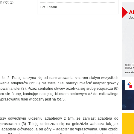
(fot. 1):
Fot. Tesam
 fot. 2. Pracę zaczyna się od nasmarowania smarem stałym wszystkich
ia adapterów (fot. 3). Na starej tulei należy umieścić adapter główny
owania tulei (3). Przez centralne otwory przetyka się śrubę ściągacza (6)
ręca się śrubę, kontrując nakrętkę kluczem oczkowym aż do całkowitego
yprasowaniu tulei widoczny jest na fot. 5.
przy odwrotnym ułożeniu adapterów z tym, że zamiast adaptera do
prasowania (3). Tuleję umieszcza się na gnieździe wahacza tak, jak
cz adaptera głównego, a od góry – adapter do wprasowania. Obie części