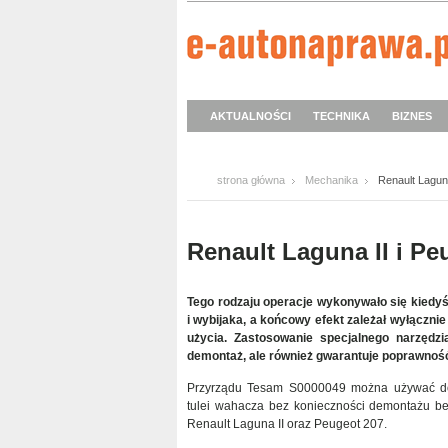
AKTUALNOŚCI
TECHNIKA
BIZNES
strona główna
Mechanika
Renault Lagun
Renault Laguna II i Pe
Tego rodzaju operacje wykonywało się kiedy
i wybijaka, a końcowy efekt zależał wyłącznie
użycia. Zastosowanie specjalnego narzędzia
demontaż, ale również gwarantuje poprawnoś
Przyrządu Tesam S0000049 można używać do
tulei wahacza bez konieczności demontażu b
Renault Laguna II oraz Peugeot 207.