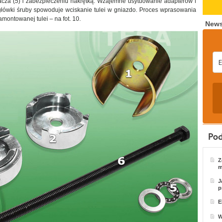
gacza (5) i zabezpieczeniu nakrętką. Wzajemne usytuowanie adapterów i
e główki śruby spowoduje wciskanie tulei w gniazdo. Proces wprasowania
amontowanej tulei – na fot. 10.
News
Z
m
J
p
E
W