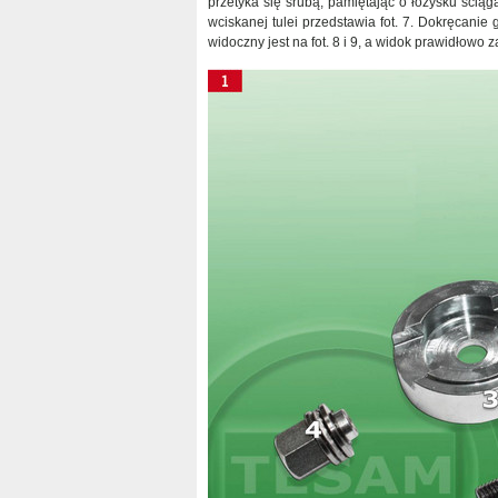
przetyka się śrubą, pamiętając o łożysku ścią
wciskanej tulei przedstawia fot. 7. Dokręcani
widoczny jest na fot. 8 i 9, a widok prawidłowo z