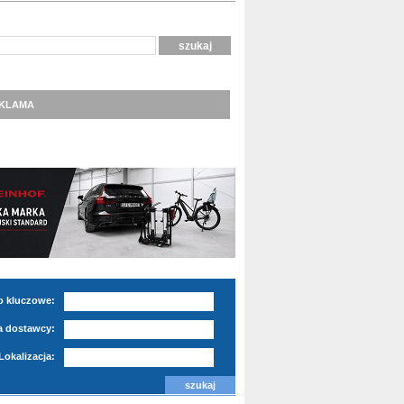
KLAMA
o kluczowe:
 dostawcy:
Lokalizacja: