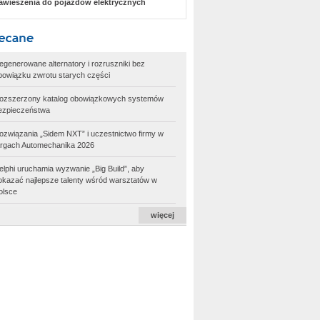
awieszenia do pojazdów elektrycznych
egenerowane alternatory i rozruszniki bez
bowiązku zwrotu starych części
ozszerzony katalog obowiązkowych systemów
ezpieczeństwa
ozwiązania „Sidem NXT” i uczestnictwo firmy w
argach Automechanika 2026
elphi uruchamia wyzwanie „Big Build”, aby
okazać najlepsze talenty wśród warsztatów w
olsce
więcej