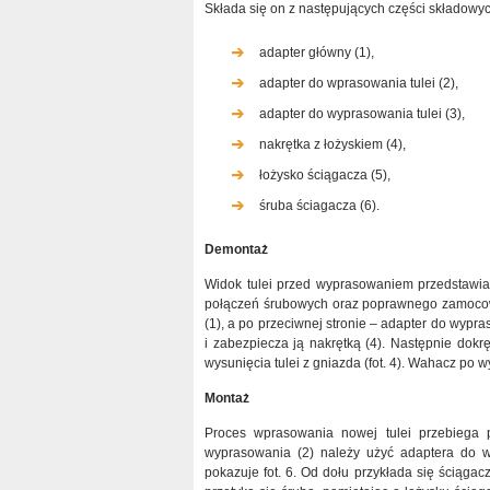
Składa się on z następujących części składowych 
adapter główny (1),
adapter do wprasowania tulei (2),
adapter do wyprasowania tulei (3),
nakrętka z łożyskiem (4),
łożysko ściągacza (5),
śruba ściagacza (6).
Demontaż
Widok tulei przed wyprasowaniem przedstawia
połączeń śrubowych oraz poprawnego zamocowan
(1), a po przeciwnej stronie – adapter do wypras
i zabezpiecza ją nakrętką (4). Następnie dok
wysunięcia tulei z gniazda (fot. 4). Wahacz po w
Montaż
Proces wprasowania nowej tulei przebiega 
wyprasowania (2) należy użyć adaptera do w
pokazuje fot. 6. Od dołu przykłada się ściąga