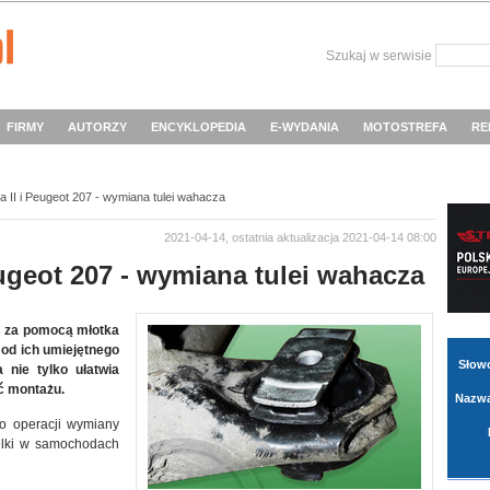
Szukaj w serwisie
FIRMY
AUTORZY
ENCYKLOPEDIA
E-WYDANIA
MOTOSTREFA
RE
a II i Peugeot 207 - wymiana tulei wahacza
2021-04-14, ostatnia aktualizacja 2021-04-14 08:00
ugeot 207 - wymiana tulei wahacza
ś za pomocą młotka
 od ich umiejętnego
Słow
 nie tylko ułatwia
ć montażu.
Nazwa
 operacji wymiany
elki w samochodach