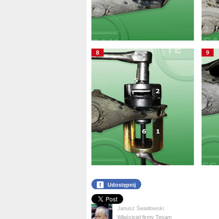
f
Udostępnij
Janusz Światłowski
Właściciel firmy Tesam