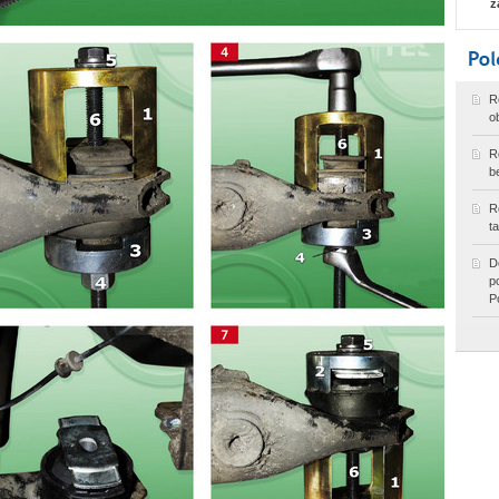
z
R
o
R
b
R
t
D
p
P