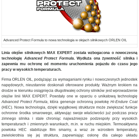
Advanced Protect Formula to nowa technologia w olejach silnikowych ORLEN OIL
Linia olejów silnikowych MAX EXPERT została wzbogacona o nowoczesną
technologię
Advanced Protect Formula.
Wydłuża ona żywotność silnika i
zapewnia mu ochronę od momentu uruchomienia pojazdu do czasu jego
pracy w wysokich temperaturach.
Firma ORLEN OIL, podążając za wymaganiami rynku i nowoczesnych jednostek
napędowych, nieustannie doskonali oferowane produkty. Ważnym krokiem na
drodze w kierunku osiągnięcia długotrwałej ochrony silników jest wprowadzenie
olejów linii MAX EXPERT. Powstały one w oparciu o unikatową technologię
Advanced Protect Formula
, która generuje ochronną powłokę
Hi-Endure Coat
(HEC). Nowa technologia, dzięki wyjątkowej strukturze może zwiększać funkcje
ochronne środka smarowego, aktywując swoje właściwości już podczas pracy
zimnego silnika i stale chroniąc najważniejsze podzespoły przy wysokich
temperaturach i zmiennych warunkach, m.in. w ruchu miejskim. Termoaktywna
powłoka HEC stabilizuje film smarny, a wraz ze wzrostem temperatury,
zwielokrotnia się jej struktura, zapewniając osłonę dla całego układu