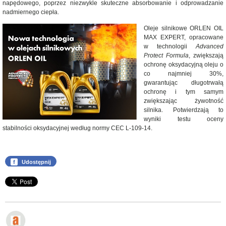
napędowego, poprzez niezwykle skuteczne absorbowanie i odprowadzanie
nadmiernego ciepła.
Oleje silnikowe ORLEN OIL
MAX EXPERT, opracowane
w technologii
Advanced
Protect Formula
, zwiększają
ochronę oksydacyjną oleju o
co najmniej 30%,
gwarantując długotrwałą
ochronę i tym samym
zwiększając żywotność
silnika. Potwierdzają to
wyniki testu oceny
stabilności oksydacyjnej według normy CEC L-109-14.
f
Udostępnij