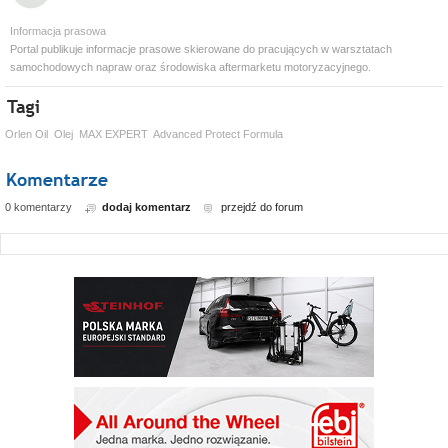
Informacja prasowa
Portal publikuje informacje prasowe skierowane do pracujących w warsztatach
samochodowych napraw oraz środowiska aftermarketu motoryzacyjnego.
Orlen Oil
Olej
MAX EXPERT
Advanced Protect Formula
0 komentarzy
dodaj komentarz
przejdź do forum