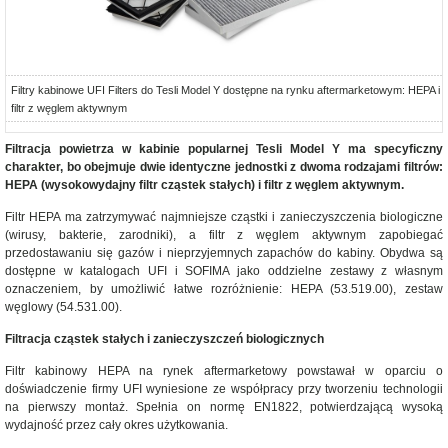
Filtry kabinowe UFI Filters do Tesli Model Y dostępne na rynku aftermarketowym: HEPA i
filtr z węglem aktywnym
Filtracja powietrza w kabinie popularnej Tesli Model Y ma specyficzny
charakter, bo obejmuje dwie identyczne jednostki z dwoma rodzajami filtrów:
HEPA (wysokowydajny filtr cząstek stałych) i filtr z węglem aktywnym.
Filtr HEPA ma zatrzymywać najmniejsze cząstki i zanieczyszczenia biologiczne
(wirusy, bakterie, zarodniki), a filtr z węglem aktywnym zapobiegać
przedostawaniu się gazów i nieprzyjemnych zapachów do kabiny. Obydwa są
dostępne w katalogach UFI i SOFIMA jako oddzielne zestawy z własnym
oznaczeniem, by umożliwić łatwe rozróżnienie: HEPA (53.519.00), zestaw
węglowy (54.531.00).
Filtracja cząstek stałych i zanieczyszczeń biologicznych
Filtr kabinowy HEPA na rynek aftermarketowy powstawał w oparciu o
doświadczenie firmy UFI wyniesione ze współpracy przy tworzeniu technologii
na pierwszy montaż. Spełnia on normę EN1822, potwierdzającą wysoką
wydajność przez cały okres użytkowania.