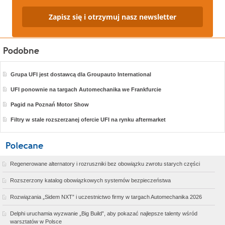
Zapisz się i otrzymuj nasz newsletter
Grupa UFI jest dostawcą dla Groupauto International
UFI ponownie na targach Automechanika we Frankfurcie
Pagid na Poznań Motor Show
Filtry w stale rozszerzanej ofercie UFI na rynku aftermarket
Regenerowane alternatory i rozruszniki bez obowiązku zwrotu starych części
Rozszerzony katalog obowiązkowych systemów bezpieczeństwa
Rozwiązania „Sidem NXT” i uczestnictwo firmy w targach Automechanika 2026
Delphi uruchamia wyzwanie „Big Build”, aby pokazać najlepsze talenty wśród
warsztatów w Polsce