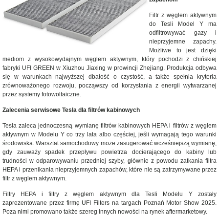
Filtr z węglem aktywnym
do Tesli Model Y ma
odfiltrowywać gazy i
nieprzyjemne zapachy.
Możliwe to jest dzięki
mediom z wysokowydajnym węglem aktywnym, który pochodzi z chińskiej
fabryki UFI GREEN w Xiuzhou Jiaxing w prowincji Zhejiang. Produkcja odbywa
się w warunkach najwyższej dbałość o czystość, a także spełnia kryteria
zrównoważonego rozwoju, począwszy od korzystania z energii wytwarzanej
przez systemy fotowoltaiczne.
Zalecenia serwisowe Tesla dla filtrów kabinowych
Tesla zaleca jednoczesną wymianę filtrów kabinowych HEPA i filtrów z węglem
aktywnym w Modelu Y co trzy lata albo częściej, jeśli wymagają tego warunki
środowiska. Warsztat samochodowy może zasugerować wcześniejszą wymianę,
gdy zauważy spadek przepływu powietrza docierającego do kabiny lub
trudności w odparowywaniu przedniej szyby, głównie z powodu zatkania filtra
HEPA i przenikania nieprzyjemnych zapachów, które nie są zatrzymywane przez
filtr z węglem aktywnym.
Filtry HEPA i filtry z węglem aktywnym dla Tesli Modelu Y zostały
zaprezentowane przez firmę UFI Filters na targach Poznań Motor Show 2025.
Poza nimi promowano także szereg innych nowości na rynek aftermarketowy.