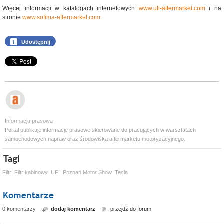
Więcej informacji w katalogach internetowych
www.ufi-aftermarket.com
i na
stronie
www.sofima-aftermarket.com
.
f
Udostępnij
Informacja prasowa
Portal publikuje informacje prasowe skierowane do pracujących w warsztatach
samochodowych napraw oraz środowiska aftermarketu motoryzacyjnego.
Filtr
Filtr kabinowy
UFI
Poznań Motor Show
Tesla
0 komentarzy
dodaj komentarz
przejdź do forum