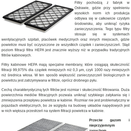
Filtry pochodzą z fabryk w
Ostrawie, gdzie przy spełnieniu
wysokich norm ich produkcja
odbywa się w całkowicie czystym
środowisku, aby uniknąć ryzyka
zanieczyszczenia. Tego typu filtry
stosuje się w systemach
wentylacyjnych szpitali, placówek medycznych oraz innych miejscach, gdzie
powietrze musi być oczyszczone ze wszystkich cząstek i zanieczyszczeń. Stąd
poziom filtracji filtra HEPA jest znacznie wyższy niż w przypadku tradycyjnych
filtrów kabinowych.
Filtry kabinowe HEPA mają specjalne membrany, które osiągają skuteczność
filtracji 99,975% dla cząstek mniejszych niż 0,3 μm, czyli 1000 razy mniejszych
niż średnica włosa. W ten sposób większość zanieczyszczeń biologicznych w
powietrzu jest zatrzymywana w filtrze, oprócz drobnego pyłu.
Cechą charakterystyczną tych filtrów jest rozmiar i skuteczność filtrowania. Duża
powierzchnia mediów filtracyjnych pozwala uniknąć szybkiego zatykania się i
zmniejszenia przepływu powietrza w kabinie. Rozmiar nie jest problematyczny w
pojazdach elektrycznych, bo ze względu na budowę układów napędowych jest
w nich większa przestrzeń na system filtracji powietrza w kabinie.
Przeciw gazom i
nieprzyjemnym
zapachom