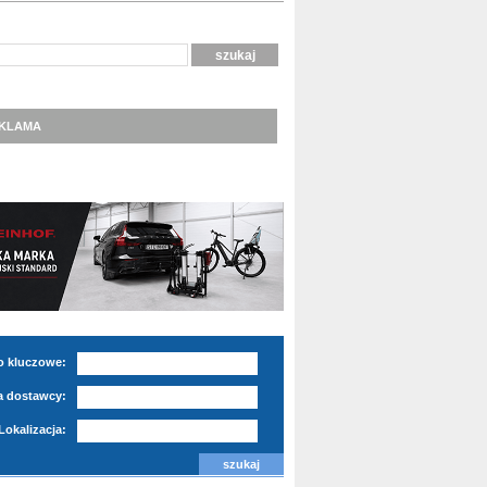
KLAMA
o kluczowe:
 dostawcy:
Lokalizacja: