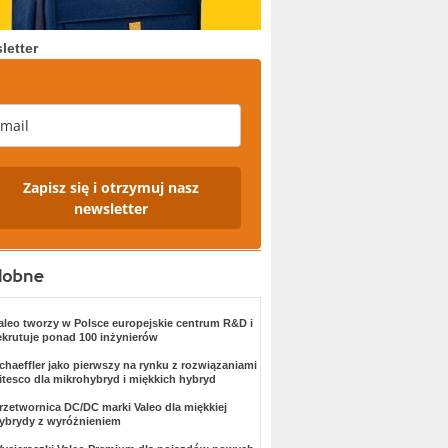
letter
Zapisz się i otrzymuj nasz
newsletter
aleo tworzy w Polsce europejskie centrum R&D i
ekrutuje ponad 100 inżynierów
chaeffler jako pierwszy na rynku z rozwiązaniami
itesco dla mikrohybryd i miękkich hybryd
rzetwornica DC/DC marki Valeo dla miękkiej
ybrydy z wyróżnieniem