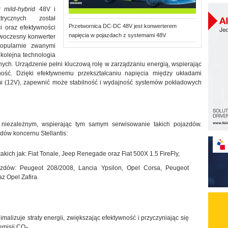
ów
mild-hybrid
48V i
trycznych został
Przetwornica DC-DC 48V jest konwerterem
i oraz efektywności
napięcia w pojazdach z systemami 48V
woczesny konwerter
opularnie zwanymi
kolejna technologia
ych. Urządzenie pełni kluczową rolę w zarządzaniu energią, wspierając
ość. Dzięki efektywnemu przekształcaniu napięcia między układami
i (12V), zapewnić może stabilność i wydajność systemów pokładowych
 niezależnym, wspierając tym samym serwisowanie takich pojazdów.
dów koncernu Stellantis:
kich jak: Fiat Tonale, Jeep Renegade oraz Fiat 500X 1.5 FireFly,
zdów: Peugeot 208/2008, Lancia Ypsilon, Opel Corsa, Peugeot
z Opel Zafira.
alizuje straty energii, zwiększając efektywność i przyczyniając się
 emisji CO
,