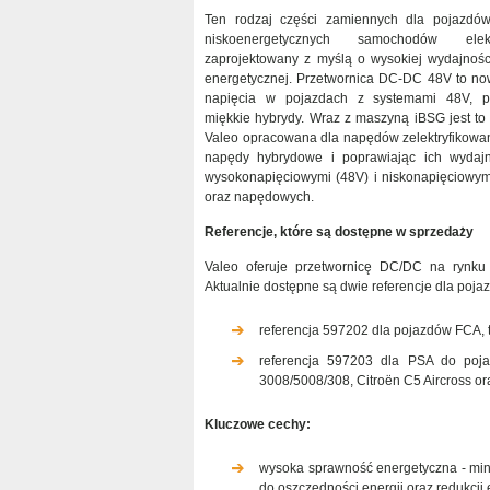
Ten rodzaj części zamiennych dla pojazd
niskoenergetycznych samochodów elek
zaprojektowany z myślą o wysokiej wydajnośc
energetycznej. Przetwornica DC-DC 48V to no
napięcia w pojazdach z systemami 48V, p
miękkie hybrydy. Wraz z maszyną iBSG jest to 
Valeo opracowana dla napędów zelektryfikowan
napędy hybrydowe i poprawiając ich wydajn
wysokonapięciowymi (48V) i niskonapięciowym
oraz napędowych.
Referencje, które są dostępne w sprzedaży
Valeo oferuje przetwornicę DC/DC na rynku
Aktualnie dostępne są dwie referencje dla pojaz
referencja 597202 dla pojazdów FCA, ta
referencja 597203 dla PSA do poja
3008/5008/308, Citroën C5 Aircross ora
Kluczowe cechy:
wysoka sprawność energetyczna - minim
do oszczędności energii oraz redukcji