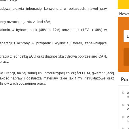
2
udowa ułatwia integrację konwertera w pojazdach, nawet przy
News
zny rozruch pojazdu z sieci 48V,
iałania w trybach buck (48V ➜ 12V) oraz boost (12V ➜ 48V) w
paracji i ochrony w przypadku wykrycia usterek, zapewniające
gracja z jednostką ECU oraz diagnostyka cyfrowa poprzez sieć CAN,
pracy.
 Francji, na tej samej linii produkcyjnej co części OEM, gwarantującej
kość napraw i dostarcza materiały takie jak filmy instruktażowe oraz
listów w ich codziennej pracy.
V
r
S
V
P
h