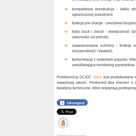
kompaktowa konstrukcja - lekka ob
ograniczonej przestrzeni,
funkcja
pre-charge
- umożliwia bezpiec
tryby
buck
i
boost
- elastyczność dz
zależności od potrzeb,
zaawansowana ochrona - funkcje se
niezawodność i trwałość,
komunikacja z systemem pojazdu: Inte
umożliwiająca monitoring parametrów 
Przetwornica DC/DC
Valeo
jest produkowana we
najwyższą jakość. Producent dba również o ja
biuletyny techniczne, które wspierają profesjona
f
Udostępnij
Informacja prasowa