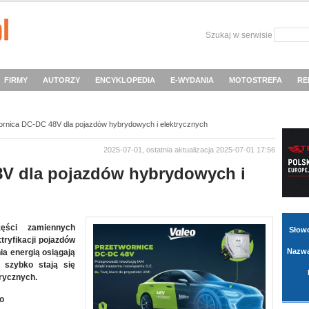
Szukaj w serwisie
FIRMY
AUTORZY
ENCYKLOPEDIA
E-WYDANIA
MOTOSTREFA
RE
ornica DC-DC 48V dla pojazdów hybrydowych i elektrycznych
2025-07-01, ostatnia aktualizacja 2025-07-01 17:56
8V dla pojazdów hybrydowych i
ęści zamiennych
Słow
tryfikacji pojazdów
Nazwa
ia energią osiągają
szybko stają się
rycznych.
o