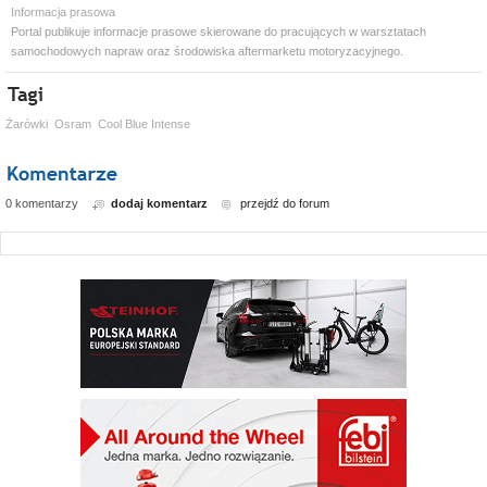
Informacja prasowa
Portal publikuje informacje prasowe skierowane do pracujących w warsztatach
samochodowych napraw oraz środowiska aftermarketu motoryzacyjnego.
Żarówki
Osram
Cool Blue Intense
0 komentarzy
dodaj komentarz
przejdź do forum