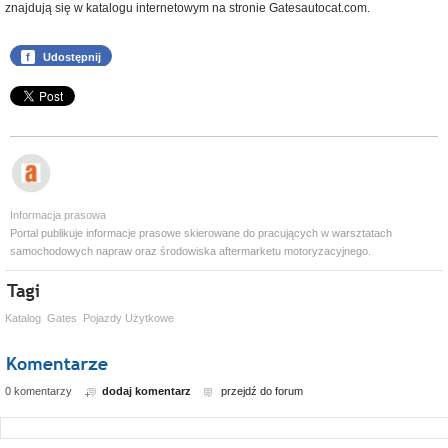
znajdują się w katalogu internetowym na stronie Gatesautocat.com.
f
Udostępnij
Informacja prasowa
Portal publikuje informacje prasowe skierowane do pracujących w warsztatach
samochodowych napraw oraz środowiska aftermarketu motoryzacyjnego.
Katalog
Gates
Pojazdy Użytkowe
0 komentarzy
dodaj komentarz
przejdź do forum