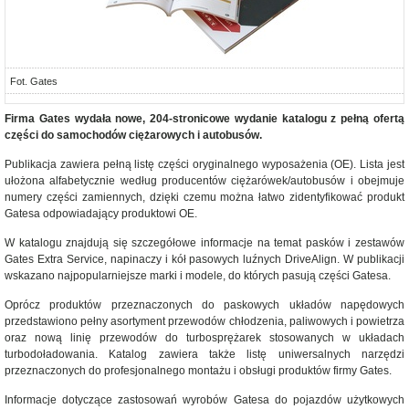
Fot. Gates
Firma Gates wydała nowe, 204-stronicowe wydanie katalogu z pełną ofertą
części do samochodów ciężarowych i autobusów.
Publikacja zawiera pełną listę części oryginalnego wyposażenia (OE). Lista jest
ułożona alfabetycznie według producentów ciężarówek/autobusów i obejmuje
numery części zamiennych, dzięki czemu można łatwo zidentyfikować produkt
Gatesa odpowiadający produktowi OE.
W katalogu znajdują się szczegółowe informacje na temat pasków i zestawów
Gates Extra Service, napinaczy i kół pasowych luźnych DriveAlign. W publikacji
wskazano najpopularniejsze marki i modele, do których pasują części Gatesa.
Oprócz produktów przeznaczonych do paskowych układów napędowych
przedstawiono pełny asortyment przewodów chłodzenia, paliwowych i powietrza
oraz nową linię przewodów do turbosprężarek stosowanych w układach
turbodoładowania. Katalog zawiera także listę uniwersalnych narzędzi
przeznaczonych do profesjonalnego montażu i obsługi produktów firmy Gates.
Informacje dotyczące zastosowań wyrobów Gatesa do pojazdów użytkowych