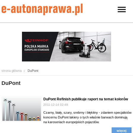
strona główna
DuPont
DuPont
DuPont Refinish publikuje raport na temat kolorów
2011-12-14 02:49
Czarny, biały, szary, srebrny i błękitny - zdaniem specjalistów
koncernu DuPont lakiery o tych właśnie barwach dominują
na karoseriach europejskich pojazdów.
więcej