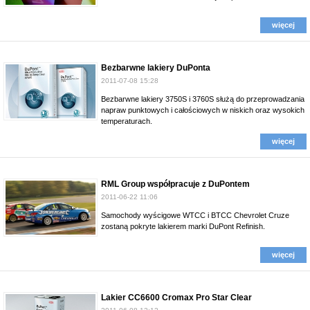
więcej
Bezbarwne lakiery DuPonta
2011-07-08 15:28
Bezbarwne lakiery 3750S i 3760S służą do przeprowadzania
napraw punktowych i całościowych w niskich oraz wysokich
temperaturach.
więcej
RML Group współpracuje z DuPontem
2011-06-22 11:06
Samochody wyścigowe WTCC i BTCC Chevrolet Cruze
zostaną pokryte lakierem marki DuPont Refinish.
więcej
Lakier CC6600 Cromax Pro Star Clear