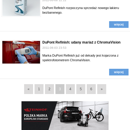
2011-06-08 12:12
DuPont Refinish rozpoczyna sprzedaż nowego lakieru
bezbarwnego.
więcej
DuPont Refinish: udany mariaż z ChromaVision
2011-06-03 23:53
Marka DuPont Refinish już od dekady jest kojarzona z
spektrofotometrem ChromaVision.
więcej
«
1
2
3
4
5
6
»