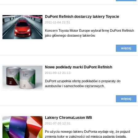
DuPont Refinish dostarczy lakiery Toyocie
2011-11-04 22:51
Koncern Toyota Motor Europe wybrał firmę DuPont Refinish
jako głównego dostawcę lakierów.
więcej
Nowe podkłady marki DuPont Refinish
2011-09-12 21:13
DuPont uzupełnia ofertę podkładów o preparaty do
autobusów i samochodów ciężarowych.
więcej
Lakiery ChromaLusion WB
2011-07-20 12:31
Po użyciu nowego lakieru DuPonta wydaje się, że pojazd
zmienia kolor w zależności od miejsca padania światła.