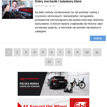
Dobry mechanik i świadomy klient
2025-07-28 15:36
Są dwie metody serwisowania, by nie pominąć żadnej z
czynności okresowych. Samodzielne i skrupulatne
prowadzenie harmonogramu lub powierzenie tego dobremu
warsztatowi, w którym będzie znajdowała się historia i plan
serwisowy pojazdu, a mechanik nie pominie niezbędnych
zabiegów.
więcej
1
2
3
4
5
6
7
8
9
10
11
12
»