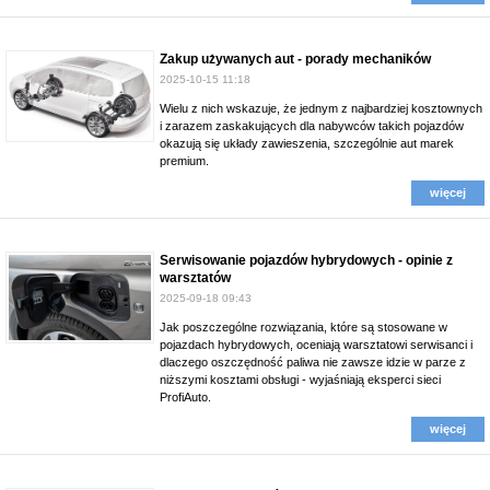
Zakup używanych aut - porady mechaników
2025-10-15 11:18
Wielu z nich wskazuje, że jednym z najbardziej kosztownych
i zarazem zaskakujących dla nabywców takich pojazdów
okazują się układy zawieszenia, szczególnie aut marek
premium.
więcej
Serwisowanie pojazdów hybrydowych - opinie z
warsztatów
2025-09-18 09:43
Jak poszczególne rozwiązania, które są stosowane w
pojazdach hybrydowych, oceniają warsztatowi serwisanci i
dlaczego oszczędność paliwa nie zawsze idzie w parze z
niższymi kosztami obsługi - wyjaśniają eksperci sieci
ProfiAuto.
więcej