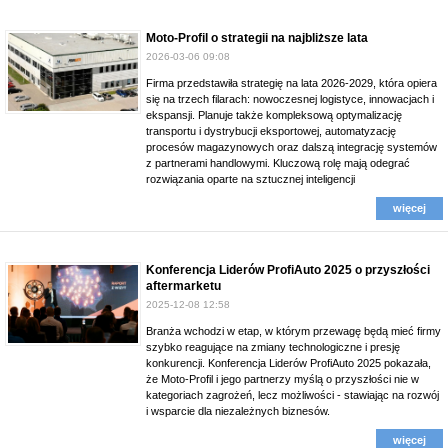
Moto-Profil o strategii na najbliższe lata
2026-03-06 09:08
Firma przedstawiła strategię na lata 2026-2029, która opiera
się na trzech filarach: nowoczesnej logistyce, innowacjach i
ekspansji. Planuje także kompleksową optymalizację
transportu i dystrybucji eksportowej, automatyzację
procesów magazynowych oraz dalszą integrację systemów
z partnerami handlowymi. Kluczową rolę mają odegrać
rozwiązania oparte na sztucznej inteligencji
więcej
Konferencja Liderów ProfiAuto 2025 o przyszłości
aftermarketu
2025-12-08 12:58
Branża wchodzi w etap, w którym przewagę będą mieć firmy
szybko reagujące na zmiany technologiczne i presję
konkurencji. Konferencja Liderów ProfiAuto 2025 pokazała,
że Moto-Profil i jego partnerzy myślą o przyszłości nie w
kategoriach zagrożeń, lecz możliwości - stawiając na rozwój
i wsparcie dla niezależnych biznesów.
więcej