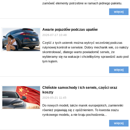
zamówić elementy potrzebne w ramach jednego pakietu.
więcej
Awarie pojazdów podczas upałów
2026-07-17 10:48
Część z tych usterek można wykryć wcześniej podczas
rutynowej kontroli w serwisie. Dobry mechanik wie, co należy
skontrolować, dlatego warto powiadomić serwis, że
wybieramy się na wakacje i chcielibyśmy sprawdzić auto pod
tym kątem.
więcej
Chińskie samochody i ich serwis, części oraz
koszty
2026-05-21 11:45
Do nowych modeli, także marek europejskich, zamienniki
również pojawiają się z opóźnieniem. To kwestia stażu
rynkowego modelu, a nie kraju pochodzenia...
więcej