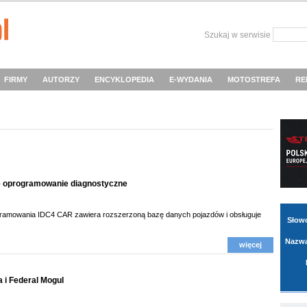
Szukaj w serwisie
FIRMY
AUTORZY
ENCYKLOPEDIA
E-WYDANIA
MOTOSTREFA
RE
e oprogramowanie diagnostyczne
ramowania IDC4 CAR zawiera rozszerzoną bazę danych pojazdów i obsługuje
Słow
Nazwa
więcej
 i Federal Mogul