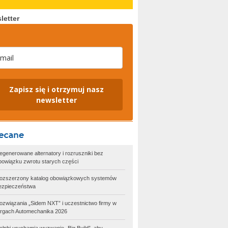
letter
Zapisz się i otrzymuj nasz
newsletter
egenerowane alternatory i rozruszniki bez
bowiązku zwrotu starych części
ozszerzony katalog obowiązkowych systemów
ezpieczeństwa
ozwiązania „Sidem NXT” i uczestnictwo firmy w
argach Automechanika 2026