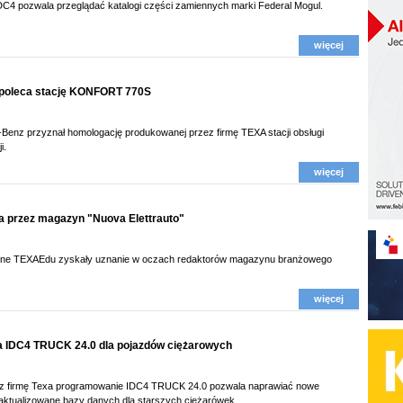
C4 pozwala przeglądać katalogi części zamiennych marki Federal Mogul.
więcej
poleca stację KONFORT 770S
enz przyznał homologację produkowanej przez firmę TEXA stacji obsługi
i.
więcej
 przez magazyn "Nuova Elettrauto"
jne TEXAEdu zyskały uznanie w oczach redaktorów magazynu branżowego
więcej
 IDC4 TRUCK 24.0 dla pojazdów ciężarowych
z firmę Texa programowanie IDC4 TRUCK 24.0 pozwala naprawiać nowe
zaktualizowane bazy danych dla starszych ciężarówek.