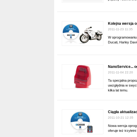
Kolejna wersja 
2011-11-23 11:35
W oprogramowaniu 
Ducati, Harley Dav
NanoService... 
2011-11-04 22:20
Ta specjalna propoz
uwzględnia w swych 
kilka lat temu.
Ciągła aktualiz
2011-10-21 12:35
Nowa wersja oprog
oferuje też trzylet