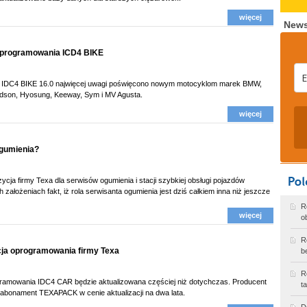
więcej
News
oprogramowania ICD4 BIKE
IDC4 BIKE 16.0 najwięcej uwagi poświęcono nowym motocyklom marek BMW,
idson, Hyosung, Keeway, Sym i MV Agusta.
więcej
ogumienia?
ycja firmy Texa dla serwisów ogumienia i stacji szybkiej obsługi pojazdów
założeniach fakt, iż rola serwisanta ogumienia jest dziś całkiem inna niż jeszcze
R
więcej
o
R
acja oprogramowania firmy Texa
b
R
ramowania IDC4 CAR będzie aktualizowana częściej niż dotychczas. Producent
t
ni abonament TEXAPACK w cenie aktualizacji na dwa lata.