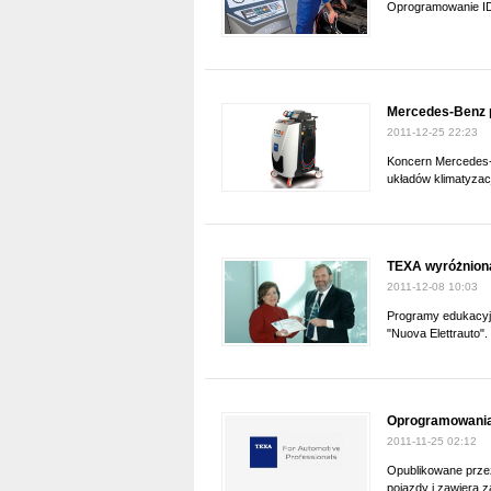
Oprogramowanie ID
Mercedes-Benz 
2011-12-25 22:23
Koncern Mercedes-B
układów klimatyzacj
TEXA wyróżniona
2011-12-08 10:03
Programy edukacy
"Nuova Elettrauto".
Oprogramowania
2011-11-25 02:12
Opublikowane prze
pojazdy i zawiera 