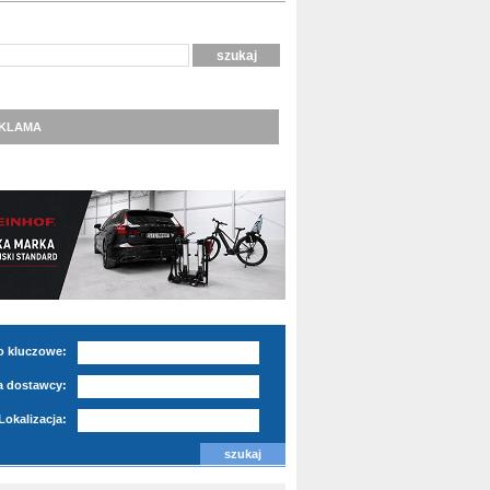
KLAMA
o kluczowe:
 dostawcy:
Lokalizacja: