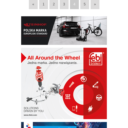
«
1
2
3
4
5
»