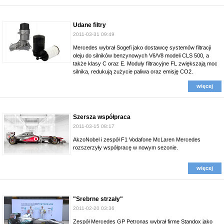
Udane filtry
2011-03-31 09:49
Mercedes wybrał Sogefi jako dostawcę systemów filtracji
oleju do silników benzynowych V6/V8 modeli CLS 500, a
także klasy C oraz E. Moduły filtracyjne FL zwiększają moc
silnika, redukują zużycie paliwa oraz emisję CO2.
więcej
Szersza współpraca
2011-03-15 08:17
AkzoNobel i zespół F1 Vodafone McLaren Mercedes
rozszerzyły współpracę w nowym sezonie.
więcej
"Srebrne strzały"
2011-02-20 03:36
Zespół Mercedes GP Petronas wybrał firmę Standox jako