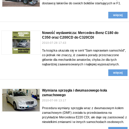
dostawcę lakierów do swoich bolidów startujących w F1.
więcej
Nowość wydawnicza: Mercedes-Benz C180 do
C350 oraz C200CD do C320CDI
2010-07-28 17:43
Ta książka ukazała się w serii "Sam naprawiam samochód",
co jednak nie znaczy, iż zawiera porady przeznaczone
głównie dla mechaników amatorów, chyba że dla tych
najbardziej zaawansowanych i najlepiej wyposażonych.
więcej
Wymiana sprzęgła i dwumasowego koła
zamachowego
2010-07-06 13:17
Procedura wymiany sprzęgła wraz z dwumasowym kołem
zamachowym (DMF) została tu przedstawiona na
przykładzie Mercedesa E220 CDI, ale daje się zastosować z
niewielkimi zmianami i w innych samochodach osobowych.