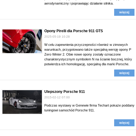
aerodynamiczny i poprawiając działanie silnika.
więcej
Opony Pirelli dla Porsche 911 GTS
2025-05-19 10:28
W celu zapewnienia przyczepności również w zimowych
warunkach, przygotowano także specjalną wersję opony P
Zero Winter 2. Obie nowe opony zostały oznaczone
charakterystycznym symbolem N na ścianie bocznej, który
potwierdza ich homologację, specjalną dla marki Porsche.
więcej
Ulepszony Porsche 911
2015-02-12 07:00
Podczas wystawy w Genewie firma Techart pokaże poddany
tuningowi samochód Porsche 911.
więcej