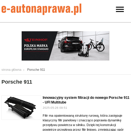
strona główna
Porsche 911
Porsche 911
Innowacyjny system filtracji do nowego Porsche 911
- UFI Multitube
2025-05-26 09:51
Filtr ma opatentowaną strukturę rurową, która zastępuje
klasyczny filtr panelowy i znacząco poprawia dynamikę
przepływu powietrza w silniku. Dzięki tej konstrukcji
powietrze przepływa przez filtr liniowo, zmniejszając opór