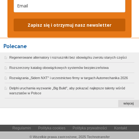
Zapisz się i otrzymuj nasz newsletter
Regenerowane alternatory i rozruszniki bez obowiązku zwrotu starych części
Rozszerzony katalog obowiązkowych systemów bezpieczeństwa
Rozwiązania „Sidem NXT” i uczestnictwo firmy w targach Automechanika 2026
Delphi uruchamia wyzwanie „Big Build”, aby pokazać najlepsze talenty wśród
warsztatów w Polsce
więcej
Regulamin
Polityka cookies
Polityka prywatności
Kontakt
© Wszelkie prawa zastrzeżone, 2025 Technotransfer