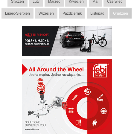
Styczeń
Luty
Marzec
Kwiecień
Maj
Czerwiec
Lipiec-Sierpień
Wrzesień
Październik
Listopad
Grudzień