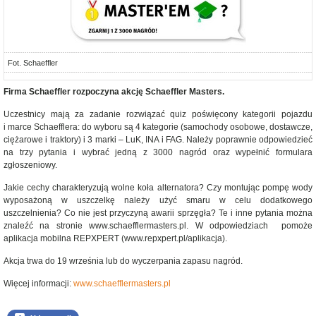
Fot. Schaeffler
Firma Schaeffler rozpoczyna akcję Schaeffler Masters.
Uczestnicy mają za zadanie rozwiązać quiz poświęcony kategorii pojazdu
i marce Schaefflera: do wyboru są 4 kategorie (samochody osobowe, dostawcze,
ciężarowe i traktory) i 3 marki – LuK, INA i FAG. Należy poprawnie odpowiedzieć
na trzy pytania i wybrać jedną z 3000 nagród oraz wypełnić formulara
zgłoszeniowy.
Jakie cechy charakteryzują wolne koła alternatora? Czy montując pompę wody
wyposażoną w uszczelkę należy użyć smaru w celu dodatkowego
uszczelnienia? Co nie jest przyczyną awarii sprzęgła? Te i inne pytania można
znaleźć na stronie www.schaefflermasters.pl. W odpowiedziach pomoże
aplikacja mobilna REPXPERT (www.repxpert.pl/aplikacja).
Akcja trwa do 19 września lub do wyczerpania zapasu nagród.
Więcej informacji:
www.schaefflermasters.pl