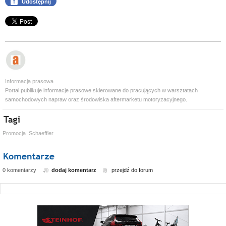
f
Udostępnij
Informacja prasowa
Portal publikuje informacje prasowe skierowane do pracujących w warsztatach
samochodowych napraw oraz środowiska aftermarketu motoryzacyjnego.
Promocja
Schaeffler
0 komentarzy
dodaj komentarz
przejdź do forum