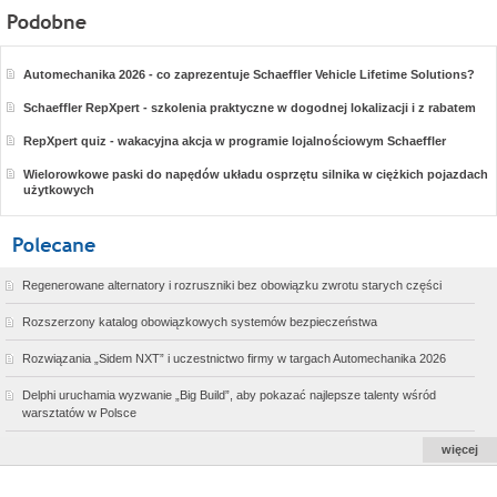
Automechanika 2026 - co zaprezentuje Schaeffler Vehicle Lifetime Solutions?
Schaeffler RepXpert - szkolenia praktyczne w dogodnej lokalizacji i z rabatem
RepXpert quiz - wakacyjna akcja w programie lojalnościowym Schaeffler
Wielorowkowe paski do napędów układu osprzętu silnika w ciężkich pojazdach
użytkowych
Regenerowane alternatory i rozruszniki bez obowiązku zwrotu starych części
Rozszerzony katalog obowiązkowych systemów bezpieczeństwa
Rozwiązania „Sidem NXT” i uczestnictwo firmy w targach Automechanika 2026
Delphi uruchamia wyzwanie „Big Build”, aby pokazać najlepsze talenty wśród
warsztatów w Polsce
więcej