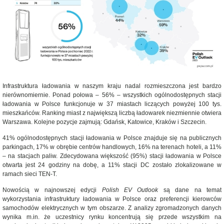
Infrastruktura ładowania w naszym kraju nadal rozmieszczona jest bardzo
nierównomiernie. Ponad połowa – 56% – wszystkich ogólnodostępnych stacji
ładowania w Polsce funkcjonuje w 37 miastach liczących powyżej 100 tys.
mieszkańców. Ranking miast z największą liczbą ładowarek niezmiennie otwiera
Warszawa. Kolejne pozycje zajmują: Gdańsk, Katowice, Kraków i Szczecin.
41% ogólnodostępnych stacji ładowania w Polsce znajduje się na publicznych
parkingach, 17% w obrębie centrów handlowych, 16% na terenach hoteli, a 11%
– na stacjach paliw. Zdecydowana większość (95%) stacji ładowania w Polsce
otwarta jest 24 godziny na dobę, a 11% stacji DC zostało zlokalizowane w
ramach sieci TEN-T.
Nowością w najnowszej edycji
Polish EV Outlook
są dane na temat
wykorzystania infrastruktury ładowania w Polsce oraz preferencji kierowców
samochodów elektrycznych w tym obszarze. Z analizy zgromadzonych danych
wynika m.in. że uczestnicy rynku koncentrują się przede wszystkim na