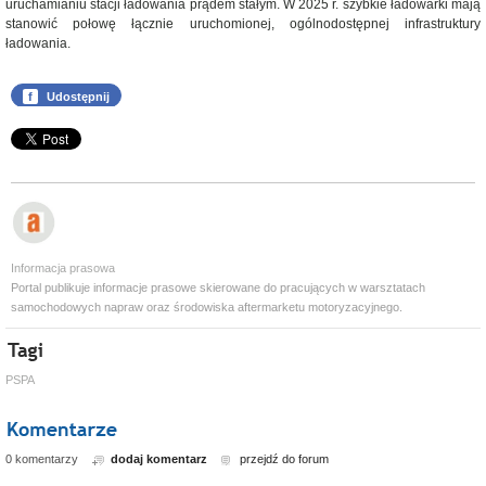
uruchamianiu stacji ładowania prądem stałym. W 2025 r. szybkie ładowarki mają
stanowić połowę łącznie uruchomionej, ogólnodostępnej infrastruktury
ładowania.
f
Udostępnij
Informacja prasowa
Portal publikuje informacje prasowe skierowane do pracujących w warsztatach
samochodowych napraw oraz środowiska aftermarketu motoryzacyjnego.
PSPA
0 komentarzy
dodaj komentarz
przejdź do forum