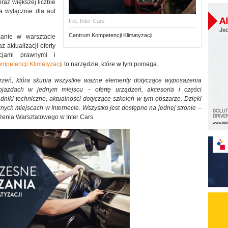
raz większej liczbie
 wyłącznie dla aut
Fot. Inter Cars
Centrum Kompetencji Klimatyzacji
manie w warsztacie
 aktualizacji oferty
cjami prawnymi i
mpetencji Klimatyzacji
to narzędzie, które w tym pomaga.
trzeń, która skupia wszystkie ważne elementy dotyczące wyposażenia
ojazdach w jednym miejscu – ofertę urządzeń, akcesoria i części
adniki techniczne, aktualności dotyczące szkoleń w tym obszarze. Dzięki
żnych miejscach w Internecie. Wszystko jest dostępne na jednej stronie
–
żenia Warsztatowego w Inter Cars.