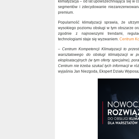
klimatyzacja – od lat upowszechniająca się w co
segmentów i zdecydowanie niezarezerwowana
premium.
Popularność klimatyzacji sprawia, że utrzy
wysokiego poziomu obsługi w tym obszarze oraz
zgodnie z najnowszymi trendami, regula
technologiami staje się wyzwaniem.
Centrum Ko
–
Centrum Kompetencji Klimatyzacji to przes
warsztatowego do obsługi klimatyzacji w p
eksploatacyjnych (w tym oferty specjalne), por
Centrum nie trzeba szukać tych informacji w ró
wyjaśnia Jan Niezgoda, Ekspert Działu Wyposa