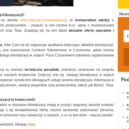
News
i Klimatyzacji?
e na stronie
elink.intercars.eu/klimatyzacja
, to
kompendium wiedzy
o
ch producentów – znaleźć w nim można m.in. opisy z możliwościami
sch oraz Texa. Znajdują się na nim także
aktualne oferty specjalne i
wa
. Inter Cars od lat organizuje spotkania dotyczące układów klimatyzacji.
ą, jest nowoczesne Centrum Szkoleniowe w Czosnowie, gdzie można
obsługi klimatyzacji w autach. Poza Czosnowem szkolenia organizowane
iesz tu również
techniczne poradniki
, instrukcje serwisowe od zespołu
d naszych dostawców. Dotyczą one np. obsługi klimatyzacji w autach
spierać rozwój firm oferujących usługi serwisu klimatyzacji. Informacje w
iadczeniem, wiedzą ekspertów oraz producentów, takich jak Bosch, Texa,
I
s
yzacji to konieczność
liści w obszarze klimatyzacji mogą w prosty i wygodny sposób rozwijać
K
n
ając z tej kompleksowej oferty, można sprawniej wykonywać zlecenia,
 poziomie oraz zawalczyć o nowych, a co za tym idzie – więcej zarobić.
L
o
iedzieć, klikając
tutaj.