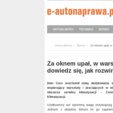
AKTUALNOŚCI
TECHNIKA
BIZNES
strona główna
Biznes
Za oknem upał, w w
Za oknem upał, w warsz
dowiedz się, jak rozwi
Inter Cars uruchomił nowy dedykowany se
wspierający warsztaty i pracujących w 
obszarze serwisu klimatyzacji – Cen
Klimatyzacji.
Użytkownicy aut ogromną wagę przywiązują 
Jednym z układów, którym im go zapewnia