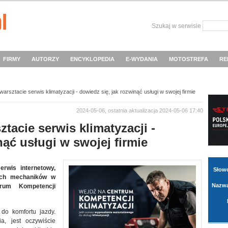
Szukaj w serwisie
FIRMY
AUTORZY
ENCYKLOPEDIA
E-WYDANIA
MOTOSTREFA
RE
arsztacie serwis klimatyzacji - dowiedz się, jak rozwinąć usługi w swojej firmie
2024-05-06, ostatnia aktualizacja 2024-05-06 17:40
tacie serwis klimatyzacji -
nąć usługi w swojej firmie
rwis internetowy,
Słow
nich mechaników w
Nazwa
trum Kompetencji
do komfortu jazdy.
, jest oczywiście