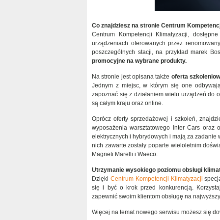
Co znajdziesz na stronie Centrum Kompetencj
Centrum Kompetencji Klimatyzacji, dostępn
urządzeniach oferowanych przez renomowany
poszczególnych stacji, na przykład marek Bo
promocyjne na wybrane produkty.
Na stronie jest opisana także
oferta szkolenio
Jednym z miejsc, w którym się one odbywaj
zapoznać się z działaniem wielu urządzeń do 
są całym kraju oraz online.
Oprócz oferty sprzedażowej i szkoleń, znajdz
wyposażenia warsztatowego Inter Cars oraz o
elektrycznych i hybrydowych i mają za zadanie w
nich zawarte zostały poparte wieloletnim dośw
Magneti Marelli i Waeco.
Utrzymanie wysokiego poziomu obsługi klimat
Dzięki
Centrum Kompetencji Klimatyzacji
specja
się i być o krok przed konkurencją. Korzyst
zapewnić swoim klientom obsługę na najwyższym
Więcej na temat nowego serwisu możesz się dow