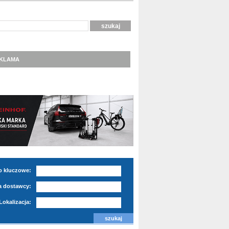
KLAMA
o kluczowe:
 dostawcy:
Lokalizacja: