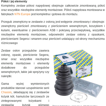
Półoś i jej elementy
Kompletny zestaw półosi napędowej obejmuje całkowicie zmontowaną półoś
oraz wszystkie niezbędne elementy montażowe. Półoś napędowa montowana w
fabrykach
NTN Europe
jest kompletna i gotowa do montażu.
Przegub zewnętrzny w zestawie z osłoną jest wstępnie zmontowany i obejmuje:
zewnętrzny pierścień zmontowany z pierścieniem wewnętrznym, koszykiem i
kulami, ewentualnie z pierścieniem ASB i pokrywą przeciwpyłową, wszystkie
niezbędne elementy montażowe, odpowiedni zestaw osłony z opaskami,
pierścieniami Segera i smarem oraz pierścień ustalający od strony mechanizmu
różnicowego
Zestaw osłon przegubów zawiera
osłonę, opaski, pierścienie Segera,
smar oraz wszystkie niezbędne
elementy montażowe i elementy
dodatkowe do przegubów
wewnętrznych, takie jak sprężyny czy
nakrętki.
Gama wyżej wymienionych
produktów stanowi uzupełnienie serii
Chassis
, składającej się z zestawów
łożysk kół, hamulców tarczowych ze
zintegrowanymi łożyskami i
zestawów łożysk górnego