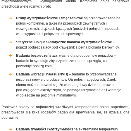
międzynarodowymi i wymaganiami klienta. Kompletna półoś napędowa
przechodzi wiele różnych prób:
Próby wytrzymałościowe i zmęczeniowe
są przeprowadzane na
półosi kompletnej, a także na przegubach zewnętrznych i
wewnętrznych, drążkach łączących (pustych i pełnych), tripodach,
wielowypustach i połączeniach spawanych.
Statyczne lub quasi-statyczne badania wytrzymałościowe
–
pojazd podjeżdżający pod krawężnik z pełną blokadą kierownicy.
Badania bezpieczeństwa
, ważne dla producentów pojazdów –
badanie to symuluje zbyt szybkie zwolnienie sprzęgła, co
powoduje poślizg koła.
Badania wibracji i hałasu (NVH)
– badanie to przeprowadzane
jest przez niewielu producentów OE półosi napędowych. Dzięki
niemu można upewnić się, że wał napędowy działa poprawnie
pod względem akustycznym, co pomaga utrzymać hałas i wibracje
w pojeździe na poziomie minimalnym.
Ponieważ osłony są najbardziej wrażliwymi komponentami półosi napędowej,
przeprowadza się kilka rodzajów badań dla upewnienia się, że działają one
poprawnie:
Badania trwałości i wytrzymałości
na ekstremalne temperatury