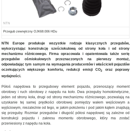
NTN
Przegub zewnętrzny OJK68.006 HDu
NTN Europe produkuje wszystkie rodzaje klasycznych przegubów,
wykorzystując konstrukcję sześciokulową od strony koła i od strony
mechanizmu różnicowego. Firma opracowała i opatentowała także serię
przegubów ośmiokulowych przeznaczonych na pierwszy montaż,
odpowiadając tym samym na wymagania producentów i właścicieli pojazdów
oczekujących większego komfortu, redukcji emisji CO
oraz poprawy
2
wydajności.
Półoś napędowa to przegubowy element pojazdu, przenoszący moment
obrotowy i ruch obrotowy z napędu na koło. Dwa przeguby homokinetyczne,
jeden od strony koła, drugi od strony mechanizmu różnicowego, pozwalają na
uzyskanie tej samej prędkości obrotowej pomiędzy wałem wejściowym a
wyjściowym, niezależnie od tego, w jakim położeniu i pod jakim kątem znajdują
się przeguby. Rozmiar przegubów i długość półosi napędowej są zależne od
konstrukcji pojazdu i zakresu momentu obrotowego, który ma zostać
przeniesiony z napędu na koła.