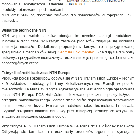
mocowania amortyzatora. Obecnie
produkty oferowane pod markami
NTN oraz SNR są dostępne zarówno dla samochodów europejskich, jak i
azjatyckich.
Wsparcie techniczne NTN
NTN wspiera swoich klientów, oferując im również katalogi produktów i
informacje techniczne. W każdym zestawie produktów znajduje się dokładna
instrukcja montażu. Dodatkowo proponujemy korzystanie z przygotowanej
specjalnie dla mechaników sekcji
Centrum Dokumentacji
. Znajdują się tam opisy
ciekawych przypadków montażowych oraz instrukcje i przestrogi co do montażu
poszczególnych części.
Fabryki i ośrodki badawcze NTN Europe
Produkcja półosi i przegubów odbywa się w NTN Transmission Europe – jednym
z 9 zakładów produkcyjnych firmy zlokalizowanych we Francji, w pobliżu
miejscowości Le Mans. W fabryce wykorzystywana jest technologia opracowana
przez NTN Europe PCS Hub Joint – frezowane połączenie piasty łożyska i
przegubu homokinetycznego. Montaż dzięki ściśle dopasowanym frezowaniom
eliminuje wszelkie luzy, a tym samym redukuje hałas. Technologia ta pozwala
uzyskać pożądany moment obrotowy przy mniejszej średnicy, co wpływa na
znaczne zmniejszenie ciężaru modułu.
Przy fabryce NTN Transmission Europe w Le Mans działa ośrodek badawczy.
Odbywają się tam badania oraz testy produktów zgodne z wymogami