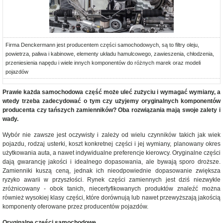
Firma Denckermann jest producentem części samochodowych, są to filtry oleju,
powietrza, paliwa i kabinowe, elementy układu hamulcowego, zawieszenia, chłodzenia,
przeniesienia napędu i wiele innych komponentów do różnych marek oraz modeli
pojazdów
Prawie każda samochodowa część może uleć zużyciu i wymagać wymiany, a
wtedy trzeba zadecydować o tym czy użyjemy oryginalnych komponentów
producenta czy tańszych zamienników? Oba rozwiązania mają swoje zalety i
wady.
Wybór nie zawsze jest oczywisty i zależy od wielu czynników takich jak wiek
pojazdu, rodzaj usterki, koszt konkretnej części i jej wymiany, planowany okres
użytkowania auta, a nawet indywidualne preferencje kierowcy. Oryginalne części
dają gwarancję jakości i idealnego dopasowania, ale bywają sporo droższe.
Zamienniki kuszą ceną, jednak ich nieodpowiednie dopasowanie zwiększa
ryzyko awarii w przyszłości. Rynek części zamiennych jest dziś niezwykle
zróżnicowany - obok tanich, niecertyfikowanych produktów znaleźć można
również wysokiej klasy części, które dorównują lub nawet przewyższają jakością
komponenty oferowane przez producentów pojazdów.
Oryginalne części samochodowe