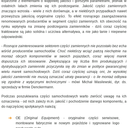
kojarzone z elementami o wątpliwej jakości i gorszymi parametrami, jednak w
ostatnich latach zmienia się ich postrzeganie. Jakość części zamiennych
znacząco wzrosła - wiele z nich dorównuje, a w niektórych przypadkach nawet
przewyższa jakością oryginalne części. To efekt rosnącego zaangażowania
renomowanych producentów w segment części zamiennych. Ich obecność na
rynku wpłynęła na zmianę postrzegania zamienników - dziś coraz częściej
traktowane są jako solidna i uczciwa alternatywa, a nie jako tanie i niepewne
odpowiedniki.
-
Rosnące zainteresowanie sektorem części zamiennych nie pozostało bez echa
wśród producentów samochodów. Choć niektórzy wciąż patrzą niechętnie na
montaż obcych komponentów w swoich pojazdach, coraz więcej marek
dopuszcza ich stosowanie. Zwiększająca się liczba firm produkujących i
dystrybuujących zamienniki przyczyniła się do zmian w polityce gwarancyjnej
wielu marek samochodowych. Dziś coraz częściej uznają oni, że wysokiej
jakości zamienniki nie muszą oznaczać utraty gwarancji - o ile montaż odbywa
się zgodnie z wytycznymi technicznymi
- mówi Michał Wasilewski, dyr. ds.
sprzedaży w firmie Denckermann.
Podczas poszukiwania części samochodowych warto zwrócić uwagę na ich
oznaczenia - od nich zależy m.in. jakość i pochodzenie danego komponentu, a
do najczęściej spotykanych należą:
OE (
Original Equipment
) - oryginalne części serwisowe,
montowane fabrycznie w nowym pojeździe i sygnowane logo