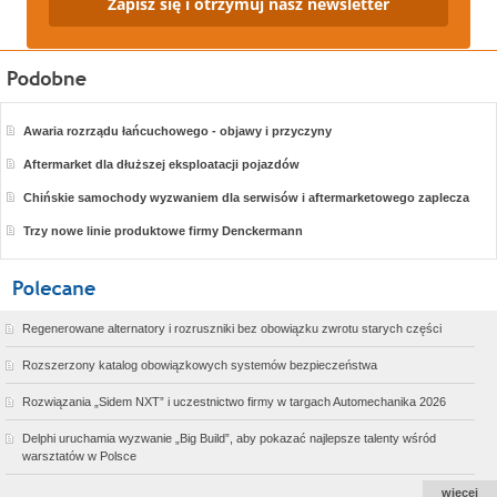
Zapisz się i otrzymuj nasz newsletter
Awaria rozrządu łańcuchowego - objawy i przyczyny
Aftermarket dla dłuższej eksploatacji pojazdów
Chińskie samochody wyzwaniem dla serwisów i aftermarketowego zaplecza
Trzy nowe linie produktowe firmy Denckermann
Regenerowane alternatory i rozruszniki bez obowiązku zwrotu starych części
Rozszerzony katalog obowiązkowych systemów bezpieczeństwa
Rozwiązania „Sidem NXT” i uczestnictwo firmy w targach Automechanika 2026
Delphi uruchamia wyzwanie „Big Build”, aby pokazać najlepsze talenty wśród
warsztatów w Polsce
więcej