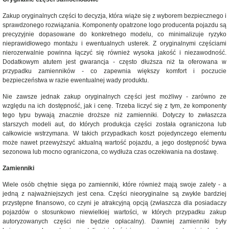
Zakup oryginalnych części to decyzja, która wiąże się z wyborem bezpiecznego i
sprawdzonego rozwiązania. Komponenty opatrzone logo producenta pojazdu są
precyzyjnie dopasowane do konkretnego modelu, co minimalizuje ryzyko
nieprawidłowego montażu i ewentualnych usterek. Z oryginalnymi częściami
nierozerwalnie powinna łączyć się również wysoka jakość i niezawodność.
Dodatkowym atutem jest gwarancja - często dłuższa niż ta oferowana w
przypadku zamienników - co zapewnia większy komfort i poczucie
bezpieczeństwa w razie ewentualnej wady produktu.
Nie zawsze jednak zakup oryginalnych części jest możliwy - zarówno ze
względu na ich dostępność, jak i cenę. Trzeba liczyć się z tym, że komponenty
tego typu bywają znacznie droższe niż zamienniki. Dotyczy to zwłaszcza
starszych modeli aut, do których produkcja części została ograniczona lub
całkowicie wstrzymana. W takich przypadkach koszt pojedynczego elementu
może nawet przewyższyć aktualną wartość pojazdu, a jego dostępność bywa
sezonowa lub mocno ograniczona, co wydłuża czas oczekiwania na dostawę.
Zamienniki
Wiele osób chętnie sięga po zamienniki, które również mają swoje zalety - a
jedną z najważniejszych jest cena. Części nieoryginalne są zwykle bardziej
przystępne finansowo, co czyni je atrakcyjną opcją (zwłaszcza dla posiadaczy
pojazdów o stosunkowo niewielkiej wartości, w których przypadku zakup
autoryzowanych części nie będzie opłacalny). Dawniej zamienniki były