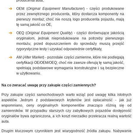
producenta auta,
OEM (
Original Equipment Manufacturer
) - części produkowane
przez zewnętrznego producenta, który dostarcza komponenty na
pierwszy montaż; choć nie noszą logo producenta pojazdu, mają
tę samą jakość co OE,
OEQ (
Original Equipment Quality
) - części dorównujące jakością
oryginałom, jednak nieprodukowane na potrzeby pierwszego
montażu; przed dopuszczeniem do sprzedaży muszą przejść
rygorystyczne testy i uzyskać odpowiednie certyfikaty,
AM (
After Market
) - pozostałe części zamienne, które nie podlegają
certyfikacji OE/OEM/OEQ; choć nie zawsze oferują tę samą jakość,
spełniają podstawowe wymagania konstrukcyjne i są bezpieczne
w użytkowaniu.
Na co zwracać uwagę przy zakupie części zamiennych?
Przy zakupie części samochodowych warto wziąć pod uwagę kilka istotnych
aspektów. Jednym z podstawowych kryteriów jest opłacalność - jak już
wspomniano, ceny oryginalnych komponentów znacząco różnią się od
zamienników. W przypadku starszych czy zabytkowych pojazdów dostępność
oryginałów bywa ograniczona, a ich koszt nierzadko przekracza realną wartość
auta.
Drugim kluczowym czynnikiem jest wiarygodność źródła zakupu. Nabywanie