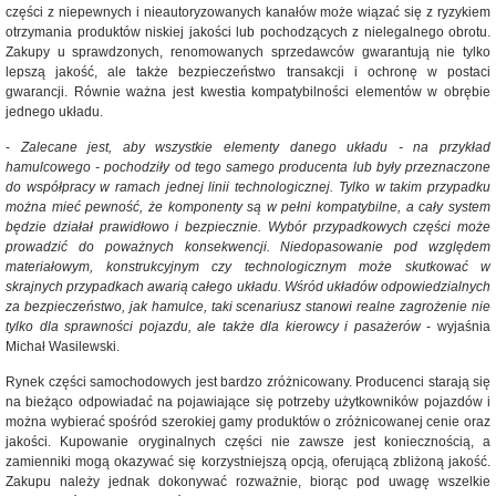
części z niepewnych i nieautoryzowanych kanałów może wiązać się z ryzykiem
otrzymania produktów niskiej jakości lub pochodzących z nielegalnego obrotu.
Zakupy u sprawdzonych, renomowanych sprzedawców gwarantują nie tylko
lepszą jakość, ale także bezpieczeństwo transakcji i ochronę w postaci
gwarancji. Równie ważna jest kwestia kompatybilności elementów w obrębie
jednego układu.
-
Zalecane jest, aby wszystkie elementy danego układu - na przykład
hamulcowego - pochodziły od tego samego producenta lub były przeznaczone
do współpracy w ramach jednej linii technologicznej. Tylko w takim przypadku
można mieć pewność, że komponenty są w pełni kompatybilne, a cały system
będzie działał prawidłowo i bezpiecznie. Wybór przypadkowych części może
prowadzić do poważnych konsekwencji. Niedopasowanie pod względem
materiałowym, konstrukcyjnym czy technologicznym może skutkować w
skrajnych przypadkach awarią całego układu. Wśród układów odpowiedzialnych
za bezpieczeństwo, jak hamulce, taki scenariusz stanowi realne zagrożenie nie
tylko dla sprawności pojazdu, ale także dla kierowcy i pasażerów
- wyjaśnia
Michał Wasilewski.
Rynek części samochodowych jest bardzo zróżnicowany. Producenci starają się
na bieżąco odpowiadać na pojawiające się potrzeby użytkowników pojazdów i
można wybierać spośród szerokiej gamy produktów o zróżnicowanej cenie oraz
jakości. Kupowanie oryginalnych części nie zawsze jest koniecznością, a
zamienniki mogą okazywać się korzystniejszą opcją, oferującą zbliżoną jakość.
Zakupu należy jednak dokonywać rozważnie, biorąc pod uwagę wszelkie