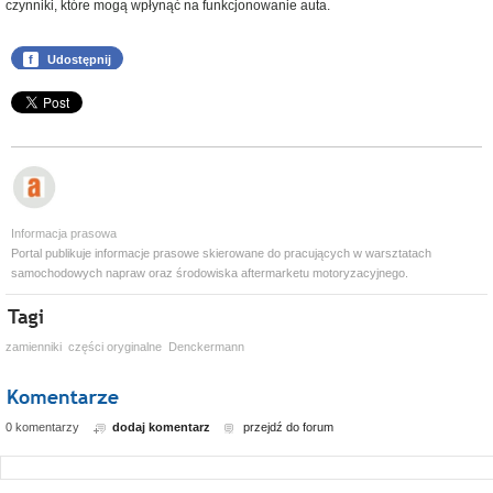
czynniki, które mogą wpłynąć na funkcjonowanie auta.
f
Udostępnij
Informacja prasowa
Portal publikuje informacje prasowe skierowane do pracujących w warsztatach
samochodowych napraw oraz środowiska aftermarketu motoryzacyjnego.
zamienniki
części oryginalne
Denckermann
0 komentarzy
dodaj komentarz
przejdź do forum