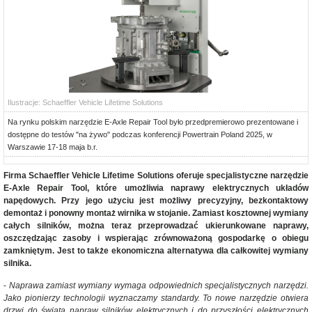
Ilustracje: Schaeffler Vehicle Lifetime Solutions
Na rynku polskim narzędzie E-Axle Repair Tool było przedpremierowo prezentowane i
dostępne do testów "na żywo" podczas konferencji Powertrain Poland 2025, w
Warszawie 17-18 maja b.r.
Firma Schaeffler Vehicle Lifetime Solutions oferuje specjalistyczne narzędzie
E-Axle Repair Tool, które umożliwia naprawy elektrycznych układów
napędowych. Przy jego użyciu jest możliwy precyzyjny, bezkontaktowy
demontaż i ponowny montaż wirnika w stojanie. Zamiast kosztownej wymiany
całych silników, można teraz przeprowadzać ukierunkowane naprawy,
oszczędzając zasoby i wspierając zrównoważoną gospodarkę o obiegu
zamkniętym. Jest to także ekonomiczna alternatywa dla całkowitej wymiany
silnika.
-
Naprawa zamiast wymiany wymaga odpowiednich specjalistycznych narzędzi.
Jako pionierzy technologii wyznaczamy standardy. To nowe narzędzie otwiera
drzwi do świata napraw silników elektrycznych i do przyszłości elektrycznych