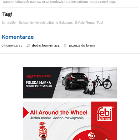
samochodowych napraw oraz środowiska aftermarketu motoryzacyjnego.
Schaeffler
Schaeffler Vehicle Lifetime Solutions
E-Axle Repair Tool
0 komentarzy
dodaj komentarz
przejdź do forum