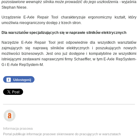
pozostawione wewnątrz silnika może prowadzić do jego uszkodzeni
a - wyjaśnia
Stephan Niese.
Urządzenie E-Axle Repair Tool charakteryzuje ergonomiczny kształt, który
umożliwia nieograniczony dostęp z trzech stron.
Dla warsztatów specjalizujących się w naprawie silników elektrycznych
Narzędzie E-Axle Repair Tool jest odpowiednie dla wszystkich warsztatów
zajmujących się naprawą silników elektrycznych i poszukujących nowych
możliwości biznesowych. Jest ono już dostępne i kompatybilne ze wszystkimi
istniejącymi zestawami naprawczymi firmy Schaeffler, w tym E-Axle RepSystem-
G i E-Axle RepSystem-M.
f
Udostępnij
Informacja prasowa
Portal publikuje informacje prasowe skierowane do pracujących w warsztatach