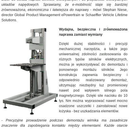
układów napędowych. Sprawiamy, że e-mobilność staje się bardziej
zrównoważona, ekonomiczna i łatwiejsza do napraw
y - mówi Stephan Niese,
director Global Product Management ePowertrain w Schaeffler Vehicle Lifetime
Solutions.
Wydajna, bezpieczna i zrównoważona
naprawa zamiast wymiany
Dzięki dużej stabilności i precyzji
mechanicznej narzędzia, a także jego
uniwersalnej zdolności zastosowania do
różnych typów silników elektrycznych,
można je wykorzystywać do demontażu i
ponownego montażu silników. Jego
konstrukcja zapewnia bezpieczny i
odpowiednio realizowany demontaż,
utrzymując niezbędny luz promieniowy
nawet pod wpływem silnego pola
magnetycznego. Dzięki sile nacisku do 10
tys. Nm można wyprasować nawet mocno
osadzone uszczelki i zainstalować nowe
łożyska - bez uszkadzania elementów.
-
Precyzyjne prowadzenie podczas demontażu wirnika ma zasadnicze
znaczenie dla zapobiegania kontaktu między elementami. Każde otarcie