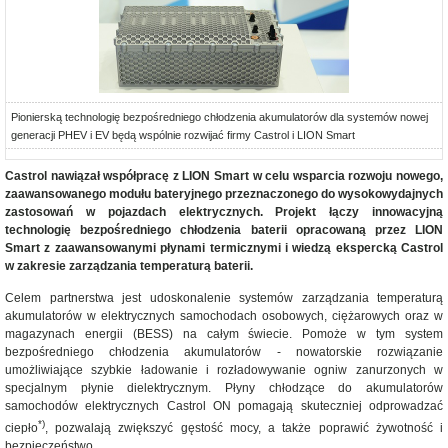
Pionierską technologię bezpośredniego chłodzenia akumulatorów dla systemów nowej
generacji PHEV i EV będą wspólnie rozwijać firmy Castrol i LION Smart
Castrol nawiązał współpracę z LION Smart w celu wsparcia rozwoju nowego,
zaawansowanego modułu bateryjnego przeznaczonego do wysokowydajnych
zastosowań w pojazdach elektrycznych. Projekt łączy innowacyjną
technologię bezpośredniego chłodzenia baterii opracowaną przez LION
Smart z zaawansowanymi płynami termicznymi i wiedzą ekspercką Castrol
w zakresie zarządzania temperaturą baterii.
Celem partnerstwa jest udoskonalenie systemów zarządzania temperaturą
akumulatorów w elektrycznych samochodach osobowych, ciężarowych oraz w
magazynach energii (BESS) na całym świecie. Pomoże w tym system
bezpośredniego chłodzenia akumulatorów - nowatorskie rozwiązanie
umożliwiające szybkie ładowanie i rozładowywanie ogniw zanurzonych w
specjalnym płynie dielektrycznym. Płyny chłodzące do akumulatorów
samochodów elektrycznych Castrol ON pomagają skuteczniej odprowadzać
*)
ciepło
, pozwalają zwiększyć gęstość mocy, a także poprawić żywotność i
bezpieczeństwo.