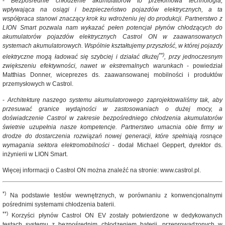
-
Bezpośrednie chłodzenie akumulatorów to przełomowa technologia,
wpływająca na osiągi i bezpieczeństwo pojazdów elektrycznych, a ta
współpraca stanowi znaczący krok ku wdrożeniu jej do produkcji. Partnerstwo z
LION Smart pozwala nam wykazać pełen potencjał płynów chłodzących do
akumulatorów pojazdów elektrycznych Castrol ON w zaawansowanych
systemach akumulatorowych. Wspólnie kształtujemy przyszłość, w której pojazdy
**)
elektryczne mogą ładować się szybciej i działać dłużej
, przy jednoczesnym
zwiększeniu efektywności, nawet w ekstremalnych warunkach
- powiedział
Matthias Donner, wiceprezes ds. zaawansowanej mobilności i produktów
przemysłowych w Castrol.
-
Architekturę naszego systemu akumulatorowego zaprojektowaliśmy tak, aby
przesuwać granice wydajności w zastosowaniach o dużej mocy, a
doświadczenie Castrol w zakresie bezpośredniego chłodzenia akumulatorów
świetnie uzupełnia nasze kompetencje. Partnerstwo umacnia obie firmy w
drodze do dostarczenia rozwiązań nowej generacji, które spełniają rosnące
wymagania sektora elektromobilności
- dodał Michael Geppert, dyrektor ds.
inżynierii w LION Smart.
Więcej informacji o Castrol ON można znaleźć na stronie: www.castrol.pl.
*)
Na podstawie testów wewnętrznych, w porównaniu z konwencjonalnymi
pośrednimi systemami chłodzenia baterii.
**)
Korzyści płynów Castrol ON EV zostały potwierdzone w dedykowanych
testach systemu z bezpośrednim chłodzeniem baterii, przeprowadzonych w