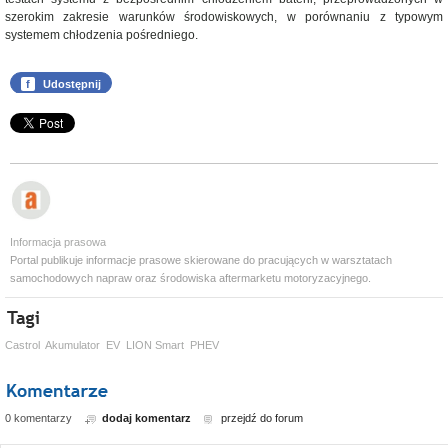
szerokim zakresie warunków środowiskowych, w porównaniu z typowym
systemem chłodzenia pośredniego.
f
Udostępnij
Informacja prasowa
Portal publikuje informacje prasowe skierowane do pracujących w warsztatach
samochodowych napraw oraz środowiska aftermarketu motoryzacyjnego.
Castrol
Akumulator
EV
LION Smart
PHEV
0 komentarzy
dodaj komentarz
przejdź do forum