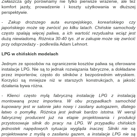
Zwłaszcza gdy porównamy nie tylko pierwsze wrażenie, ale też
komfort jazdy, prowadzenie i koszty użytkowania w dłuższej
perspektywie.
-
Zakup droższego auta europejskiego, koreańskiego czy
japońskiego może się zwrócić po kilku latach. Chińskie samochody
często spalają więcej paliwa, a ich wartość rezydualna wciąż jest
dużą niewiadomą. Różnica 30-40 tys. zł w zakupie może się zwrócić
przy odsprzedaży
- podkreśla Adam Lehnort.
LPG w chińskich modelach
Jednym ze sposobów na ograniczenie kosztów paliwa są oferowane
instalacje LPG. Nie są to jednak rozwiązania fabryczne, a dokładane
przez importerów, często do silników z bezpośrednim wtryskiem.
Korzyści są mniejsze niż w starszych konstrukcjach, a jakość
działania bywa różna.
-
Klienci często mylą fabryczną instalację LPG z instalacją
montowaną przez importera. W obu przypadkach samochód
kupowany jest w salonie jako nowy i zasilany autogazem, dlatego
łatwo o pomyłkę. Różnica jest jednak bardzo istotna. W wersji
fabrycznej producent już na etapie projektowania i produkcji
przystosowuje silnik do pracy na LPG. W przypadku chińskich
jednostek napędowych sytuacja wygląda inaczej. Silniki nie są
projektowane z myślą o zasilaniu gazem, a instalacje LPG nie są