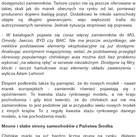
dostępności zamienników. Tańsze części nie są jeszcze oferowane w
takiej skali jak do marek obecnych na rynku od lat, ponieważ
producenci dopiero badają popyt. Dodatkowo te młode samochody
objęte są długimi gwarancjami, więc większość trafia do
autoryzowanych serwisów. Jednak sytuacja stopniowo się poprawia.
-
W katalogach pojawia się coraz więcej zamienników do MG,
Omody, Jaecoo, BYD czy BAIC. Nie ma jeszcze wszystkiego, ale
niektóre podstawowe elementy eksploatacyjne są już dostępne.
Analizując asortyment magazynowy, widać, że podstawowy przegląd
okresowy popularnego chińskiego auta można dziś bez problemu
wykonać „na własną rękę” w serwisie niezależnym. Dostępne są filtry,
klocki i tarcze hamulcowe oraz elementy układu zawieszenia
-
wylicza Adam Lehnort.
Ekspert podkreśla także by pamiętać, że do nowych modeli - nawet
marek europejskich - zamienniki również pojawiają się z
opóźnieniem. To kwestia stażu rynkowego modelu, a nie kraju
pochodzenia i gdy ktoś twierdzi, że do chińskich aut nie ma
zamienników, to jest podobnie jak w przypadku wielu nowych modeli
z innych krajów. To z reguły kwestia stażu rynkowego danego
modelu, a nie pochodzenia marki.
Mocne i słabe strony samochodów z Państwa Środka
Chińskie marki są już bardzo liczną grupą na rynku, dlatego