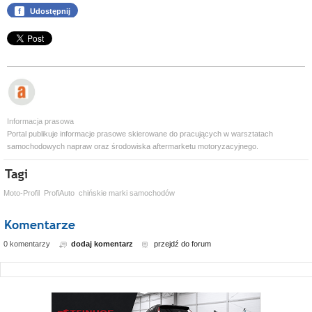
f
Udostępnij
Informacja prasowa
Portal publikuje informacje prasowe skierowane do pracujących w warsztatach
samochodowych napraw oraz środowiska aftermarketu motoryzacyjnego.
Moto-Profil
ProfiAuto
chińskie marki samochodów
0 komentarzy
dodaj komentarz
przejdź do forum