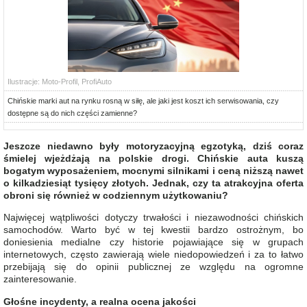
Ilustracje: Moto-Profil, ProfiAuto
Chińskie marki aut na rynku rosną w siłę, ale jaki jest koszt ich serwisowania, czy
dostępne są do nich części zamienne?
Jeszcze niedawno były motoryzacyjną egzotyką, dziś coraz
śmielej wjeżdżają na polskie drogi. Chińskie auta kuszą
bogatym wyposażeniem, mocnymi silnikami i ceną niższą nawet
o kilkadziesiąt tysięcy złotych. Jednak, czy ta atrakcyjna oferta
obroni się również w codziennym użytkowaniu?
Najwięcej wątpliwości dotyczy trwałości i niezawodności chińskich
samochodów. Warto być w tej kwestii bardzo ostrożnym, bo
doniesienia medialne czy historie pojawiające się w grupach
internetowych, często zawierają wiele niedopowiedzeń i za to łatwo
przebijają się do opinii publicznej ze względu na ogromne
zainteresowanie.
Głośne incydenty, a realna ocena jakości