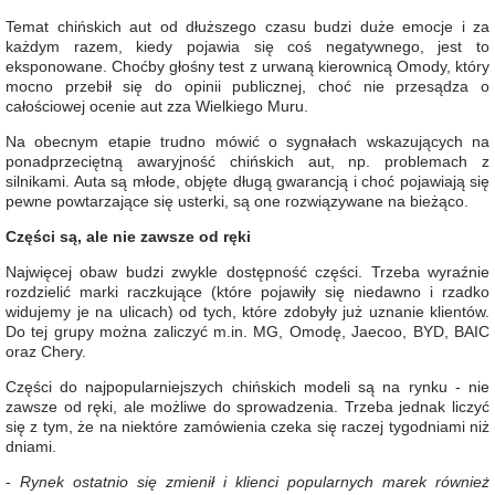
Temat chińskich aut od dłuższego czasu budzi duże emocje i za
każdym razem, kiedy pojawia się coś negatywnego, jest to
eksponowane. Choćby głośny test z urwaną kierownicą Omody, który
mocno przebił się do opinii publicznej, choć nie przesądza o
całościowej ocenie aut zza Wielkiego Muru.
Na obecnym etapie trudno mówić o sygnałach wskazujących na
ponadprzeciętną awaryjność chińskich aut, np. problemach z
silnikami. Auta są młode, objęte długą gwarancją i choć pojawiają się
pewne powtarzające się usterki, są one rozwiązywane na bieżąco.
Części są, ale nie zawsze od ręki
Najwięcej obaw budzi zwykle dostępność części. Trzeba wyraźnie
rozdzielić marki raczkujące (które pojawiły się niedawno i rzadko
widujemy je na ulicach) od tych, które zdobyły już uznanie klientów.
Do tej grupy można zaliczyć m.in. MG, Omodę, Jaecoo, BYD, BAIC
oraz Chery.
Części do najpopularniejszych chińskich modeli są na rynku - nie
zawsze od ręki, ale możliwe do sprowadzenia. Trzeba jednak liczyć
się z tym, że na niektóre zamówienia czeka się raczej tygodniami niż
dniami.
-
Rynek ostatnio się zmienił i klienci popularnych marek również