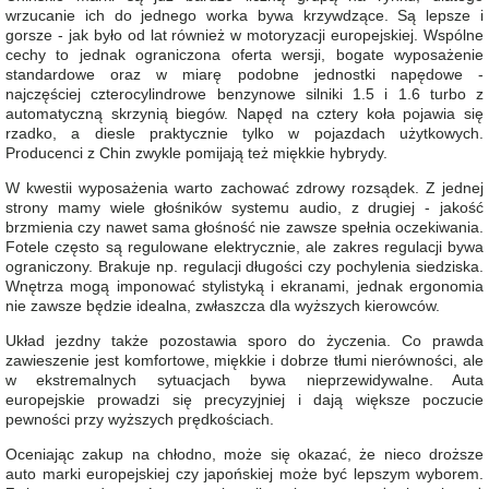
wrzucanie ich do jednego worka bywa krzywdzące. Są lepsze i
gorsze - jak było od lat również w motoryzacji europejskiej. Wspólne
cechy to jednak ograniczona oferta wersji, bogate wyposażenie
standardowe oraz w miarę podobne jednostki napędowe -
najczęściej czterocylindrowe benzynowe silniki 1.5 i 1.6 turbo z
automatyczną skrzynią biegów. Napęd na cztery koła pojawia się
rzadko, a diesle praktycznie tylko w pojazdach użytkowych.
Producenci z Chin zwykle pomijają też miękkie hybrydy.
W kwestii wyposażenia warto zachować zdrowy rozsądek. Z jednej
strony mamy wiele głośników systemu audio, z drugiej - jakość
brzmienia czy nawet sama głośność nie zawsze spełnia oczekiwania.
Fotele często są regulowane elektrycznie, ale zakres regulacji bywa
ograniczony. Brakuje np. regulacji długości czy pochylenia siedziska.
Wnętrza mogą imponować stylistyką i ekranami, jednak ergonomia
nie zawsze będzie idealna, zwłaszcza dla wyższych kierowców.
Układ jezdny także pozostawia sporo do życzenia. Co prawda
zawieszenie jest komfortowe, miękkie i dobrze tłumi nierówności, ale
w ekstremalnych sytuacjach bywa nieprzewidywalne. Auta
europejskie prowadzi się precyzyjniej i dają większe poczucie
pewności przy wyższych prędkościach.
Oceniając zakup na chłodno, może się okazać, że nieco droższe
auto marki europejskiej czy japońskiej może być lepszym wyborem.