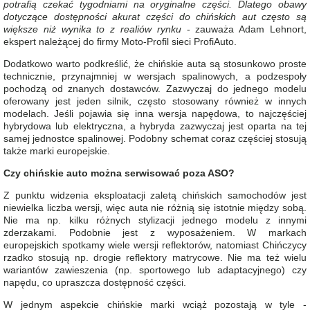
potrafią czekać tygodniami na oryginalne części. Dlatego obawy
dotyczące dostępności akurat części do chińskich aut często są
większe niż wynika to z realiów rynku
- zauważa Adam Lehnort,
ekspert należącej do firmy Moto-Profil sieci ProfiAuto.
Dodatkowo warto podkreślić, że chińskie auta są stosunkowo proste
technicznie, przynajmniej w wersjach spalinowych, a podzespoły
pochodzą od znanych dostawców. Zazwyczaj do jednego modelu
oferowany jest jeden silnik, często stosowany również w innych
modelach. Jeśli pojawia się inna wersja napędowa, to najczęściej
hybrydowa lub elektryczna, a hybryda zazwyczaj jest oparta na tej
samej jednostce spalinowej. Podobny schemat coraz częściej stosują
także marki europejskie.
Czy chińskie auto można serwisować poza ASO?
Z punktu widzenia eksploatacji zaletą chińskich samochodów jest
niewielka liczba wersji, więc auta nie różnią się istotnie między sobą.
Nie ma np. kilku różnych stylizacji jednego modelu z innymi
zderzakami. Podobnie jest z wyposażeniem. W markach
europejskich spotkamy wiele wersji reflektorów, natomiast Chińczycy
rzadko stosują np. drogie reflektory matrycowe. Nie ma też wielu
wariantów zawieszenia (np. sportowego lub adaptacyjnego) czy
napędu, co upraszcza dostępność części.
W jednym aspekcie chińskie marki wciąż pozostają w tyle -