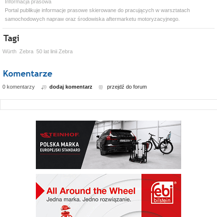
Informacja prasowa
Portal publikuje informacje prasowe skierowane do pracujących w warsztatach
samochodowych napraw oraz środowiska aftermarketu motoryzacyjnego.
Würth
Zebra
50 lat linii Zebra
0 komentarzy
dodaj komentarz
przejdź do forum