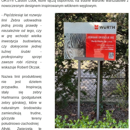
ORSY® Carbon Look, które łączą odporność na trudne warunki warsztatowe z
nowoczesnym designem inspirowanym włóknem węglowym.
-
Pięćdziesiąt lat rozwoju
linii Zebra udowadnia
jedną prostą prawdę -
niezależnie od tego, czy
w grę wchodzi wielka
inwestycja budowlana,
czy dokręcenie jednej
luźnej śrubki -
profesjonalny sprzęt
zawsze robi różnicę
-
wskazuje Robert Olczak.
Nazwa linii produktowej
nie jest dziełem
przypadku. Inspiracją
stały się zebry
Hartmanna (podgatunek
zebry górskiej), które w
naturalnym środowisku
zamieszkują trudne,
górzyste tereny
południowo-zachodniej
Afryki. Zwierzęta te