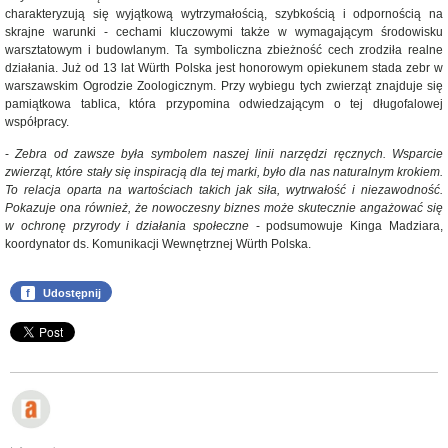
charakteryzują się wyjątkową wytrzymałością, szybkością i odpornością na
skrajne warunki - cechami kluczowymi także w wymagającym środowisku
warsztatowym i budowlanym. Ta symboliczna zbieżność cech zrodziła realne
działania. Już od 13 lat Würth Polska jest honorowym opiekunem stada zebr w
warszawskim Ogrodzie Zoologicznym. Przy wybiegu tych zwierząt znajduje się
pamiątkowa tablica, która przypomina odwiedzającym o tej długofalowej
współpracy.
-
Zebra od zawsze była symbolem naszej linii narzędzi ręcznych. Wsparcie
zwierząt, które stały się inspiracją dla tej marki, było dla nas naturalnym krokiem.
To relacja oparta na wartościach takich jak siła, wytrwałość i niezawodność.
Pokazuje ona również, że nowoczesny biznes może skutecznie angażować się
w ochronę przyrody i działania społeczne
- podsumowuje Kinga Madziara,
koordynator ds. Komunikacji Wewnętrznej Würth Polska.
f
Udostępnij