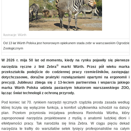
Ilustracje: Würth
Od 13 lat Würth Polska jest honorowym opiekunem stada zebr w warszawskim Ogrodzie
Zoologicznym
W 2026 r. mija 50 lat od momentu, kiedy na rynku pojawiły się pierwsze
®
narzędzia ręczne z linii Zebra
marki Würth. Przez pół wieku marka
przekształciła podejście do codziennej pracy rzemieślników, zastępując
dotychczasowe, doraźne praktyki rozwiązaniami opartymi na ergonomii i
precyzji. Jubileusz zbiega się z 13-leciem partnerstwa i wsparcia jakiego
marka Würth Polska udziela pasiastym lokatorom warszawskiego ZOO,
łącząc świat technologii z ochroną przyrody.
Pod koniec lat 70. rynkiem narzędzi ręcznych rządziła prosta zasada według
której liczyła się wyłącznie funkcja, a komfort użytkownika schodził na dalszy
plan. Przełom przyniosła inicjatywa profesora Reinholda Würtha, który
zaproponował narzędzia projektowane z myślą o anatomii ludzkiej dłoni i
efektywności pracy. Tak narodziła się linia Zebra. W ciągu pięciu dekad
narzędzia te trafiły do warsztatów setek tysięcy profesjonalistów na całym