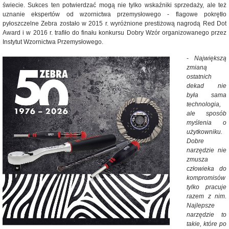
świecie. Sukces ten potwierdzać mogą nie tylko wskaźniki sprzedaży, ale też
uznanie ekspertów od wzornictwa przemysłowego - flagowe pokrętło
pyłoszczelne Zebra zostało w 2015 r. wyróżnione prestiżową nagrodą Red Dot
Award i w 2016 r. trafiło do finału konkursu Dobry Wzór organizowanego przez
Instytut Wzornictwa Przemysłowego.
-
Największą
zmianą
ostatnich
dekad nie
była sama
technologia,
ale sposób
myślenia o
użytkowniku.
Dobre
narzędzie nie
zmusza
człowieka do
kompromisów
tylko pracuje
razem z nim.
Najlepsze
narzędzie to
takie, które po