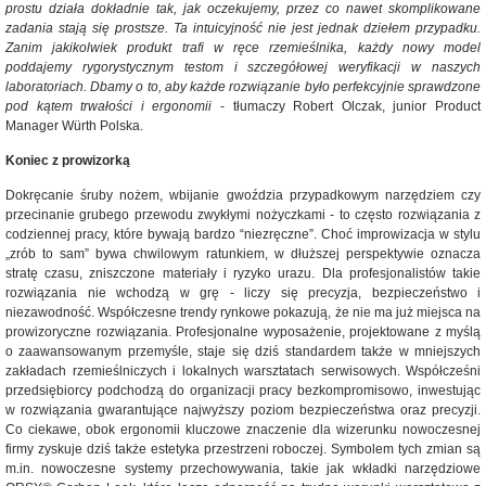
prostu działa dokładnie tak, jak oczekujemy, przez co nawet skomplikowane
zadania stają się prostsze. Ta intuicyjność nie jest jednak dziełem przypadku.
Zanim jakikolwiek produkt trafi w ręce rzemieślnika, każdy nowy model
poddajemy rygorystycznym testom i szczegółowej weryfikacji w naszych
laboratoriach. Dbamy o to, aby każde rozwiązanie było perfekcyjnie sprawdzone
pod kątem trwałości i ergonomii
- tłumaczy Robert Olczak, junior Product
Manager Würth Polska.
Koniec z prowizorką
Dokręcanie śruby nożem, wbijanie gwoździa przypadkowym narzędziem czy
przecinanie grubego przewodu zwykłymi nożyczkami - to często rozwiązania z
codziennej pracy, które bywają bardzo “niezręczne”. Choć improwizacja w stylu
„zrób to sam” bywa chwilowym ratunkiem, w dłuższej perspektywie oznacza
stratę czasu, zniszczone materiały i ryzyko urazu. Dla profesjonalistów takie
rozwiązania nie wchodzą w grę - liczy się precyzja, bezpieczeństwo i
niezawodność. Współczesne trendy rynkowe pokazują, że nie ma już miejsca na
prowizoryczne rozwiązania. Profesjonalne wyposażenie, projektowane z myślą
o zaawansowanym przemyśle, staje się dziś standardem także w mniejszych
zakładach rzemieślniczych i lokalnych warsztatach serwisowych. Współcześni
przedsiębiorcy podchodzą do organizacji pracy bezkompromisowo, inwestując
w rozwiązania gwarantujące najwyższy poziom bezpieczeństwa oraz precyzji.
Co ciekawe, obok ergonomii kluczowe znaczenie dla wizerunku nowoczesnej
firmy zyskuje dziś także estetyka przestrzeni roboczej. Symbolem tych zmian są
m.in. nowoczesne systemy przechowywania, takie jak wkładki narzędziowe