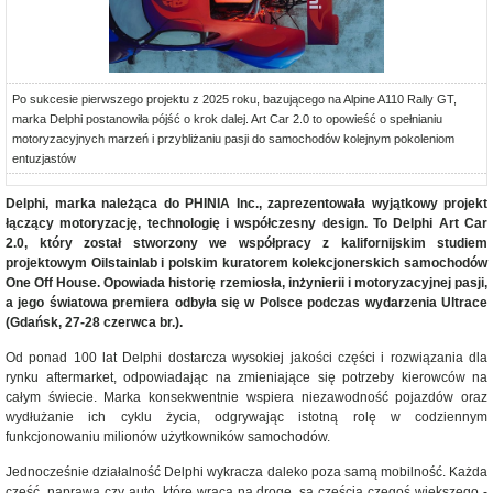
Po sukcesie pierwszego projektu z 2025 roku, bazującego na Alpine A110 Rally GT,
marka Delphi postanowiła pójść o krok dalej. Art Car 2.0 to opowieść o spełnianiu
motoryzacyjnych marzeń i przybliżaniu pasji do samochodów kolejnym pokoleniom
entuzjastów
Delphi, marka należąca do PHINIA Inc., zaprezentowała wyjątkowy projekt
łączący motoryzację, technologię i współczesny design. To Delphi Art Car
2.0, który został stworzony we współpracy z kalifornijskim studiem
projektowym Oilstainlab i polskim kuratorem kolekcjonerskich samochodów
One Off House. Opowiada historię rzemiosła, inżynierii i motoryzacyjnej pasji,
a jego światowa premiera odbyła się w Polsce podczas wydarzenia Ultrace
(Gdańsk, 27-28 czerwca br.).
Od ponad 100 lat Delphi dostarcza wysokiej jakości części i rozwiązania dla
rynku aftermarket, odpowiadając na zmieniające się potrzeby kierowców na
całym świecie. Marka konsekwentnie wspiera niezawodność pojazdów oraz
wydłużanie ich cyklu życia, odgrywając istotną rolę w codziennym
funkcjonowaniu milionów użytkowników samochodów.
Jednocześnie działalność Delphi wykracza daleko poza samą mobilność. Każda
część, naprawa czy auto, które wraca na drogę, są częścią czegoś większego -