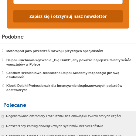
Zapisz się i otrzymuj nasz newsletter
Motorsport jako przestrzeń rozwoju przyszłych specjalistów
Delphi uruchamia wyzwanie „Big Build”, aby pokazać najlepsze talenty wśród
warsztatów w Polsce
Centrum szkoleniowo-techniczne Delphi Academy rozpoczęło już swą
działalność
Klocki Delphi Professional+ dla intensywnie eksploatowanych pojazdów
dostawczych
Regenerowane alternatory i rozruszniki bez obowiązku zwrotu starych części
Rozszerzony katalog obowiązkowych systemów bezpieczeństwa
Rozwiązania „Sidem NXT” i uczestnictwo firmy w targach Automechanika 2026