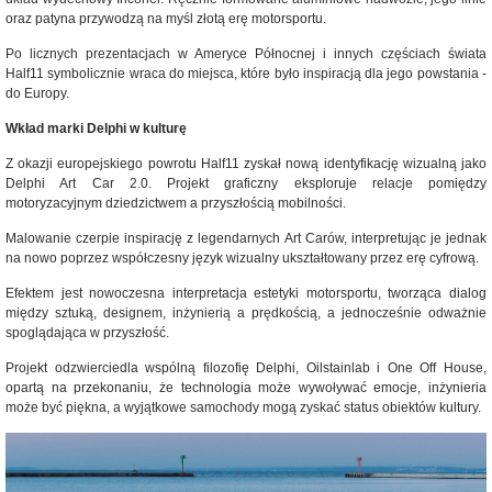
oraz patyna przywodzą na myśl złotą erę motorsportu.
Po licznych prezentacjach w Ameryce Północnej i innych częściach świata
Half11 symbolicznie wraca do miejsca, które było inspiracją dla jego powstania -
do Europy.
Wkład marki Delphi w kulturę
Z okazji europejskiego powrotu Half11 zyskał nową identyfikację wizualną jako
Delphi Art Car 2.0. Projekt graficzny eksploruje relacje pomiędzy
motoryzacyjnym dziedzictwem a przyszłością mobilności.
Malowanie czerpie inspirację z legendarnych Art Carów, interpretując je jednak
na nowo poprzez współczesny język wizualny ukształtowany przez erę cyfrową.
Efektem jest nowoczesna interpretacja estetyki motorsportu, tworząca dialog
między sztuką, designem, inżynierią a prędkością, a jednocześnie odważnie
spoglądająca w przyszłość.
Projekt odzwierciedla wspólną filozofię Delphi, Oilstainlab i One Off House,
opartą na przekonaniu, że technologia może wywoływać emocje, inżynieria
może być piękna, a wyjątkowe samochody mogą zyskać status obiektów kultury.