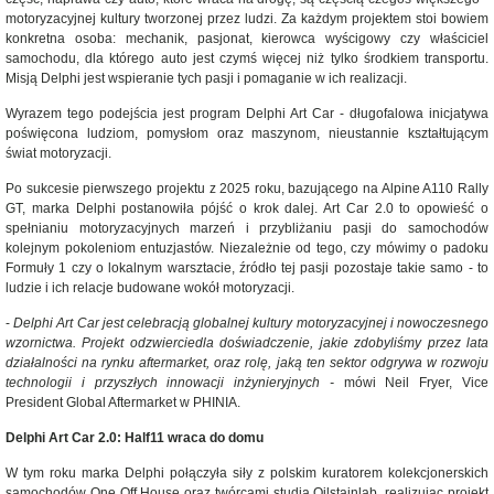
motoryzacyjnej kultury tworzonej przez ludzi. Za każdym projektem stoi bowiem
konkretna osoba: mechanik, pasjonat, kierowca wyścigowy czy właściciel
samochodu, dla którego auto jest czymś więcej niż tylko środkiem transportu.
Misją Delphi jest wspieranie tych pasji i pomaganie w ich realizacji.
Wyrazem tego podejścia jest program Delphi Art Car - długofalowa inicjatywa
poświęcona ludziom, pomysłom oraz maszynom, nieustannie kształtującym
świat motoryzacji.
Po sukcesie pierwszego projektu z 2025 roku, bazującego na Alpine A110 Rally
GT, marka Delphi postanowiła pójść o krok dalej. Art Car 2.0 to opowieść o
spełnianiu motoryzacyjnych marzeń i przybliżaniu pasji do samochodów
kolejnym pokoleniom entuzjastów. Niezależnie od tego, czy mówimy o padoku
Formuły 1 czy o lokalnym warsztacie, źródło tej pasji pozostaje takie samo - to
ludzie i ich relacje budowane wokół motoryzacji.
-
Delphi Art Car jest celebracją globalnej kultury motoryzacyjnej i nowoczesnego
wzornictwa. Projekt odzwierciedla doświadczenie, jakie zdobyliśmy przez lata
działalności na rynku aftermarket, oraz rolę, jaką ten sektor odgrywa w rozwoju
technologii i przyszłych innowacji inżynieryjnych -
mówi
Neil Fryer, Vice
President Global Aftermarket w PHINIA.
Delphi Art Car 2.0: Half11 wraca do domu
W tym roku marka Delphi połączyła siły z polskim kuratorem kolekcjonerskich
samochodów One Off House oraz twórcami studia Oilstainlab, realizując projekt