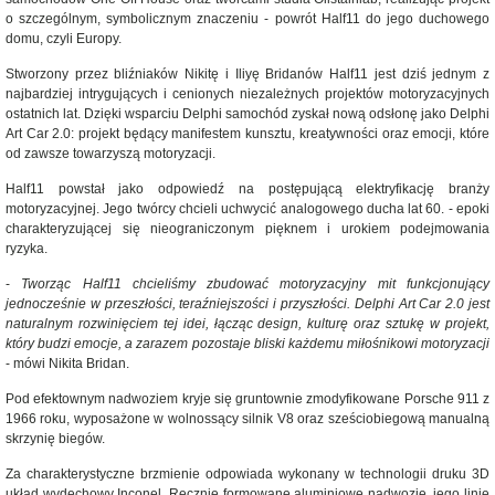
o szczególnym, symbolicznym znaczeniu - powrót Half11 do jego duchowego
domu, czyli Europy.
Stworzony przez bliźniaków Nikitę i Iliyę Bridanów Half11 jest dziś jednym z
najbardziej intrygujących i cenionych niezależnych projektów motoryzacyjnych
ostatnich lat. Dzięki wsparciu Delphi samochód zyskał nową odsłonę jako Delphi
Art Car 2.0: projekt będący manifestem kunsztu, kreatywności oraz emocji, które
od zawsze towarzyszą motoryzacji.
Half11 powstał jako odpowiedź na postępującą elektryfikację branży
motoryzacyjnej. Jego twórcy chcieli uchwycić analogowego ducha lat 60. - epoki
charakteryzującej się nieograniczonym pięknem i urokiem podejmowania
ryzyka.
-
Tworząc Half11 chcieliśmy zbudować motoryzacyjny mit funkcjonujący
jednocześnie w przeszłości, teraźniejszości i przyszłości. Delphi Art Car 2.0 jest
naturalnym rozwinięciem tej idei, łącząc design, kulturę oraz sztukę w projekt,
który budzi emocje, a zarazem pozostaje bliski każdemu miłośnikowi motoryzacji
- mówi Nikita Bridan.
Pod efektownym nadwoziem kryje się gruntownie zmodyfikowane Porsche 911 z
1966 roku, wyposażone w wolnossący silnik V8 oraz sześciobiegową manualną
skrzynię biegów.
Za charakterystyczne brzmienie odpowiada wykonany w technologii druku 3D
układ wydechowy Inconel. Ręcznie formowane aluminiowe nadwozie, jego linie