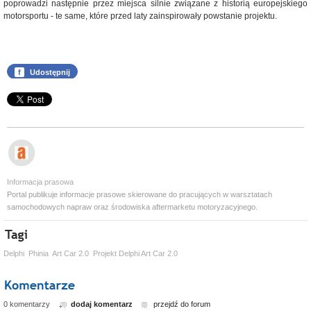
poprowadzi następnie przez miejsca silnie związane z historią europejskiego
motorsportu - te same, które przed laty zainspirowały powstanie projektu.
f
Udostępnij
Informacja prasowa
Portal publikuje informacje prasowe skierowane do pracujących w warsztatach
samochodowych napraw oraz środowiska aftermarketu motoryzacyjnego.
Delphi
Phinia
Art Car 2.0
Projekt Delphi Art Car 2.0
0 komentarzy
dodaj komentarz
przejdź do forum