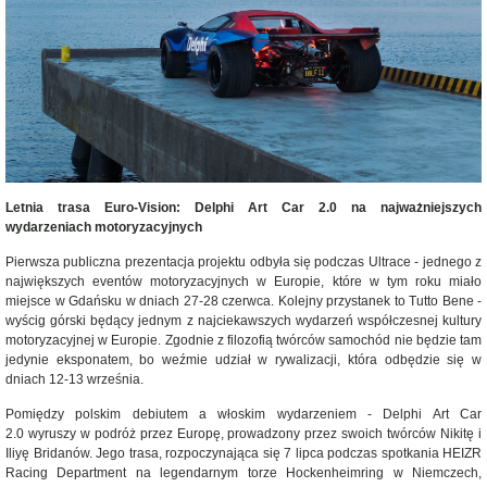
Letnia trasa Euro‑Vision: Delphi Art Car 2.0 na najważniejszych
wydarzeniach motoryzacyjnych
Pierwsza publiczna prezentacja projektu odbyła się podczas Ultrace - jednego z
największych eventów motoryzacyjnych w Europie, które w tym roku miało
miejsce w Gdańsku w dniach 27-28 czerwca. Kolejny przystanek to Tutto Bene -
wyścig górski będący jednym z najciekawszych wydarzeń współczesnej kultury
motoryzacyjnej w Europie. Zgodnie z filozofią twórców samochód nie będzie tam
jedynie eksponatem, bo weźmie udział w rywalizacji, która odbędzie się w
dniach 12-13 września.
Pomiędzy polskim debiutem a włoskim wydarzeniem - Delphi Art Car
2.0 wyruszy w podróż przez Europę, prowadzony przez swoich twórców Nikitę i
Iliyę Bridanów. Jego trasa, rozpoczynająca się 7 lipca podczas spotkania HEIZR
Racing Department na legendarnym torze Hockenheimring w Niemczech,