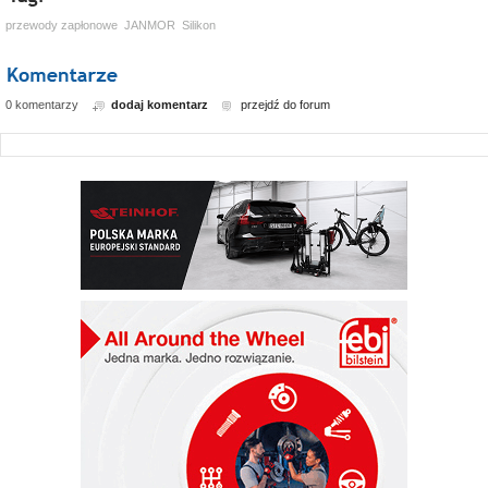
przewody zapłonowe
JANMOR
Silikon
0 komentarzy
dodaj komentarz
przejdź do forum