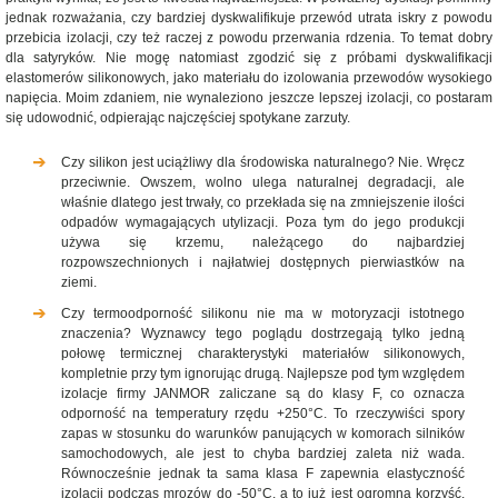
jednak rozważania, czy bardziej dyskwalifikuje przewód utrata iskry z powodu
przebicia izolacji, czy też raczej z powodu przerwania rdzenia. To temat dobry
dla satyryków. Nie mogę natomiast zgodzić się z próbami dyskwalifikacji
elastomerów silikonowych, jako materiału do izolowania przewodów wysokiego
napięcia. Moim zdaniem, nie wynaleziono jeszcze lepszej izolacji, co postaram
się udowodnić, odpierając najczęściej spotykane zarzuty.
Czy silikon jest uciążliwy dla środowiska naturalnego? Nie. Wręcz
przeciwnie. Owszem, wolno ulega naturalnej degradacji, ale
właśnie dlatego jest trwały, co przekłada się na zmniejszenie ilości
odpadów wymagających utylizacji. Poza tym do jego produkcji
używa się krzemu, należącego do najbardziej
rozpowszechnionych i najłatwiej dostępnych pierwiastków na
ziemi.
Czy termoodporność silikonu nie ma w motoryzacji istotnego
znaczenia? Wyznawcy tego poglądu dostrzegają tylko jedną
połowę termicznej charakterystyki materiałów silikonowych,
kompletnie przy tym ignorując drugą. Najlepsze pod tym względem
izolacje firmy JANMOR zaliczane są do klasy F, co oznacza
odporność na temperatury rzędu +250°C. To rzeczywiści spory
zapas w stosunku do warunków panujących w komorach silników
samochodowych, ale jest to chyba bardziej zaleta niż wada.
Równocześnie jednak ta sama klasa F zapewnia elastyczność
izolacji podczas mrozów do -50°C, a to już jest ogromna korzyść,