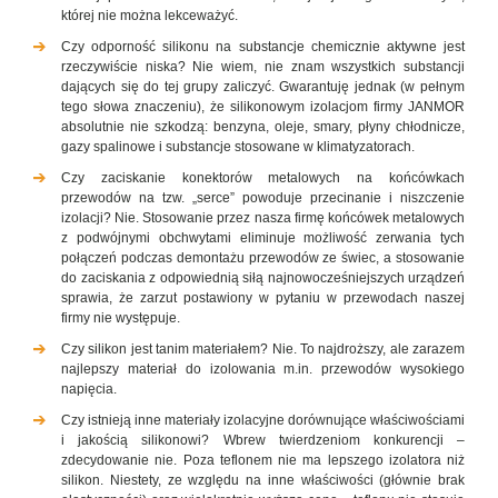
której nie można lekceważyć.
Czy odporność silikonu na substancje chemicznie aktywne jest
rzeczywiście niska? Nie wiem, nie znam wszystkich substancji
dających się do tej grupy zaliczyć. Gwarantuję jednak (w pełnym
tego słowa znaczeniu), że silikonowym izolacjom firmy JANMOR
absolutnie nie szkodzą: benzyna, oleje, smary, płyny chłodnicze,
gazy spalinowe i substancje stosowane w klimatyzatorach.
Czy zaciskanie konektorów metalowych na końcówkach
przewodów na tzw. „serce” powoduje przecinanie i niszczenie
izolacji? Nie. Stosowanie przez nasza firmę końcówek metalowych
z podwójnymi obchwytami eliminuje możliwość zerwania tych
połączeń podczas demontażu przewodów ze świec, a stosowanie
do zaciskania z odpowiednią siłą najnowocześniejszych urządzeń
sprawia, że zarzut postawiony w pytaniu w przewodach naszej
firmy nie występuje.
Czy silikon jest tanim materiałem? Nie. To najdroższy, ale zarazem
najlepszy materiał do izolowania m.in. przewodów wysokiego
napięcia.
Czy istnieją inne materiały izolacyjne dorównujące właściwościami
i jakością silikonowi? Wbrew twierdzeniom konkurencji –
zdecydowanie nie. Poza teflonem nie ma lepszego izolatora niż
silikon. Niestety, ze względu na inne właściwości (głównie brak