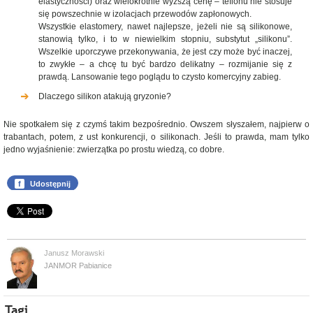
elastyczności) oraz wielokrotnie wyższą cenę – teflonu nie stosuje
się powszechnie w izolacjach przewodów zapłonowych.
Wszystkie elastomery, nawet najlepsze, jeżeli nie są silikonowe,
stanowią tylko, i to w niewielkim stopniu, substytut „silikonu”.
Wszelkie uporczywe przekonywania, że jest czy może być inaczej,
to zwykłe – a chcę tu być bardzo delikatny – rozmijanie się z
prawdą. Lansowanie tego poglądu to czysto komercyjny zabieg.
Dlaczego silikon atakują gryzonie?
Nie spotkałem się z czymś takim bezpośrednio. Owszem słyszałem, najpierw o
trabantach, potem, z ust konkurencji, o silikonach. Jeśli to prawda, mam tylko
jedno wyjaśnienie: zwierzątka po prostu wiedzą, co dobre.
f
Udostępnij
Janusz Morawski
JANMOR Pabianice