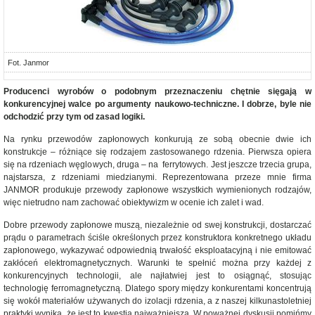
Fot. Janmor
Producenci wyrobów o podobnym przeznaczeniu chętnie sięgają w
konkurencyjnej walce po argumenty naukowo-techniczne. I dobrze, byle nie
odchodzić przy tym od zasad logiki.
Na rynku przewodów zapłonowych konkurują ze sobą obecnie dwie ich
konstrukcje – różniące się rodzajem zastosowanego rdzenia. Pierwsza opiera
się na rdzeniach węglowych, druga – na ferrytowych. Jest jeszcze trzecia grupa,
najstarsza, z rdzeniami miedzianymi. Reprezentowana przeze mnie firma
JANMOR produkuje przewody zapłonowe wszystkich wymienionych rodzajów,
więc nietrudno nam zachować obiektywizm w ocenie ich zalet i wad.
Dobre przewody zapłonowe muszą, niezależnie od swej konstrukcji, dostarczać
prądu o parametrach ściśle określonych przez konstruktora konkretnego układu
zapłonowego, wykazywać odpowiednią trwałość eksploatacyjną i nie emitować
zakłóceń elektromagnetycznych. Warunki te spełnić można przy każdej z
konkurencyjnych technologii, ale najłatwiej jest to osiągnąć, stosując
technologię ferromagnetyczną. Dlatego spory między konkurentami koncentrują
się wokół materiałów używanych do izolacji rdzenia, a z naszej kilkunastoletniej
praktyki wynika, że jest to kwestia najważniejsza. W poważnej dyskusji pomińmy