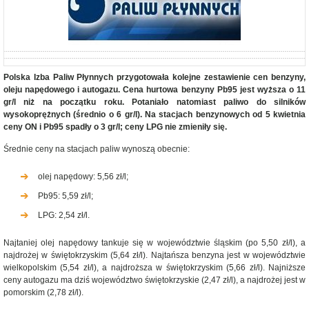
Polska Izba Paliw Płynnych przygotowała kolejne zestawienie cen benzyny,
oleju napędowego i autogazu. Cena hurtowa benzyny Pb95 jest wyższa o 11
gr/l niż na początku roku. Potaniało natomiast paliwo do silników
wysokoprężnych (średnio o 6 gr/l). Na stacjach benzynowych od 5 kwietnia
ceny ON i Pb95 spadły o 3 gr/l; ceny LPG nie zmieniły się.
Średnie ceny na stacjach paliw wynoszą obecnie:
olej napędowy: 5,56 zł/l;
Pb95: 5,59 zł/l;
LPG: 2,54 zł/l.
Najtaniej olej napędowy tankuje się w województwie śląskim (po 5,50 zł/l), a
najdrożej w świętokrzyskim (5,64 zł/l). Najtańsza benzyna jest w województwie
wielkopolskim (5,54 zł/l), a najdroższa w świętokrzyskim (5,66 zł/l). Najniższe
ceny autogazu ma dziś województwo świętokrzyskie (2,47 zł/l), a najdrożej jest w
pomorskim (2,78 zł/l).