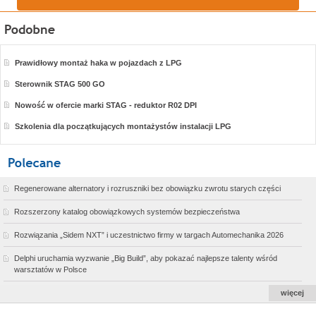
Prawidłowy montaż haka w pojazdach z LPG
Sterownik STAG 500 GO
Nowość w ofercie marki STAG - reduktor R02 DPI
Szkolenia dla początkujących montażystów instalacji LPG
Regenerowane alternatory i rozruszniki bez obowiązku zwrotu starych części
Rozszerzony katalog obowiązkowych systemów bezpieczeństwa
Rozwiązania „Sidem NXT” i uczestnictwo firmy w targach Automechanika 2026
Delphi uruchamia wyzwanie „Big Build”, aby pokazać najlepsze talenty wśród
warsztatów w Polsce
więcej