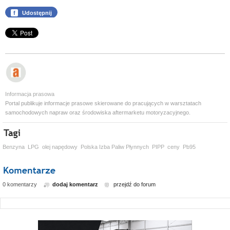
f
Udostępnij
Informacja prasowa
Portal publikuje informacje prasowe skierowane do pracujących w warsztatach
samochodowych napraw oraz środowiska aftermarketu motoryzacyjnego.
Benzyna
LPG
olej napędowy
Polska Izba Paliw Płynnych
PIPP
ceny
Pb95
0 komentarzy
dodaj komentarz
przejdź do forum