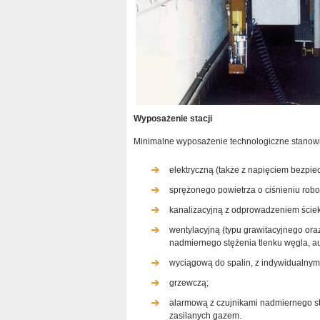
Wyposażenie stacji
Minimalne wyposażenie technologiczne stanowis
elektryczną (także z napięciem bezpie
sprężonego powietrza o ciśnieniu rob
kanalizacyjną z odprowadzeniem ściekó
wentylacyjną (typu grawitacyjnego o
nadmiernego stężenia tlenku węgla, au
wyciągową do spalin, z indywidualny
grzewczą;
alarmową z czujnikami nadmiernego s
zasilanych gazem.