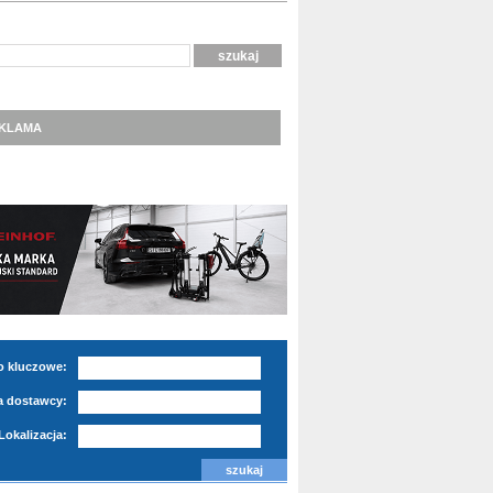
KLAMA
o kluczowe:
 dostawcy:
Lokalizacja: