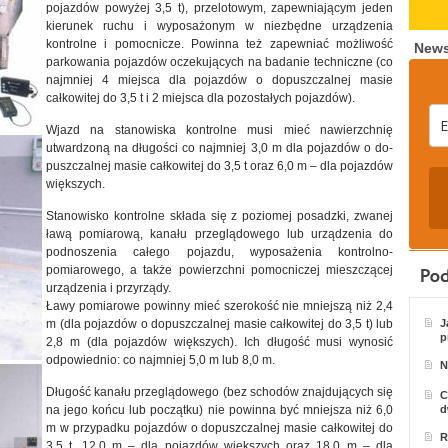
pojazdów powyżej 3,5 t), przelotowym, zapewniającym jeden
kierunek ruchu i wyposażonym w niezbędne urządzenia
kontrolne i pomocnicze. Powinna też zapewniać możliwość
News
parkowania pojazdów oczekujących na badanie techniczne (co
najmniej 4 miejsca dla pojazdów o dopuszczalnej masie
całkowitej do 3,5 t i 2 miejsca dla pozostałych pojazdów).
Wjazd na stanowiska kontrolne musi mieć nawierzchnię
utwardzoną na długości co najmniej 3,0 m dla pojazdów o do-
puszczalnej masie całkowitej do 3,5 t oraz 6,0 m – dla pojazdów
większych.
Stanowisko kontrolne składa się z poziomej posadzki, zwanej
ławą pomiarową, kanału przeglądowego lub urządzenia do
podnoszenia całego pojazdu, wyposażenia kontrolno-
pomiarowego, a także powierzchni pomocniczej mieszczącej
urządzenia i przyrządy.
Ławy pomiarowe powinny mieć szerokość nie mniejszą niż 2,4
m (dla pojazdów o dopuszczalnej masie całkowitej do 3,5 t) lub
J
p
2,8 m (dla pojazdów większych). Ich długość musi wynosić
odpowiednio: co najmniej 5,0 m lub 8,0 m.
N
Długość kanału przeglądowego (bez schodów znajdujących się
C
na jego końcu lub początku) nie powinna być mniejsza niż 6,0
d
m w przypadku pojazdów o dopuszczalnej masie całkowitej do
R
3,5 t, 12,0 m – dla pojazdów większych oraz 18,0 m – dla