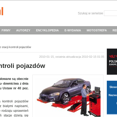
Szukaj w serwisie
FIRMY
AUTORZY
ENCYKLOPEDIA
E-WYDANIA
MOTOSTREFA
RE
stacji kontroli pojazdów
2010-01-15, ostatnia aktualizacja 2010-02-15 01:05
ntroli pojazdów
ulowane są obecnie
u- downictwa z dnia
Słow
ku Ustaw nr 40 poz.
Nazwa
 kontroli pojazdów
 białymi napisami,
e rodzaju uprawnień
 stacje dzielą się