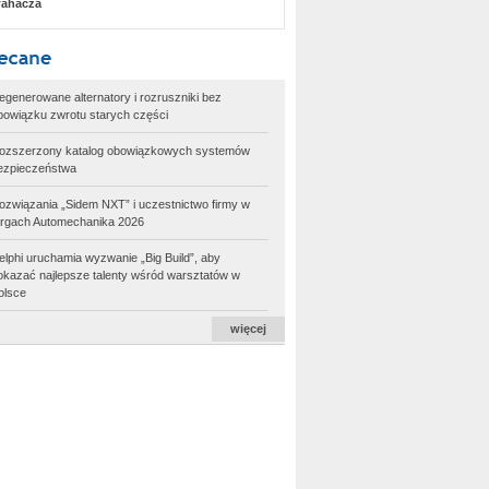
ahacza
egenerowane alternatory i rozruszniki bez
bowiązku zwrotu starych części
ozszerzony katalog obowiązkowych systemów
ezpieczeństwa
ozwiązania „Sidem NXT” i uczestnictwo firmy w
argach Automechanika 2026
elphi uruchamia wyzwanie „Big Build”, aby
okazać najlepsze talenty wśród warsztatów w
olsce
więcej