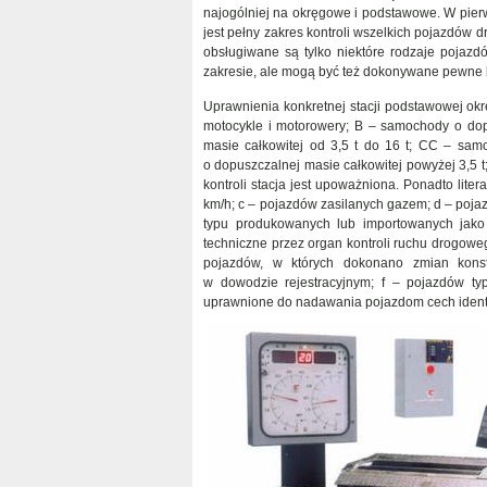
najogólniej na okręgowe i podstawowe. W pie
jest pełny zakres kontroli wszelkich pojazdów 
obsługiwane są tylko niektóre rodzaje pojaz
zakresie, ale mogą być też dokonywane pewne 
Uprawnienia konkretnej stacji podstawowej ok
motocykle i motorowery; B – samochody o dop
masie całkowitej od 3,5 t do 16 t; CC – sam
o dopuszczalnej masie całkowitej powyżej 3,5 t;
kontroli stacja jest upoważniona. Ponadto li
km/h; c – pojazdów zasilanych gazem; d – poj
typu produkowanych lub importowanych jako
techniczne przez organ kontroli ruchu drogoweg
pojazdów, w których dokonano zmian kons
w dowodzie rejestracyjnym; f – pojazdów ty
uprawnione do nadawania pojazdom cech identy