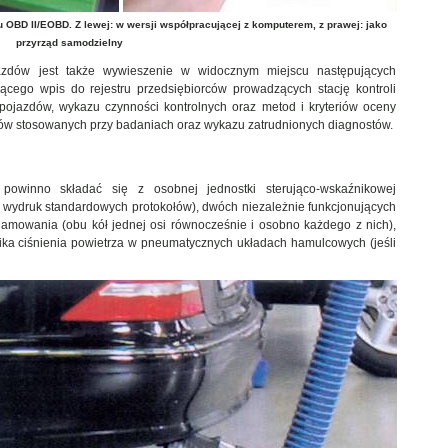
u OBD II/EOBD. Z lewej: w wersji współpracującej z komputerem, z prawej: jako
przyrząd samodzielny
jazdów jest także wywieszenie w widocznym miejscu następujących
ącego wpis do rejestru przedsiębiorców prowadzących stację kontroli
 pojazdów, wykazu czynności kontrolnych oraz metod i kryteriów oceny
ów stosowanych przy badaniach oraz wykazu zatrudnionych diagnostów.
powinno składać się z osobnej jednostki sterująco-wskaźnikowej
i wydruk standardowych protokołów), dwóch niezależnie funkcjonujących
amowania (obu kół jednej osi równocześnie i osobno każdego z nich),
ika ciśnienia powietrza w pneumatycznych układach hamulcowych (jeśli