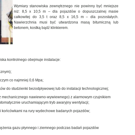
Wymiary stanowiska zewnętrznego nie powinny być mniejsze
niż: 8,5 x 10,5 m – dla pojazdów o dopuszczalnej masie
całkowitej do 3,5 t oraz 8,5 x 16,5 m – dla pozostałych.
Nawierzchnia musi być utwardzona masą bitumiczną lub
betonem, kostką bądź klinkierem.
ka kontrolnego obejmuje instalacje:
cznym);
oczym co najmniej 0,6 Mpa;
w do studzienki bezodpływowej lub do instalacji technologicznej;
raz mechanicznego nawiewno-wywiewnego) z alarmowym czujnikiem
tomatycznie uruchamiającym tryb awaryjny wentylacji;
mi końcówkami na rury wydechowe badanych pojazdów;
tężenia gazu płynnego i ziemnego podczas badań pojazdów