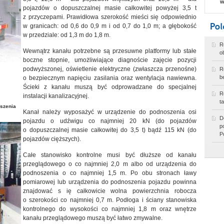
w
pojazdów o dopuszczalnej masie całkowitej powyżej 3,5 t
z przyczepami. Prawidłowa szerokość mieści się odpowiednio
w granicach: od 0,6 do 0,9 m i od 0,7 do 1,0 m; a głębokość
w przedziale: od 1,3 m do 1,8 m.
R
Wewnątrz kanału potrzebne są przesuwne platformy lub stałe
o
boczne stopnie, umożliwiające diagnoście zajęcie pozycji
podwyższonej, oświetlenie elektryczne (zwłaszcza przenośne)
R
b
o bezpiecznym napięciu zasilania oraz wentylacja nawiewna.
Ścieki z kanału muszą być odprowadzane do specjalnej
R
instalacji kanalizacyjnej.
t
oszenia
Kanał należy wyposażyć w urządzenie do podnoszenia osi
D
pojazdu o udźwigu co najmniej 20 kN (do pojazdów
p
o dopuszczalnej masie całkowitej do 3,5 t) bądź 115 kN (do
P
pojazdów cięższych).
Całe stanowisko kontrolne musi być dłuższe od kanału
przeglądowego o co najmniej 2,0 m albo od urządzenia do
podnoszenia o co najmniej 1,5 m. Po obu stronach ławy
pomiarowej lub urządzenia do podnoszenia pojazdu powinna
znajdować s
ię całkowicie wolna powierzchnia robocza
o szerokości co najmniej 0,7 m. Podłoga i ściany stanowiska
kontrolnego do wysokości co najmniej 1,8 m oraz wnętrze
kanału przeglądowego muszą być łatwo zmywalne.