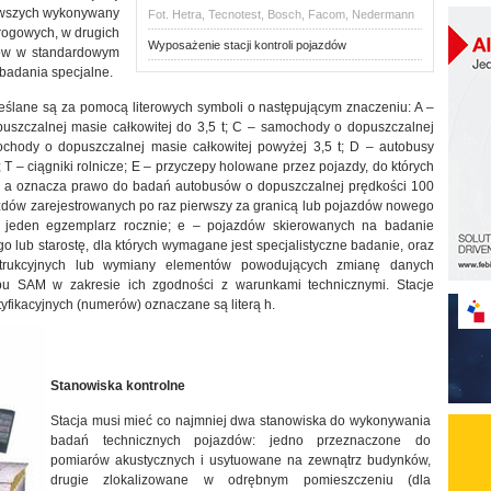
rwszych wykonywany
Fot. Hetra, Tecnotest, Bosch, Facom, Nedermann
drogowych, w drugich
Wyposażenie stacji kontroli pojazdów
dów w standardowym
badania specjalne.
reślane są za pomocą literowych symboli o następującym znaczeniu: A –
uszczalnej masie całkowitej do 3,5 t; C – samochody o dopuszczalnej
ochody o dopuszczalnej masie całkowitej powyżej 3,5 t; D – autobusy
 T – ciągniki rolnicze; E – przyczepy holowane przez pojazdy, do których
tera a oznacza prawo do badań autobusów o dopuszczalnej prędkości 100
azdów zarejestrowanych po raz pierwszy za granicą lub pojazdów nowego
 jeden egzemplarz rocznie; e – pojazdów skierowanych na badanie
o lub starostę, dla których wymagane jest specjalistyczne badanie, oraz
trukcyjnych lub wymiany elementów powodujących zmianę danych
pu SAM w zakresie ich zgodności z warunkami technicznymi. Stacje
fikacyjnych (numerów) oznaczane są literą h.
Stanowiska kontrolne
Stacja musi mieć co najmniej dwa stanowiska do wykonywania
badań technicznych pojazdów: jedno przeznaczone do
pomiarów akustycznych i usytuowane na zewnątrz budynków,
drugie zlokalizowane w odrębnym pomieszczeniu (dla