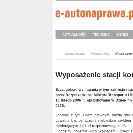
AKTUALNOŚCI
TECHNIKA
BIZNES
strona główna
Diagnostyka
Wyposażenie 
Wyposażenie stacji ko
Szczegółowe wymagania w tym zakresie reg
przez Rozporządzenie Ministra Transportu i B
10 lutego 2006 r., opublikowane w Dzien- ni
0275.
Zgodnie z tym aktem prawnym, każda stacja
powinna być oznaczona niebieskim szyldem z
zawierającymi jej kod rozpoznawczy, określeni
i godziny otwarcia. Pod względem uprawnień