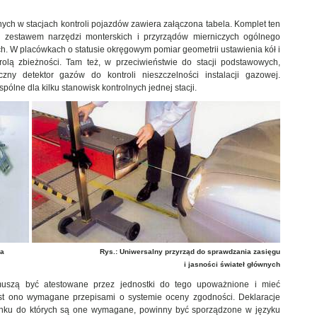
ych w stacjach kontroli pojazdów zawiera załączona tabela. Komplet ten
 zestawem narzędzi monterskich i przyrządów mierniczych ogólnego
. W placówkach o statusie okręgowym pomiar geometrii ustawienia kół i
olą zbieżności. Tam też, w przeciwieństwie do stacji podstawowych,
ny detektor gazów do kontroli nieszczelności instalacji gazowej.
ne dla kilku stanowisk kontrolnych jednej stacji.
ia
Rys.: Uniwersalny przyrząd do sprawdzania zasięgu
i jasności świateł głównych
uszą być atestowane przez jednostki do tego upoważnione i mieć
est ono wymagane przepisami o systemie oceny zgodności. Deklaracje
sunku do których są one wymagane, powinny być sporządzone w języku