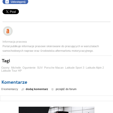
f
Udostępnij
Informacja prasowa
Portal publikuje informacje prasowe skierowane do pracujących w warsztatach
samochodowych napraw oraz środowiska aftermarketu motoryzacyjnego.
Opony
Michelin
Ogumienie
SUV
Porsche Macan
Latitude Sport 3
Latitude Alpin 2
Latitude Tour HP
0 komentarzy
dodaj komentarz
przejdź do forum