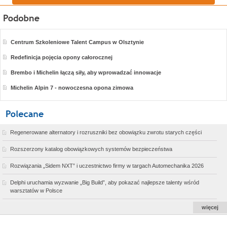
Centrum Szkoleniowe Talent Campus w Olsztynie
Redefinicja pojęcia opony całorocznej
Brembo i Michelin łączą siły, aby wprowadzać innowacje
Michelin Alpin 7 - nowoczesna opona zimowa
Regenerowane alternatory i rozruszniki bez obowiązku zwrotu starych części
Rozszerzony katalog obowiązkowych systemów bezpieczeństwa
Rozwiązania „Sidem NXT” i uczestnictwo firmy w targach Automechanika 2026
Delphi uruchamia wyzwanie „Big Build”, aby pokazać najlepsze talenty wśród
warsztatów w Polsce
więcej